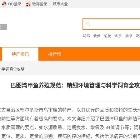
QQ登录
微博登录
城市大全
乌鸡
菠萝
菊花
砖茶
油茶
奶
特产资讯
排行榜
科学饲育全攻略
巴图湾甲鱼养殖规范：精细环境管理与科学饲育全攻
蒙古自治区鄂尔多斯市乌审旗的特产，以其优异的品质和独特的生长
病防控等方面均有着极高的要求。本文详细介绍了巴图湾甲鱼的养殖
；水质管理的要点，如水源质量、定期换水、增氧及pH值调节等；饲
、定位、定质、定量的原则；疾病防控的措施，包括常见病害的识别