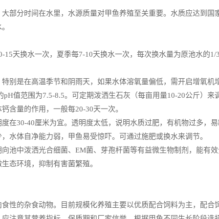
，大部分时间在水里，水源质量对甲鱼养殖至关重要。水质应达到国
水。
-15天换水一次，夏季每7-10天换水一次，每次换水量为原池水的1/3
，特别是在高温季节和阴雨天，如果水体溶氧量偏低，需开启增氧机
pH值范围为7.5-8.5。可定期泼洒生石灰（每亩用量10-20公斤）
钙含量的作用，一般每20-30天一次。
度在30-40厘米为宜。透明度太低，说明水质过肥，有机物过多，
少，水体自净能力弱，甲鱼易受惊吓。可通过施肥或换水来调节。
期向池中泼洒光合细菌、EM菌、芽孢杆菌等有益微生物制剂，能有效
微生态环境，抑制有害菌繁殖。
肉食性的杂食动物。目前规模化养殖主要以优质配合饲料为主，配合
，应注意其营养指标、保质期和厂家信誉。根据甲鱼不同生长阶段选