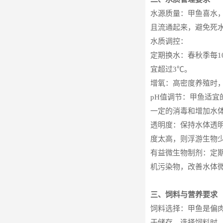
水源质量：甲鱼喜水
且流通起来，避免死
水质调控：
定期换水：春秋季每10
宜超过3℃。
增氧：高密度养殖时
pH值调节：甲鱼适宜的
一定的消毒和增加水体
透明度：保持水体透明
度太高，则浮游生物
有益微生物制剂：定
机污染物，改善水体
三、饲料与营养要求
饲料选择：甲鱼是偏
于储存。选择饲料时