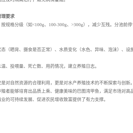
管理要求
规格分级（如<100g、100-300g、>300g），减少互残。分池
状态（晒背、摄食是否正常）、水质变化（水色、异味、泡沫）、设
水温、投喂量、死亡数、用药情况，建立养殖日志。
仅是对自然资源的合理利用，更是对水产养殖技术的不断探索与创新
养殖者能够培育出品质上乘、健康美味的巴图湾甲鱼，满足市场对高
殖业的可持续发展、促进农民增收致富提供了有力支撑。