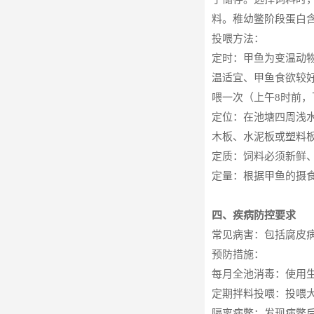
料。稚幼鳖阶段蛋白
投喂方法：
定时：甲鱼为变温动物
温适宜、甲鱼食欲较好
喂一次（上午8时前，
定位：在池塘四周浅
木板、水泥板或塑料板
定质：饲料必须新鲜
定量：根据甲鱼的摄食
四、疾病防控要求
常见病害：包括腐皮
预防措施：
每月全池消毒：使用
定期拌料投喂：投喂
隔离病鳖：发现病鳖