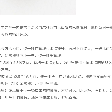
鱼主要产于内蒙古自治区鄂尔多斯市乌审旗的巴图湾村，地处黄河一
了天然的栖息环境。
以长方形为佳，便于操作管理和水温提升。面积不宜过大，一般几亩
稚、幼鳖池则应小一些，便于精细管理。
1.5米至2.5米之间，有利于水温分层，为甲鱼提供不同水温的栖息
米左右。
坡度以1:2.5至1:3为宜，便于甲鱼上岸晒背和活动。池埂应宽而坚
产卵场（针对亲鳖池），供甲鱼产卵。
必须建设高度不低于50厘米的防逃墙，材料可选用水泥板、石棉瓦、
防止甲鱼打洞逃逸。墙角应做成弧形，避免直角。