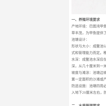
一、养殖环境要求
产地环境：巴图湾甲
草丰茂，为甲鱼提供
池塘设计：
形状与大小：成鳖池
式和管理能力而定。
水深：成鳖池水深应在
深，从几十厘米到一
坡度与滩涂：池塘边坡
置一定面积的沙滩或
防逃设施：池塘四周
入地下20厘米左右，
二、水质管理要求