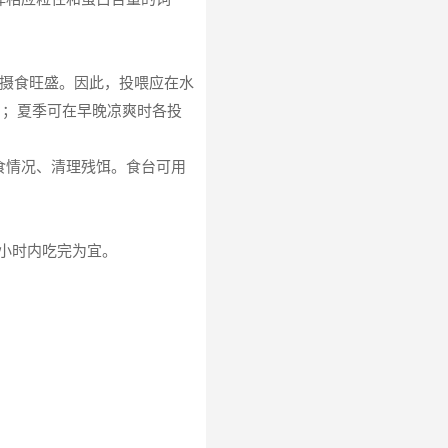
时摄食旺盛。因此，投喂应在水
时）；夏季可在早晚凉爽时各投
食情况、清理残饵。食台可用
。
2小时内吃完为宜。