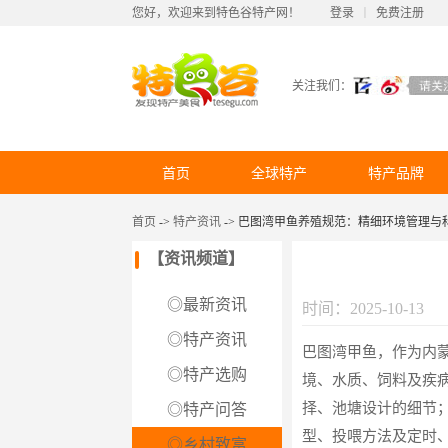
您好，欢迎来到特色谷特产网！
登录
丨
免费注册
关注我们：
首页
全球特产
特产品牌
首页
->
特产资讯
-> 巴图湾甲鱼养殖规范：精细环境管理与
【资讯频道】
◎最新资讯
时间：2025-10-13
◎特产资讯
巴图湾甲鱼，作为内
◎特产选购
境、水质、饲料及疾
择、池塘设计的细节
◎特产问答
型、投喂方法及定时
◎乡村致富