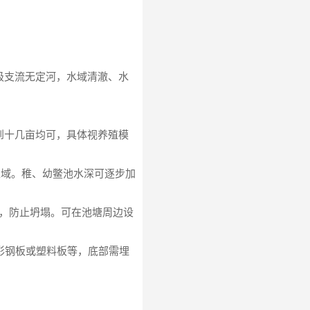
级支流无定河，水域清澈、水
到十几亩均可，具体视养殖模
区域。稚、幼鳖池水深可逐步加
实，防止坍塌。可在池塘周边设
彩钢板或塑料板等，底部需埋