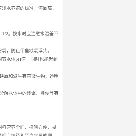
家淡水养殖的标准，溶氧高，
-1/2。换水时应注意水温差不
增氧，防止甲鱼缺氧浮头。
来调节水体pH值，同时也能起到
易缺氧和滋生有害微生物；透明
分解水体中的残饵、粪便等有
饲料营养全面、投喂方便、易
择相应粒径和蛋白含量的饲