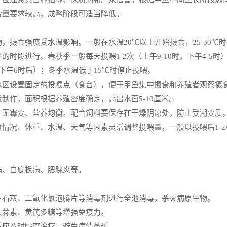
含量要求较高，成鳖阶段可适当降低。
，摄食强度受水温影响。一般在水温20℃以上开始摄食，25-30℃
的时段进行。春秋季一般每天投喂1-2次（上午9-10时，下午4-5
下午6时后）；冬季水温低于15℃时停止投喂。
水区设置固定的投喂点（食台），便于甲鱼集中摄食和养殖者观察摄
制作，面积根据养殖密度确定，高出水面5-10厘米。
、无霉变、营养均衡。配合饲料要保存在干燥阴凉处，防止受潮变质
情况、体重、水温、天气等因素灵活调整投喂量。一般以投喂后1-
病、白底板病、腮腺炎等。
生石灰、二氧化氯泡腾片等消毒剂进行全池消毒，杀灭病原生物。
大蒜素、黄芪多糖等增强免疫力。
后应及时隔离治疗，避免病情蔓延。