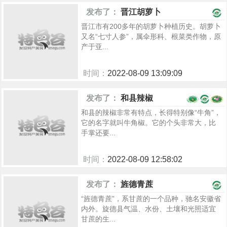
932
发布了：
晋江胡萝卜
晋江市有200多年的胡萝卜种植历史。胡萝卜
又名“七寸人参”，属伞形科、根菜类作物，原
产于亚...
时间：
2022-08-09 13:09:09
897
发布了：
和县辣椒
和县的辣椒非常有特点，长得特别像“牛角”，
它的名字就叫牛角椒。它的个头非常大，比
手掌还要...
时间：
2022-08-09 12:58:02
991
发布了：
旌德青蔗
“旌德青蔗”，系甘蔗的一个品种，驰名安徽省
内外。旋德县气温、水份、土壤和光照适宜
甘蔗的生...