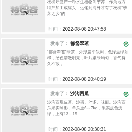
杨柳圩盛产一种水生植物叫荸荠，作为地方
特产加工成罐头，远销到海外才有了杨柳“荸
荠之乡”的...
时间：
2022-08-08 20:47:58
993
发布了：
都督翠茗
“都督翠茗”绿茶，外形扁平似剑，色泽呈绿如
翠，汤色清澈明亮，叶片嫩绿均匀，香气持
久不散，...
时间：
2022-08-08 20:40:19
928
发布了：
沙沟西瓜
沙沟西瓜皮薄、沙瓤、汁多、味甜。沙沟西
瓜果实球形，单瓜重6～7kg，果实皮色浅
绿，上有13～15...
时间：
2022-08-08 20:30:31