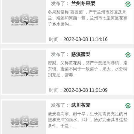
发布了：
兰州冬果梨
冬果梨俗称“西园梨”，产于兰州市郊区及皋
兰、靖远和河西一带，兰州市七里河区花寨
子乡水磨沟...
时间：
2022-08-08 11:14:16
1032
发布了：
慈溪蜜梨
蜜梨。又称黄花梨，盛产于慈溪周巷镇、庵
东镇。蜜梨不同于一般梨子，果大，水分特
别充足，营养...
时间：
2022-08-08 11:01:09
950
发布了：
武川莜麦
莜麦喜高寒、耐干旱，生长期需要充足的日
照和充沛的雨水。武川，恰好完全具备这些
条件。于是，...