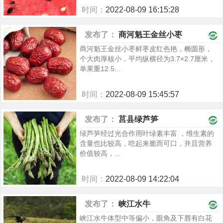
时间：
2022-08-09 16:15:28
881
发布了：
商河魁王金丝小枣
商河魁王金丝小枣鲜枣皮红色艳，椭圆形，
个大肉厚核小，平均纵横径为3.7×2.7厘米，
单果重12.5...
时间：
2022-08-09 15:45:57
874
发布了：
莒县绿芦笋
绿芦笋经过光合作用叶绿素丰富 ，维生素的
含量也比较高，吃起来脆而可口，并且营养
价值较高，...
时间：
2022-08-09 14:22:04
904
发布了：
峡江水牛
峡江水牛体型中等偏小，眼角及下唇有白花