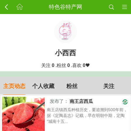
特色谷特产网
小西西
关注
0
.粉丝
0
.喜欢
0
主页动态
个人收藏
粉丝
关注
发布了：
南王店西瓜
南王店镇西瓜种植历史，要追溯到500年前，
据《定陶县志》记载，早在明朝中期，定陶
“城南十五...