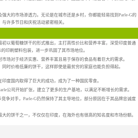
以及强大的市场渗透力。无论是在城市还是乡村，你都能轻易找到Parle-G的
部分，与许多节日和庆祝活动紧密相关。
性产品，最初以葡萄糖饼干的形式推出，主打高性价比和营养丰富，深受印度普通
低成本的印刷塑料包装，进一步巩固了其市场地位。
，当时市场对于经济实惠、营养丰富且易于保存的食品有着巨大的需求。
热量，同时价格低廉的饼干，这样即使是最贫穷的家庭也能负担得起。
很快就在印度国内取得了巨大的成功，成为了一种国民零食。
的流行，Parle公司开始扩张，建立了更多的生产基地，以满足不断增长的需求。
许多竞争对手，Parle-G仍然保持了其主导地位，部分原因在于其品牌忠诚度
全球销量最大的饼干之一，不仅仅在印度，在海外也有很高的知名度和市场份额。