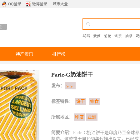
QQ登录
微博登录
城市大全
乌鸡
菠萝
菊花
砖茶
油茶
奶
特产资讯
排行榜
Parle-G奶油饼干
发布：
yaya
标签特性：
饼干
零食
所属地区：
印度
亚洲
简要介绍：
Parle-G奶油饼干是印度乃至全球都非常知
制造。这款饼干自1950年代推出以来，已经