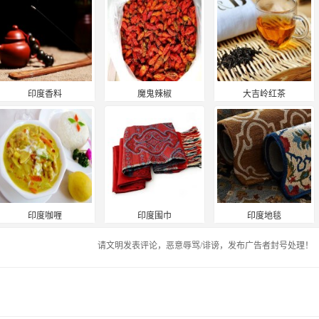
印度香料
魔鬼辣椒
大吉岭红茶
印度咖喱
印度围巾
印度地毯
请文明发表评论，恶意辱骂/诽谤，发布广告者封号处理！