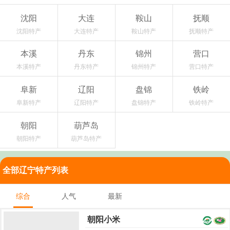
沈阳
大连
鞍山
抚顺
沈阳特产
大连特产
鞍山特产
抚顺特产
本溪
丹东
锦州
营口
本溪特产
丹东特产
锦州特产
营口特产
阜新
辽阳
盘锦
铁岭
阜新特产
辽阳特产
盘锦特产
铁岭特产
朝阳
葫芦岛
朝阳特产
葫芦岛特产
全部辽宁特产列表
综合
人气
最新
朝阳小米