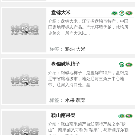
7444
盘锦大米
介绍：
盘锦大米，辽宁省盘锦市特产，中国
国家地理标志产品。产地环境优越，栽培历
史悠久，所产大米以...
标签：
粮油 大米
7473
盘锦碱地柿子
介绍：
锦碱地柿子，是盘锦市特产，盘锦是
辽宁省辖地级市，地处辽河三角洲中心地
带、辽河入海口处。盘...
标签：
水果 蔬菜
6860
鞍山南果梨
介绍：
鞍山南果梨产自辽南特产梨之乡“鞍
山”，南果梨又可称为“鞍果”，与新疆库尔勒