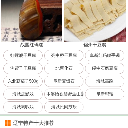
战国红玛瑙
锦州干豆腐
虹螺岘干豆腐
亮中桥干豆腐
阜新红玛瑙手镯
沟帮子干豆腐
北票化石
绥中石磨豆腐
东北蒜茄子500g
阜新麦饭石
海城高跷
海城皮影戏
本溪怡香碧野生山里红汁 600mlx10袋
阜新玛瑙
海城喇叭戏
海城民间鼓乐
辽宁特产十大推荐