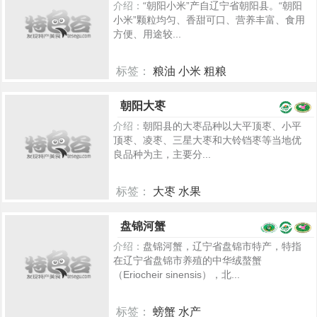
介绍：
“朝阳小米”产自辽宁省朝阳县。“朝阳
小米”颗粒均匀、香甜可口、营养丰富、食用
方便、用途较...
标签：
粮油 小米 粗粮
7064
朝阳大枣
介绍：
朝阳县的大枣品种以大平顶枣、小平
顶枣、凌枣、三星大枣和大铃铛枣等当地优
良品种为主，主要分...
标签：
大枣 水果
7154
盘锦河蟹
介绍：
盘锦河蟹，辽宁省盘锦市特产，特指
在辽宁省盘锦市养殖的中华绒螯蟹
（Eriocheir sinensis），北...
标签：
螃蟹 水产