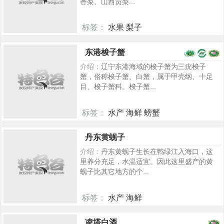
香梨、山西贡梨...
标签：
水果 梨子
5407
东港梭子蟹
介绍：
辽宁东港海域的梭子蟹为三疣梭子
蟹，俗称梭子蟹、白蟹，属于甲壳纲、十足
目、梭子蟹科。梭子蟹...
标签：
水产 海鲜 螃蟹
7381
丹东黄蚬子
介绍：
丹东黄蚬子生长在鸭绿江入海口，这
里养分充足，水温适宜。因此这里盛产的黄
蚬子比其它地方的个...
标签：
水产 海鲜
498
凌塔白酒