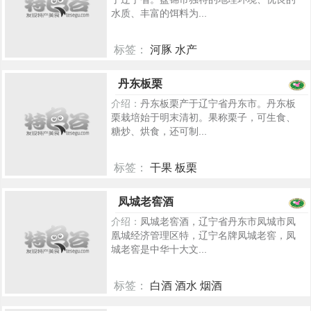
水质、丰富的饵料为...
标签：
河豚 水产
6825
丹东板栗
介绍：
丹东板栗产于辽宁省丹东市。丹东板
栗栽培始于明末清初。果称栗子，可生食、
糖炒、烘食，还可制...
标签：
干果 板栗
5421
凤城老窖酒
介绍：
凤城老窖酒，辽宁省丹东市凤城市凤
凰城经济管理区特，辽宁名牌凤城老窖，凤
城老窖是中华十大文...
标签：
白酒 酒水 烟酒
5404