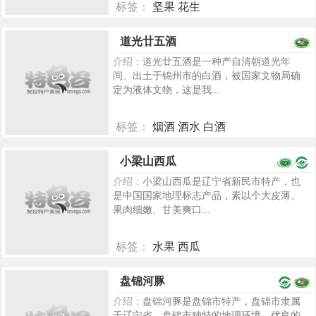
标签：
坚果 花生
6926
道光廿五酒
介绍：
道光廿五酒是一种产自清朝道光年
间、出土于锦州市的白酒，被国家文物局确
定为液体文物，这是我...
标签：
烟酒 酒水 白酒
5454
小梁山西瓜
介绍：
小梁山西瓜是辽宁省新民市特产，也
是中国国家地理标志产品，素以个大皮薄、
果肉细嫩、甘美爽口...
标签：
水果 西瓜
6766
盘锦河豚
介绍：
盘锦河豚是盘锦市特产，盘锦市隶属
于辽宁省。盘锦市独特的地理环境、优良的