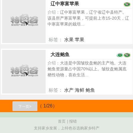
辽中寒富苹果
介绍：
辽中寒富苹果，辽宁省辽中县特产。
该县所产寒富苹果，可提前上市15-20天，辽
中寒富苹果的栽培...
标签：
水果 苹果
5439
大连鲍鱼
介绍：
大连是中国皱纹盘鲍的主产地。大连
鲍鱼资源量占中国70%以上。皱纹盘鲍属底
栖性动物，喜欢生活...
标签：
水产 海鲜 鲍鱼
5396
（ 1/26）
>
下一页
首页
|
报错
支持家乡发展，上特色谷选购家乡特产