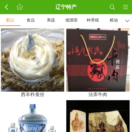
辽宁特产
默认
食品
果蔬
烟酒茶
种养殖
粮油

西丰柞蚕丝
法库牛肉