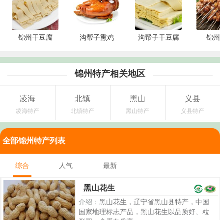
锦州干豆腐
沟帮子熏鸡
沟帮子干豆腐
锦州
锦州特产相关地区
凌海
北镇
黑山
义县
凌海特产
北镇特产
黑山特产
义县特产
全部锦州特产列表
综合
人气
最新
黑山花生
介绍：
黑山花生，辽宁省黑山县特产，中国
国家地理标志产品，黑山花生以品质好、粒