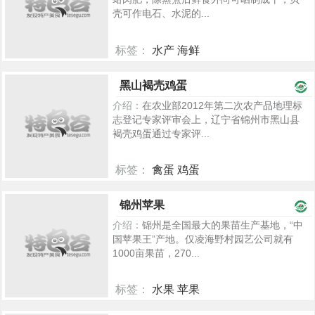
壳可作电石、水泥的...
标签：
水产 海鲜
2328
黑山褐壳鸡蛋
介绍：
在农业部2012年第二次农产品地理标
志登记专家评审会上，辽宁省锦州市黑山县
褐壳鸡蛋通过专家评...
标签：
禽蛋 鸡蛋
1875
锦州苹果
介绍：
锦州是全国最大的果苗生产基地，“中
国苹果王”产地。仅凌海野村园艺公司就有
1000亩果苗，270...
标签：
水果 苹果
1826