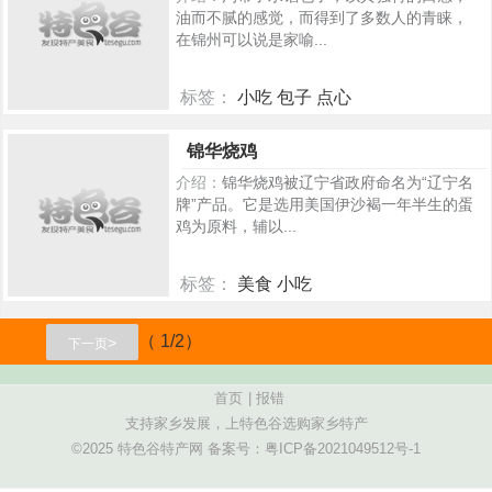
油而不腻的感觉，而得到了多数人的青睐，
在锦州可以说是家喻...
标签：
小吃 包子 点心
366
锦华烧鸡
介绍：
锦华烧鸡被辽宁省政府命名为“辽宁名
牌”产品。它是选用美国伊沙褐一年半生的蛋
鸡为原料，辅以...
标签：
美食 小吃
464
（ 1/2）
>
下一页
首页
|
报错
支持家乡发展，上特色谷选购家乡特产
©2025 特色谷特产网 备案号：
粤ICP备2021049512号-1