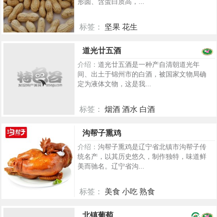
形圆、含蛋白质高，...
标签：
坚果 花生
6926
道光廿五酒
介绍：
道光廿五酒是一种产自清朝道光年
间、出土于锦州市的白酒，被国家文物局确
定为液体文物，这是我...
标签：
烟酒 酒水 白酒
5454
沟帮子熏鸡
介绍：
沟帮子熏鸡是辽宁省北镇市沟帮子传
统名产，以其历史悠久，制作独特，味道鲜
美而驰名。辽宁省沟...
标签：
美食 小吃 熟食
451
北镇葡萄