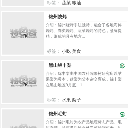
标签：
蔬菜 粮油
2240
锦州烧烤
介绍：
锦州烧烤手法独特，融合了各地海鲜
烧烤、肉类烧烤、蔬菜烧烤的特色，凝练提
精，形成的具有地方...
标签：
小吃 美食
298
黑山锦丰梨
介绍：
锦丰梨由中国农科院果树研究所以苹
果梨为母本，兹梨为父本杂交育成，锦丰梨
在黑山地区9月底、1...
标签：
水果 梨子
2280
锦州毛蚶
介绍：
锦州毛蚶为农产品地理标志产品。毛
蚶肉肥，除蒸煮后鲜食外尚可晒制成干，贝