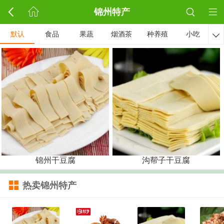
锦州特产
默认
食品
果蔬
烟酒茶
种养殖
小吃

锦州干豆腐
沟帮子干豆腐
热卖锦州特产