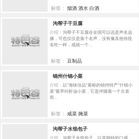
标签：
烟酒 酒水 白酒
394
沟帮子干豆腐
介绍：
沟帮子干豆腐在全国可以说是声名远
播，可也仅仅是落个名声，没有像其他传统
名吃一样，成就一个...
标签：
豆制品
486
锦州什锦小菜
介绍：
以"海味佳品"着称的锦州特产"什锦小
菜"最早叫虾油小菜，它是伴随着一个古老
而...
标签：
咸菜 腌菜
503
沟帮子水馅包子
介绍：
沟帮子水馅包子，以其独特的口感，