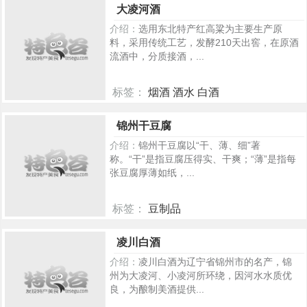
大凌河酒
介绍：
选用东北特产红高粱为主要生产原
料，采用传统工艺，发酵210天出窖，在原酒
流酒中，分质接酒，...
标签：
烟酒 酒水 白酒
275
锦州干豆腐
介绍：
锦州干豆腐以“干、薄、细”著
称。“干”是指豆腐压得实、干爽；“薄”是指每
张豆腐厚薄如纸，...
标签：
豆制品
348
凌川白酒
介绍：
凌川白酒为辽宁省锦州市的名产，锦
州为大凌河、小凌河所环绕，因河水水质优
良，为酿制美酒提供...