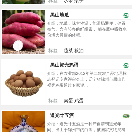
标签：
水果 梨子
2280
黑山地瓜
介绍：
地瓜，味甘性温，能滑肠通便，健胃
益气。含有较多的纤维素， 能在肠中吸收水
份增大粪便的体积...
标签：
蔬菜 粮油
2240
黑山褐壳鸡蛋
介绍：
在农业部2012年第二次农产品地理标
志登记专家评审会上，辽宁省锦州市黑山县
褐壳鸡蛋通过专家评...
标签：
禽蛋 鸡蛋
1875
道光廿五酒
介绍：
道光廿五酒是一种产自清朝道光年
间、出土于锦州市的白酒，被国家文物局确