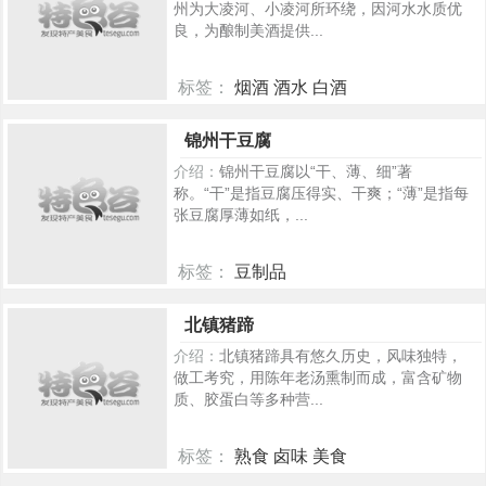
州为大凌河、小凌河所环绕，因河水水质优
良，为酿制美酒提供...
标签：
烟酒 酒水 白酒
394
锦州干豆腐
介绍：
锦州干豆腐以“干、薄、细”著
称。“干”是指豆腐压得实、干爽；“薄”是指每
张豆腐厚薄如纸，...
标签：
豆制品
348
北镇猪蹄
介绍：
北镇猪蹄具有悠久历史，风味独特，
做工考究，用陈年老汤熏制而成，富含矿物
质、胶蛋白等多种营...
标签：
熟食 卤味 美食