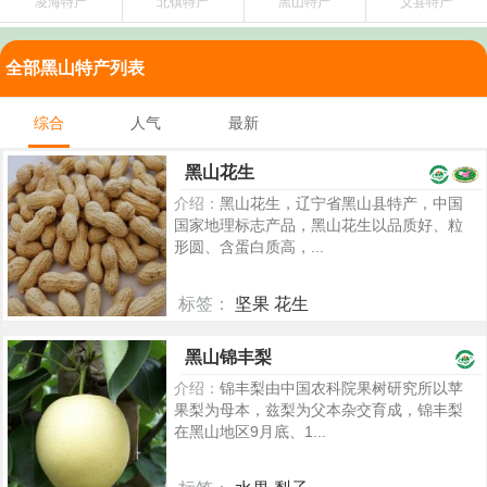
凌海特产
北镇特产
黑山特产
义县特产
全部黑山特产列表
综合
人气
最新
黑山花生
介绍：
黑山花生，辽宁省黑山县特产，中国
国家地理标志产品，黑山花生以品质好、粒
形圆、含蛋白质高，...
标签：
坚果 花生
6926
黑山锦丰梨
介绍：
锦丰梨由中国农科院果树研究所以苹
果梨为母本，兹梨为父本杂交育成，锦丰梨
在黑山地区9月底、1...