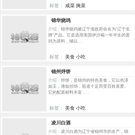
标签：
咸菜 腌菜
503
锦华烧鸡
介绍：
锦华烧鸡被辽宁省政府命名为“辽宁名
牌”产品。它是选用美国伊沙褐一年半生的蛋
鸡为原料，辅以...
标签：
美食 小吃
464
锦州烀饼
介绍：
烀饼，是锦州的特色美食，它以色泽
如玉，薄如丝绢，筋道十足而受百姓喜爱。
它的配菜材料丰富，...
标签：
美食 小吃
396
凌川白酒
介绍：
凌川白酒为辽宁省锦州市的名产，锦