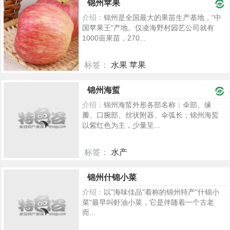
锦州苹果
介绍：
锦州是全国最大的果苗生产基地，“中
国苹果王”产地。仅凌海野村园艺公司就有
1000亩果苗，270...
标签：
水果 苹果
1826
锦州海蜇
介绍：
锦州海蜇外形各部名称：伞部、缘
瓣、口腕部、丝状附器、伞弧长；锦州海蜇
以紫红色为主，少量呈...
标签：
水产
1029
锦州什锦小菜
介绍：
以"海味佳品"着称的锦州特产"什锦小
菜"最早叫虾油小菜，它是伴随着一个古老
而...