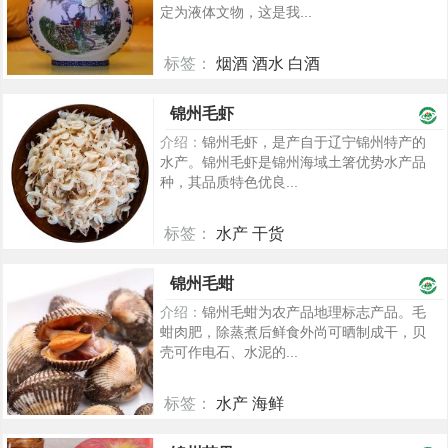
定为液体文物，这是我...
标签：
烟酒 酒水 白酒
5454
锦州毛虾
介绍：
锦州毛虾，是产自于辽宁锦州特产的
水产。锦州毛虾是锦州海域土箸优势水产品
种，其品质特色优良...
标签：
水产 干货
2364
锦州毛蚶
介绍：
锦州毛蚶为农产品地理标志产品。毛
蚶肉肥，除蒸煮后鲜食外尚可晒制成干，贝
壳可作电石、水泥的...
标签：
水产 海鲜
2328