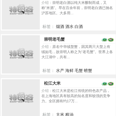
介绍：
崇明老白酒以纯大米酿制而成，又
称“米酒”。早在百余年前，崇明老白酒已驰名
沪苏地区。大多用...
标签：
烟酒 酒水 白酒
5320
崇明老毛蟹
介绍：
原名中华绒螯蟹，因其两只大螯上有
绒如毛，故崇明人称之为“老毛蟹”。世界上各
大江湖中，共有...
标签：
水产 海鲜 毛蟹 螃蟹
5288
松江大米
介绍：
松江大米是松江传统的特色农产品，
在上海地区具有较高的知名度和较强的竞争
力。全区拥有约17万...
标签：
大米 粮油