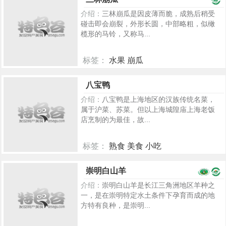
介绍：
三林崩瓜是因皮薄而脆，成熟后稍受
碰击即会崩裂，外形长圆，中部略粗，似橄
榄形的马铃，又称马...
标签：
水果 崩瓜
2186
八宝鸭
介绍：
八宝鸭是上海地区的汉族传统名菜，
属于沪菜、苏菜。但以上海城隍庙上海老饭
店烹制的为最佳，故...
标签：
熟食 美食 小吃
277
崇明白山羊
介绍：
崇明白山羊是长江三角洲地区羊种之
一，是在崇明特定水土条件下孕育而成的地
方特有良种，是崇明...