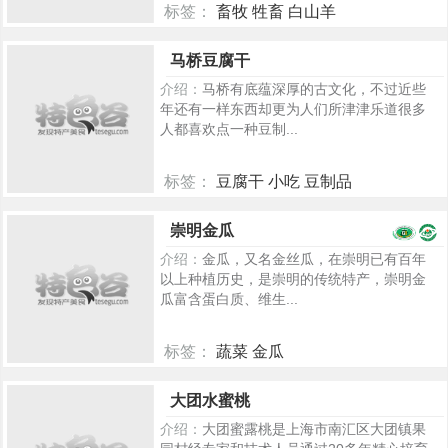
标签：
畜牧 牲畜 白山羊
2290
马桥豆腐干
介绍：
马桥有底蕴深厚的古文化，不过近些
年还有一样东西却更为人们所津津乐道很多
人都喜欢点一种豆制...
标签：
豆腐干 小吃 豆制品
255
崇明金瓜
介绍：
金瓜，又名金丝瓜，在崇明已有百年
以上种植历史，是崇明的传统特产，崇明金
瓜富含蛋白质、维生...
标签：
蔬菜 金瓜
2292
大团水蜜桃
介绍：
大团蜜露桃是上海市南汇区大团镇果