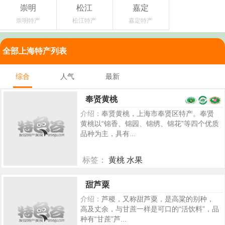
崇明
松江
嘉定
崇明特产
松江特产
嘉定特产
全部上海特产列表
综合
人气
最新
奉贤黄桃
介绍：
奉贤黄桃，上海市奉贤区特产。奉贤
黄桃以“锦香、锦园、锦绣、锦花”等四个优质
品种为主，具有...
标签：
黄桃 水果
7344
甜芦粟
介绍：
芦稷，又称甜芦粟，是高粱的别种，
高及丈余，与甘蔗一样是可口的“活饮料”，品
种有“甘蔗”芦...