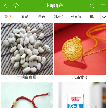
上海特产
默认
食品
果蔬
烟酒茶
种养殖
粮油

崇明白扁豆
老庙黄金