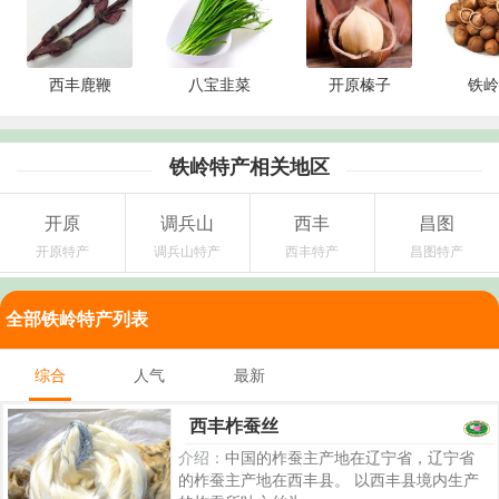
西丰鹿鞭
八宝韭菜
开原榛子
铁岭
铁岭特产相关地区
开原
调兵山
西丰
昌图
开原特产
调兵山特产
西丰特产
昌图特产
全部铁岭特产列表
综合
人气
最新
西丰柞蚕丝
介绍：
中国的柞蚕主产地在辽宁省，辽宁省
的柞蚕主产地在西丰县。 以西丰县境内生产