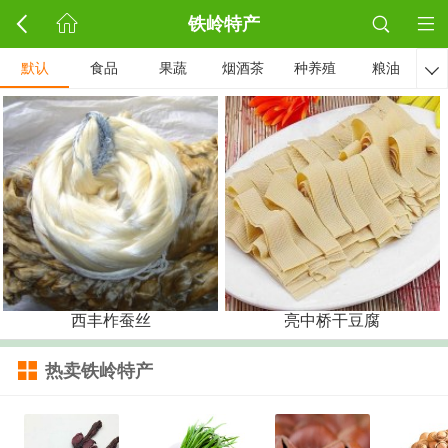
铁岭特产
默认
食品
果蔬
烟酒茶
种养殖
粮油

西丰柞蚕丝
亮中桥干豆腐
热卖铁岭特产