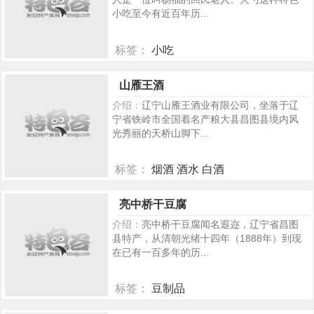
小吃至今有近百年历...
标签：
小吃
445
山雁王酒
介绍：
辽宁山雁王酒业有限公司，坐落于辽
宁省铁岭市全国着名产粮大县昌图县境内风
光秀丽的天桥山脚下...
标签：
烟酒 酒水 白酒
365
亮中桥干豆腐
介绍：
亮中桥干豆腐闻名遐迩，辽宁省昌图
县特产，从清朝光绪十四年（1888年）到现
在已有一百多年的历...
标签：
豆制品
365