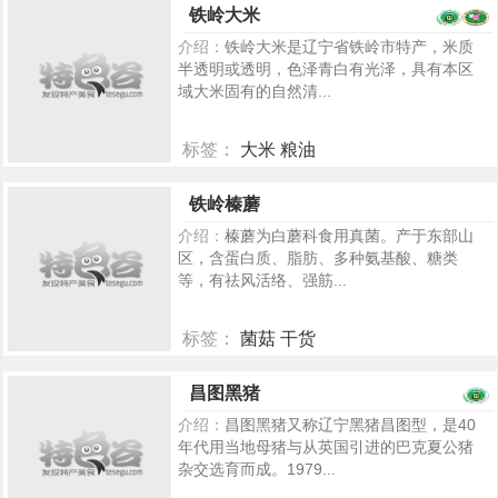
铁岭大米
介绍：
铁岭大米是辽宁省铁岭市特产，米质
半透明或透明，色泽青白有光泽，具有本区
域大米固有的自然清...
标签：
大米 粮油
902
铁岭榛蘑
介绍：
榛蘑为白蘑科食用真菌。产于东部山
区，含蛋白质、脂肪、多种氨基酸、糖类
等，有祛风活络、强筋...
标签：
菌菇 干货
441
昌图黑猪
介绍：
昌图黑猪又称辽宁黑猪昌图型，是40
年代用当地母猪与从英国引进的巴克夏公猪
杂交选育而成。1979...