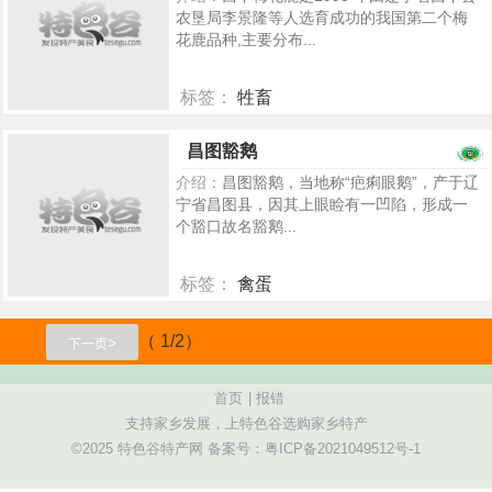
农垦局李景隆等人选育成功的我国第二个梅
花鹿品种,主要分布...
标签：
牲畜
748
昌图豁鹅
介绍：
昌图豁鹅，当地称“疤痢眼鹅”，产于辽
宁省昌图县，因其上眼睑有一凹陷，形成一
个豁口故名豁鹅...
标签：
禽蛋
809
（ 1/2）
>
下一页
首页
|
报错
支持家乡发展，上特色谷选购家乡特产
©2025 特色谷特产网 备案号：
粤ICP备2021049512号-1