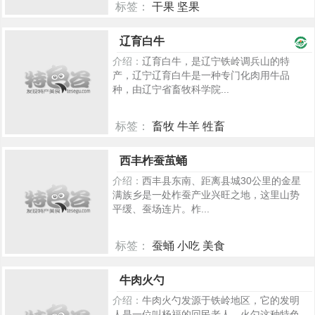
标签：
干果 坚果
849
辽育白牛
介绍：
辽育白牛，是辽宁铁岭调兵山的特
产，辽宁辽育白牛是一种专门化肉用牛品
种，由辽宁省畜牧科学院...
标签：
畜牧 牛羊 牲畜
1780
西丰柞蚕茧蛹
介绍：
西丰县东南、距离县城30公里的金星
满族乡是一处柞蚕产业兴旺之地，这里山势
平缓、蚕场连片。柞...
标签：
蚕蛹 小吃 美食
294
牛肉火勺
介绍：
牛肉火勺发源于铁岭地区，它的发明
人是一位叫杨福的回民老人。火勺这种特色