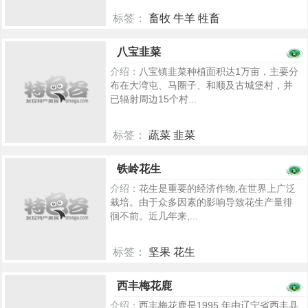
标签：
畜牧 牛羊 牲畜
805
八宝韭菜
介绍：
八宝镇韭菜种植面积达1万亩，主要分
布在大湾屯、马圈子、和顺及古城堡村，并
已辐射周边15个村...
标签：
蔬菜 韭菜
826
铁岭花生
介绍：
花生是重要的经济作物,在世界上广泛
栽培。由于众多因素的影响导致花生产量徘
徊不前。近几年来,...
标签：
坚果 花生
894
西丰梅花鹿
介绍：
西丰梅花鹿是1995 年由辽宁省西丰县