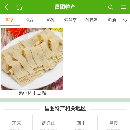
昌图特产
默认
食品
果蔬
烟酒茶
种养殖
粮油

亮中桥干豆腐
昌图特产相关地区
开原
调兵山
西丰
昌图