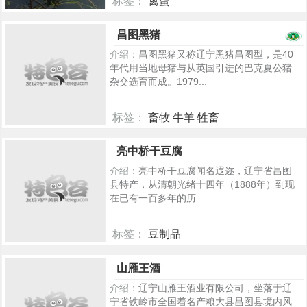
标签：
禽蛋
809
昌图黑猪
介绍：
昌图黑猪又称辽宁黑猪昌图型，是40
年代用当地母猪与从英国引进的巴克夏公猪
杂交选育而成。1979...
标签：
畜牧 牛羊 牲畜
805
亮中桥干豆腐
介绍：
亮中桥干豆腐闻名遐迩，辽宁省昌图
县特产，从清朝光绪十四年（1888年）到现
在已有一百多年的历...
标签：
豆制品
365
山雁王酒
介绍：
辽宁山雁王酒业有限公司，坐落于辽
宁省铁岭市全国着名产粮大县昌图县境内风