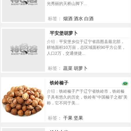
光秀丽的天桥山脚下...
标签：
烟酒 酒水 白酒
365
平安堡胡萝卜
介绍：
平安堡乡位于辽宁省昌图县最北部，
耕地面积10万亩，总区域面积90平方公里，
人口2万，交通便捷...
标签：
蔬菜 胡萝卜
263
铁岭榛子
介绍：
铁岭榛子产于辽宁省铁岭市，铁岭榛
子具有悠久的历史，铁岭有“中国榛子之都”美
称，它不同于美...
标签：
干果 坚果
962