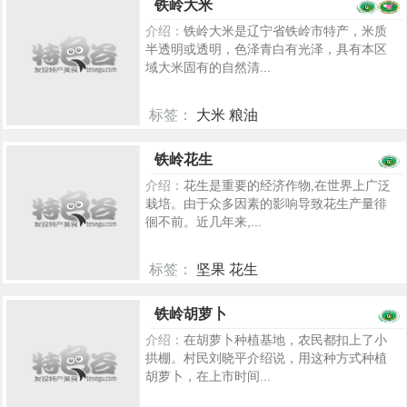
铁岭大米
介绍：
铁岭大米是辽宁省铁岭市特产，米质
半透明或透明，色泽青白有光泽，具有本区
域大米固有的自然清...
标签：
大米 粮油
902
铁岭花生
介绍：
花生是重要的经济作物,在世界上广泛
栽培。由于众多因素的影响导致花生产量徘
徊不前。近几年来,...
标签：
坚果 花生
894
铁岭胡萝卜
介绍：
在胡萝卜种植基地，农民都扣上了小
拱棚。村民刘晓平介绍说，用这种方式种植
胡萝卜，在上市时间...