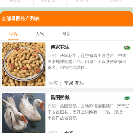
开原特产
调兵山特产
西丰特产
昌图特产
全部昌图特产列表
综合
人气
最新
傅家花生
介绍：
傅家花生，辽宁省昌图县特产，中国
国家地理标志产品，因原产于该县傅家镇而
得名。独特的地理位...
标签：
坚果 花生
5328
昌图豁鹅
介绍：
昌图豁鹅，当地称“疤痢眼鹅”，产于辽
宁省昌图县，因其上眼睑有一凹陷，形成一
个豁口故名豁鹅...