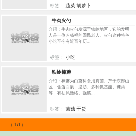
标签：
蔬菜 胡萝卜
886
牛肉火勺
介绍：
牛肉火勺发源于铁岭地区，它的发明
人是一位叫杨福的回民老人。火勺这种特色
小吃至今有近百年历...
标签：
小吃
445
铁岭榛蘑
介绍：
榛蘑为白蘑科食用真菌。产于东部山
区，含蛋白质、脂肪、多种氨基酸、糖类
等，有祛风活络、强筋...
标签：
菌菇 干货
441
（ 1/1）