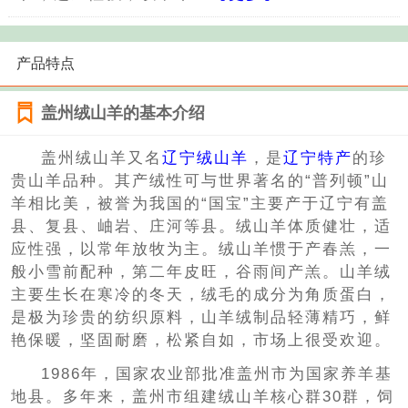
产品特点
盖州绒山羊的基本介绍
盖州绒山羊又名
辽宁绒山羊
，是
辽宁特产
的珍
贵山羊品种。其产绒性可与世界著名的“普列顿”山
羊相比美，被誉为我国的“国宝”主要产于辽宁有盖
县、复县、岫岩、庄河等县。绒山羊体质健壮，适
应性强，以常年放牧为主。绒山羊惯于产春羔，一
般小雪前配种，第二年皮旺，谷雨间产羔。山羊绒
主要生长在寒冷的冬天，绒毛的成分为角质蛋白，
是极为珍贵的纺织原料，山羊绒制品轻薄精巧，鲜
艳保暖，坚固耐磨，松紧自如，市场上很受欢迎。
1986年，国家农业部批准盖州市为国家养羊基
地县。多年来，盖州市组建绒山羊核心群30群，饲