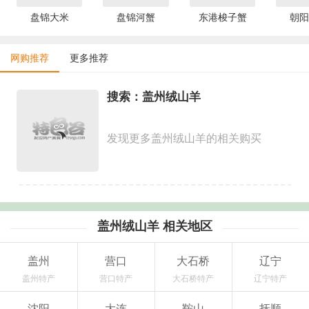
盘锦大米
盘锦河蟹
东港梭子蟹
朝阳
网购推荐
更多推荐
搜索：盖州绒山羊
发现更多盖州绒山羊的相关购买
盖州绒山羊 相关地区
盖州
营口
大石桥
辽宁
盖州特产
营口特产
大石桥特产
辽宁特产
沈阳
大连
鞍山
抚顺