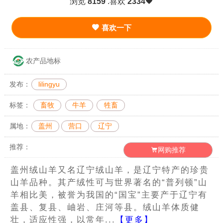
浏览
8159
.喜欢
2334
喜欢一下
农产品地标
发布：
lilingyu
标签：
畜牧
牛羊
牲畜
属地：
盖州
营口
辽宁
推荐：
网购推荐
盖州绒山羊又名辽宁绒山羊，是辽宁特产的珍贵
山羊品种。其产绒性可与世界著名的“普列顿”山
羊相比美，被誉为我国的“国宝”主要产于辽宁有
盖县、复县、岫岩、庄河等县。绒山羊体质健
壮，适应性强，以常年...
【更多】