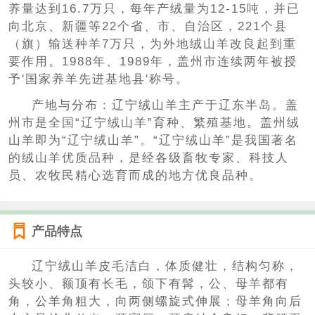
养量达到16.7万只，每年产绒量为12-15吨，并已
向北京、新疆等22个省、市、自治区，221个县
（旗）输送种羊7万只，为外地绒山羊改良起到重
要作用。1988年、1989年，盖州市连续两年被授
予'国家养羊先进基地县'称号。
产地与分布：辽宁绒山羊主产于辽东半岛。盖
州市是全国“辽宁绒山羊”育种、繁殖基地。盖州绒
山羊即为“辽宁绒山羊”。“辽宁绒山羊”是我国著名
的绒山羊优质品种，是经各级畜牧专家、科技人
员、农牧民精心选育而成的地方优良品种。
产品特点
辽宁绒山羊皮毛洁白，体质健壮，结构匀称，
头较小、额顶有长毛，颌下有髯，公、母羊都有
角，公羊角粗大，向两侧螺旋式伸展；母羊角向后