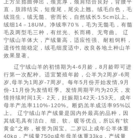
上方呈捻曲伸出，颈宽厚，颈肩结合良好，背腰平
直，肢蹄结实，短瘦尾，尾尖上翘。绒毛白色，毛
绒混生，绒无髓、密而长，自然绒长5.5cm以上。
绒细14－18UM。净绒率70％，毛为无髓毛，有髓
毛及两型毛三种，有丝光、长而稀、无弯曲。 辽
宁绒山羊体大，产绒量高，适应性强、耐粗饲料，
遗传性能稳定，绒毛细度适中, 改良各地土种山羊
效果显著。
辽宁绒山羊的初情期为4-6月龄，8月龄即可进
行第一次配种。适宜繁殖年龄，公羊为2周岁-6周
岁,母羊为1周岁-7周岁。每年5月份开始发情,9月
份-11月份为发情旺季。发情周期平均为20天，发
情持续时间1天- 2天，妊娠期142天-153天。成年
母羊产羔率110%-120%。断奶羔羊成活率95%以
上。 辽宁绒山羊产绒量是国内外最高的品种，因
其绒毛具有洁白、细、软、暖等优点，所以有“软
黄金”之称，被誉为国宝。二岁以上成年公羊体重
40kg，产绒量750g成年母羊体重33kg，产绒量