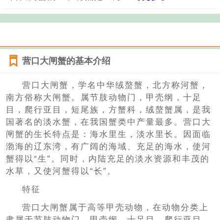
营口大闸蟹的基本介绍
营口大闸蟹，学名中华绒螯蟹，北方称河蟹，
南方俗称大闸蟹。属节肢动物门，甲壳纲，十足
目，爬行亚目，短尾族，方蟹科，绒螯蟹属，是我
国著名的淡水蟹，在我国蟹类中产量最多。营口大
闸蟹的生长特点是：海水里生，淡水里长。因面临
渤海的辽东湾，有广阔的海域、充足的海水，使河
蟹得以“生”。同时，内陆充足的淡水资源和丰茂的
水草，又使河蟹得以“长”。
特征
营口大闸蟹属于高等甲壳动物，在动物分类上
隶属于节肢动物门、甲壳纲、十足目、爬行亚目、