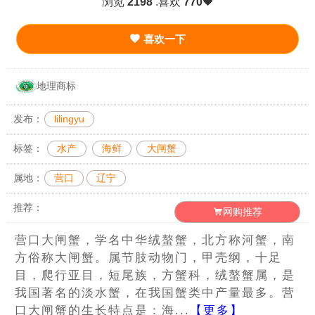
浏览
2198
.喜欢
770
喜欢一下
地理商标
发布：
lilingyu
标签：
水产
海鲜
大闸蟹
属地：
营口
辽宁
推荐：
网购推荐
营口大闸蟹，学名中华绒螯蟹，北方称河蟹，南
方俗称大闸蟹。属节肢动物门，甲壳纲，十足
目，爬行亚目，短尾族，方蟹科，绒螯蟹属，是
我国著名的淡水蟹，在我国蟹类中产量最多。营
口大闸蟹的生长特点是：海...
【更多】