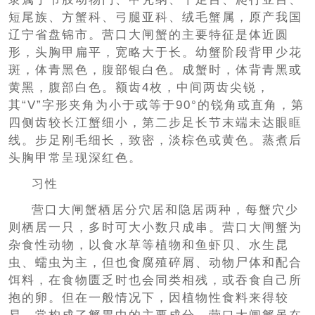
短尾族、方蟹科、弓腿亚科、绒毛蟹属，原产我国
辽宁省盘锦市。营口大闸蟹的主要特征是体近圆
形，头胸甲扁平，宽略大于长。幼蟹阶段背甲少花
斑，体青黑色，腹部银白色。成蟹时，体背青黑或
黄黑，腹部白色。额齿4枚，中间两齿尖锐，
其“V”字形夹角为小于或等于90°的锐角或直角，第
四侧齿较长江蟹细小，第二步足长节末端未达眼眶
线。步足刚毛细长，致密，淡棕色或黄色。蒸煮后
头胸甲常呈现深红色。
习性
营口大闸蟹栖居分穴居和隐居两种，每蟹穴少
则栖居一只，多时可大小数只成串。营口大闸蟹为
杂食性动物，以食水草等植物和鱼虾贝、水生昆
虫、蠕虫为主，但也食腐殖碎屑、动物尸体和配合
饵料，在食物匮乏时也会同类相残，或吞食自己所
抱的卵。但在一般情况下，因植物性食料来得较