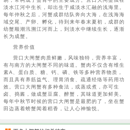
易，常构成了蟹胃中的主要成分。营口大闸蟹虽在
淡水江河中生长，却出生于咸淡水汇融的浅海里。
每年仲秋之后，河蟹成群结队奔向大海，在浅海海
域交尾、产卵、孵化，待到来年春末夏初，成群的
幼蟹顺潮汛溯江河而上，到淡水中继续生长，逐渐
长为成蟹。
营养价值
营口大闸蟹肉质鲜嫩，风味独特，营养丰富，
有与南方的大闸蟹不同的味道。蟹肉不仅含有维生
素A、蛋白质、糖、钙、磷、铁等多种营养物质，
而且具有养筋益气、理胃消食、疏通经络等药用功
效。营口大闸蟹有多种食法，或蒸或煮，亦可生
卤、捣酱，做成蟹豆腐、醉蟹，其味道更加鲜美。
每年中秋节时候的营口大闸蟹是最肥的了，坐在蟹
田边蒸着螃蟹闻着稻香，让人心神愉悦。