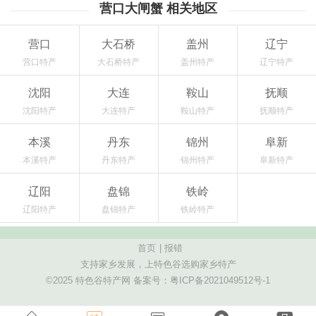
营口大闸蟹 相关地区
营口
大石桥
盖州
辽宁
营口特产
大石桥特产
盖州特产
辽宁特产
沈阳
大连
鞍山
抚顺
沈阳特产
大连特产
鞍山特产
抚顺特产
本溪
丹东
锦州
阜新
本溪特产
丹东特产
锦州特产
阜新特产
辽阳
盘锦
铁岭
辽阳特产
盘锦特产
铁岭特产
首页
|
报错
支持家乡发展，上特色谷选购家乡特产
©2025 特色谷特产网 备案号：
粤ICP备2021049512号-1