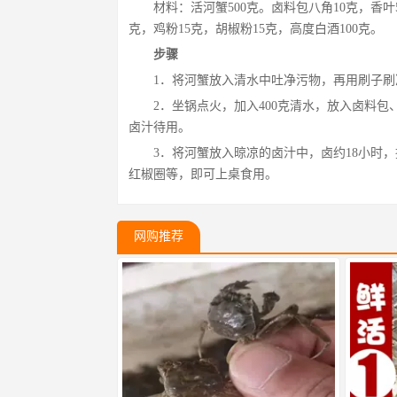
材料：活河蟹500克。卤料包八角10克，香叶5
克，鸡粉15克，胡椒粉15克，高度白酒100克。
步骤
1．将河蟹放入清水中吐净污物，再用刷子
2．坐锅点火，加入400克清水，放入卤料
卤汁待用。
3．将河蟹放入晾凉的卤汁中，卤约18小时
红椒圈等，即可上桌食用。
网购推荐