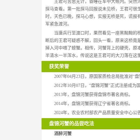
王君可苦思无计，昏睡在军中大帐内。突然河
探马查看。第一批探马回报说未见桥，王君可很
时，天色已晚，探马心想，实报无桥是死，谎报
军紧急渡河。
当唐兵行至渡口时，果然看见一座黑黝黝的
断后的王君可疑惑不解，回头一看，原来这桥竟
掉入河中喂了螃蟹。相传，河蟹背上的硬壳，原
半清水一半浑水，传说这是王君可的大刀落在这
获奖荣誉
2007年04月23日，原国家质检总局批准对
2012年10月07日，“盘锦河蟹”正式注册成
2013年，盘锦河蟹获得盘锦市著名商标。
2014年，盘锦河蟹获得辽宁省著名商标。
2024年，农业农村部农产品质量安全中心
盘锦河蟹的品尝吃法
酒醉河蟹