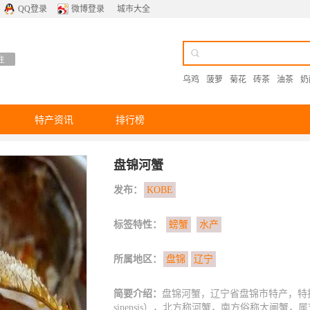
QQ登录
微博登录
城市大全
乌鸡
菠萝
菊花
砖茶
油茶
奶
特产资讯
排行榜
盘锦河蟹
发布：
KOBE
标签特性：
螃蟹
水产
所属地区：
盘锦
辽宁
简要介绍：
盘锦河蟹，辽宁省盘锦市特产，特指在
sinensis），北方称河蟹，南方俗称大闸