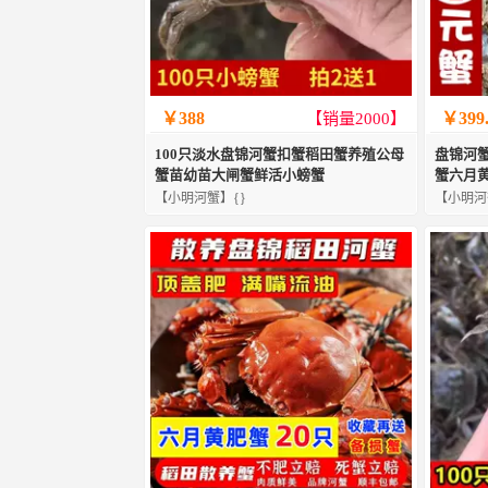
￥388
￥399
【销量2000】
100只淡水盘锦河蟹扣蟹稻田蟹养殖公母
盘锦河
蟹苗幼苗大闸蟹鲜活小螃蟹
蟹六月
【小明河蟹】{}
【小明河