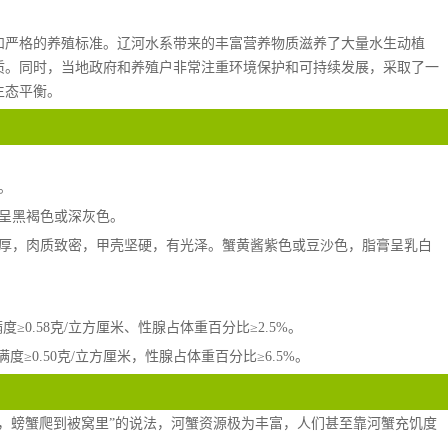
和严格的养殖标准。辽河水系带来的丰富营养物质滋养了大量水生动植
质。同时，当地政府和养殖户非常注重环境保护和可持续发展，采取了一
生态平衡。
。
多呈黑褐色或深灰色。
较厚，肉质致密，甲壳坚硬，有光泽。蟹黄酱紫色或豆沙色，脂膏呈乳白
度≥0.58克/立方厘米、性腺占体重百分比≥2.5%。
度≥0.50克/立方厘米，性腺占体重百分比≥6.5%。
舀鱼，螃蟹爬到被窝里”的说法，河蟹资源极为丰富，人们甚至靠河蟹充饥度