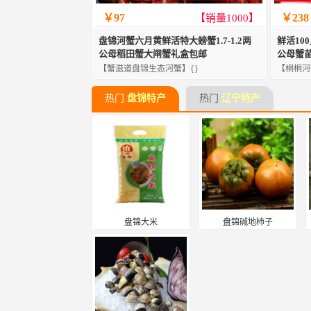
￥97
￥238
【销量1000】
盘锦河蟹六月黄鲜活特大螃蟹1.7-1.2两
鲜活10
公母稻田蟹大闸蟹礼盒包邮
公母蟹
【蟹滋道盘锦生态河蟹】{}
【桐桐河
热门
盘锦特产
热门
辽宁特产
盘锦大米
盘锦碱地柿子