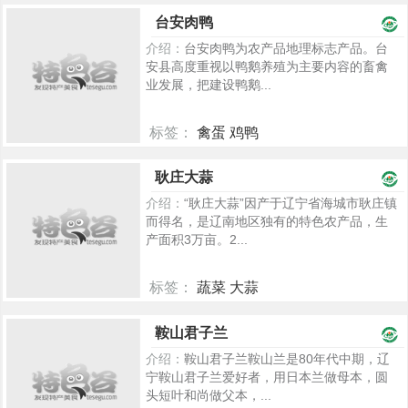
386
台安肉鸭
介绍：
台安肉鸭为农产品地理标志产品。台
安县高度重视以鸭鹅养殖为主要内容的畜禽
业发展，把建设鸭鹅...
标签：
禽蛋 鸡鸭
2278
耿庄大蒜
介绍：
“耿庄大蒜”因产于辽宁省海城市耿庄镇
而得名，是辽南地区独有的特色农产品，生
产面积3万亩。2...
标签：
蔬菜 大蒜
1775
鞍山君子兰
介绍：
鞍山君子兰鞍山兰是80年代中期，辽
宁鞍山君子兰爱好者，用日本兰做母本，圆
头短叶和尚做父本，...