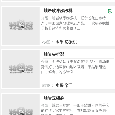
776
岫岩软枣猕猴桃
介绍：
岫岩软枣猕猴桃，辽宁省鞍山市特
产，中国国家地理标志产品。 软枣猕猴桃
是极具经济和营养价值...
标签：
水果 猕猴桃
978
岫岩尖把梨
介绍：
尖把梨是辽宁省名优特品种，市场形
势看好，适应鞍山地区栽培，果品酸甜适
口，鲜食、冷冻皆宜，...
标签：
水果 梨子
291
岫岩玉貔貅
介绍：
岫岩玉貔貅与一般玉貔貅不同的是它
的神情，它非常乖巧，在那默默而安静地守