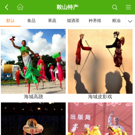
鞍山特产
默认
食品
果蔬
烟酒茶
种养殖
粮油

海城高跷
海城皮影戏