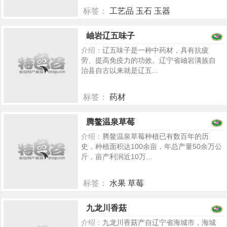
标签：
工艺品 玉石 玉器
5317
岫岩辽五味子
介绍：
辽五味子是一种中药材，具有抗疲
劳、提高免疫力的功效。辽宁省岫岩满族自
治县自古以来就是辽五...
标签：
药材
5357
腾鳌温泉草莓
介绍：
腾鳌温泉草莓种植已有数百年的历
史，种植面积达100余亩，年总产量50余万公
斤，亩产利润近10万...
标签：
水果 草莓
5302
九龙川香菇
介绍：
九龙川香菇产自辽宁省海城市，海城