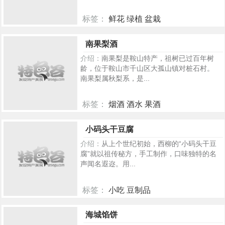
标签：
鲜花 绿植 盆栽
2349
南果梨酒
介绍：
南果梨是鞍山特产，祖树已过百年树
龄，位于鞍山市千山区大孤山镇对桩石村。
南果梨属秋梨系，是...
标签：
烟酒 酒水 果酒
366
小码头干豆腐
介绍：
从上个世纪初始，西柳的“小码头干豆
腐”就以祖传秘方，手工制作，口味独特的名
声闻名遐迩。用...
标签：
小吃 豆制品
470
海城馅饼