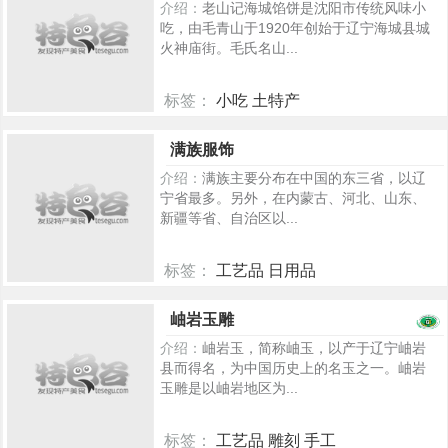
介绍：
老山记海城馅饼是沈阳市传统风味小
吃，由毛青山于1920年创始于辽宁海城县城
火神庙街。毛氏名山...
标签：
小吃 土特产
380
满族服饰
介绍：
满族主要分布在中国的东三省，以辽
宁省最多。另外，在内蒙古、河北、山东、
新疆等省、自治区以...
标签：
工艺品 日用品
352
岫岩玉雕
介绍：
岫岩玉，简称岫玉，以产于辽宁岫岩
县而得名，为中国历史上的名玉之一。岫岩
玉雕是以岫岩地区为...
标签：
工艺品 雕刻 手工