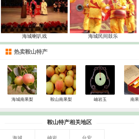
海城喇叭戏
海城民间鼓乐
热卖鞍山特产
海城南果梨
鞍山南果梨
岫岩玉
南果
鞍山特产相关地区
海城
岫岩
台安