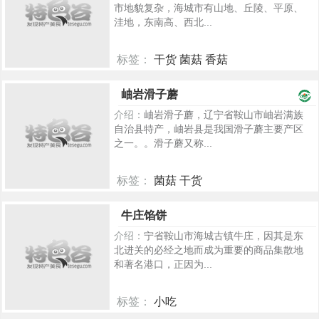
市地貌复杂，海城市有山地、丘陵、平原、
洼地，东南高、西北...
标签：
干货 菌菇 香菇
5290
岫岩滑子蘑
介绍：
岫岩滑子蘑，辽宁省鞍山市岫岩满族
自治县特产，岫岩县是我国滑子蘑主要产区
之一。。滑子蘑又称...
标签：
菌菇 干货
2337
牛庄馅饼
介绍：
宁省鞍山市海城古镇牛庄，因其是东
北进关的必经之地而成为重要的商品集散地
和著名港口，正因为...
标签：
小吃