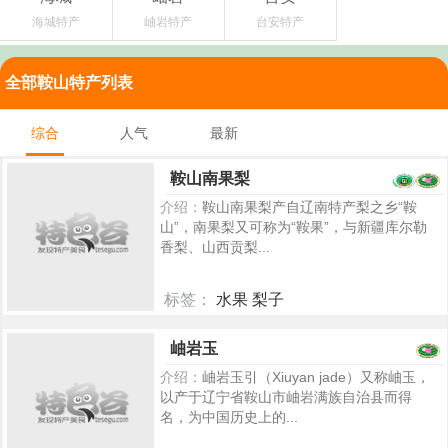
海城特产
岫岩特产
台安特产
全部鞍山特产列表
综合
人气
最新
鞍山南果梨
介绍：
鞍山南果梨产自辽南特产梨之乡“鞍
山”，南果梨又可称为“鞍果”，与新疆库尔勒
香梨、山西贡梨...
标签：
水果 梨子
5407
岫岩玉
介绍：
岫岩玉引（Xiuyan jade）又称岫玉，
以产于辽宁省鞍山市岫岩满族自治县而得
名，为中国历史上的...