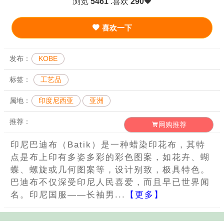
浏览
5461
.喜欢
290
喜欢一下
发布：
KOBE
标签：
工艺品
属地：
印度尼西亚
亚洲
推荐：
网购推荐
印尼巴迪布（Batik）是一种蜡染印花布，其特
点是布上印有多姿多彩的彩色图案，如花卉、蝴
蝶、螺旋或几何图案等，设计别致，极具特色。
巴迪布不仅深受印尼人民喜爱，而且早已世界闻
名。印尼国服——长袖男...
【更多】