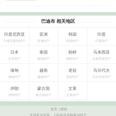
巴迪布 相关地区
印度尼西亚
亚洲
韩国
印度
印度尼西亚特产
亚洲特产
韩国特产
印度特产
日本
泰国
朝鲜
马来西亚
日本特产
泰国特产
朝鲜特产
马来西亚特产
缅甸
越南
老挝
马尔代夫
缅甸特产
越南特产
老挝特产
马尔代夫特产
伊朗
蒙古国
文莱
伊朗特产
蒙古国特产
文莱特产
首页
|
报错
支持家乡发展，上特色谷选购家乡特产