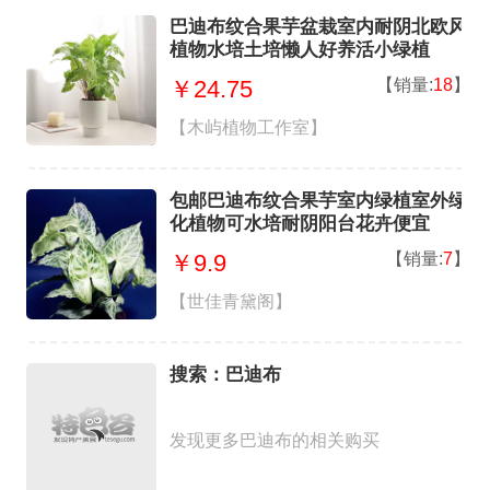
巴迪布纹合果芋盆栽室内耐阴北欧风
植物水培土培懒人好养活小绿植
【销量:
18
】
￥24.75
【木屿植物工作室】
包邮巴迪布纹合果芋室内绿植室外绿
化植物可水培耐阴阳台花卉便宜
【销量:
7
】
￥9.9
【世佳青黛阁】
搜索：巴迪布
发现更多巴迪布的相关购买