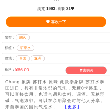
浏览
1993
.喜欢
31
喜欢一下
发布：
絪苂
标签：
矿泉水
属地：
泰国
亚洲
¥66.00
价格：
去购买
Chang 象牌 苏打水 原味 此款泰象牌 苏打水泰
国进口，具有非常浓郁的气泡，无糖0卡路里，
可以直接饮用，也适合调和饮料、调酒。无糖弱
碱，气泡浓郁。可以在亲朋聚会时与他人分享。
来自泰国的国民气泡水，...
【更多】