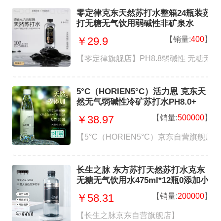
零定律克东天然苏打水整箱24瓶装苏
打无糖无气饮用弱碱性非矿泉水
【销量:
400
】
￥29.9
【零定律旗舰店】PH8.8弱碱性 无糖无气
5°C（HORIEN5°C）活力恩 克东天
然无气弱碱性冷矿苏打水PH8.0+
500ML*15瓶 整箱装
【销量:
500000
】
￥38.97
【5°C（HORIEN5°C）京东自营旗舰店
长生之脉 东方苏打天然苏打水克东
无糖无气饮用水475ml*12瓶0添加小
分子水
【销量:
200000
】
￥58.31
【长生之脉京东自营旗舰店】