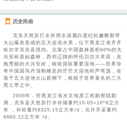
历史民俗
克东天然苏打水所用水源属白垩纪松嫩断裂带
火山爆发形成的五大连池水系，位于黑龙江省齐齐
哈尔市克东县境内。北靠占中国森林面积60%的大
兴安岭原始森林，西邻辽阔的呼伦贝尔大草原，东
挽秀丽的大兴安岭，南依国际重要湿地——世界珍
奇中国国鸟丹顶鹤栖息的茫茫大湿地和芦苇荡，坐
落于五大连池火山群脚下，根植于世界著名的三大
黑土带之中。
2008年，经黑龙江省水文地质工程勘察院勘
测，克东县天然苏打水存储量约10.05×10^8立方
米 ，补给量约8325.15立方米/d，允许开采量约
6660.12立方米 /d。