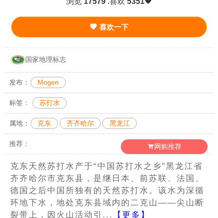
浏览
17579
.喜欢
5351
喜欢一下
国家地理标志
发布：
Mogen
标签：
苏打水
属地：
克东
齐齐哈尔
黑龙江
推荐：
网购推荐
克东天然苏打水产于“中国苏打水之乡”黑龙江省
齐齐哈尔市克东县，是继日本、前苏联、法国、
德国之后中国所独有的天然苏打水。该水为深循
环地下水，地处克东县域内的二克山——尖山断
裂带上，因火山活动引...
【更多】