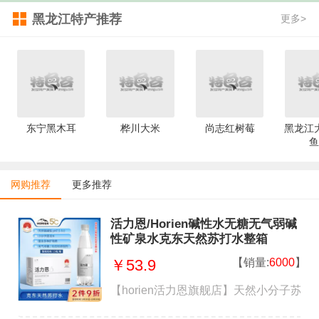
黑龙江特产推荐
更多>
东宁黑木耳
桦川大米
尚志红树莓
黑龙江
鱼
网购推荐
更多推荐
活力恩/Horien碱性水无糖无气弱碱
性矿泉水克东天然苏打水整箱
【销量:
6000
】
￥53.9
【horien活力恩旗舰店】天然小分子苏