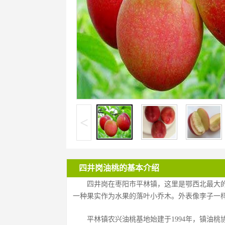
<
四井岗油桃的基本介绍
四井岗在枣阳市平林镇，这里是鄂西北最大的“油
一种果实作为水果的落叶小乔木。外表像李子一
平林镇农兴油桃基地始建于1994年，镇油