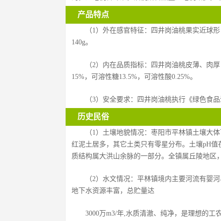
产品特点
（1）外在感官特征：四井岗油桃果实近球形
140g。
（2）内在品质指标：四井岗油桃皮薄、肉
15%，可溶性糖13.5%，可溶性酸0.25%。
（3）安全要求：四井岗油桃执行《绿色食品温带水
历史民俗
（1）土壤地貌情况：枣阳市平林镇土壤大体
红泥土居多，其它土类只有零星分布。土壤pH值在5.
质结构属大洪山余脉的一部分。全镇属丘陵地区
（2）水文情况：平林镇境内主要河流有婴河、
地下水资源丰富，总贮量达
3000万m3/年,水质清澈、纯净，是理想的