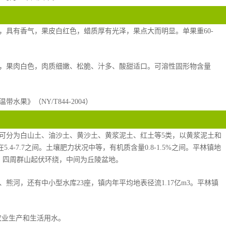
，具有香气，果皮白红色，蜡质厚有光泽，果点大而明显。单果重60-
厚，果肉白色，肉质细嫩、松脆、汁多、酸甜适口。可溶性固形物含量
果》（NY/T844-2004）
可分为白山土、油沙土、黄沙土、黄浆泥土、红土等5类，以黄浆泥土和
4-7.7之间。土壤肥力状况中等，有机质含量0.8-1.5%之间。平林镇地
，四周群山起伏环绕，中间为丘陵盆地。
熊河，还有中小型水库23座，镇内年平均地表径流1.17亿m3。平林镇
工农业生产和生活用水。