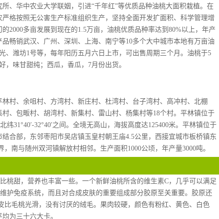
所、华中农业大学联姻，引进“千年红”等优质品种油桃大面积栽植。在
农严格按照无公害生产标准组织生产，坚持全面开发扩面积、科学管理增
2000多亩发展到现在的1.5万亩，油桃优质品种率达到80%以上，年产
元，产品畅销武汉、广州、深圳、上海、南宁等10多个大中城市本地有万亩油
艳光、潍坊1号等，每年阳历五月六日上市，可出售周期三个月。油桃于5
质好，味甘甜纯；西瓜，香瓜，7月份出货。
平林村、余咀村、方湾村、新庄村、杜湾村、台子湾村、高冲村、北棚
村、包畈村、胡湾村、新集村、雷山村、杨集村等18个村。平林镇位于
，北纬31°40′-32°40′之间。全境无高山，海拔高度达125400米。平林镇位于
市结合部，东邻枣阳市吴店镇玉皇村朝王庙4.5公里，西接宜城市板桥镇东
界，南与随州双河镇解放村相邻。生产面积1000公顷，年产量3000吨。
，比桃甜，营养也丰富一些。一个新鲜油桃所含的维生素C，几乎可以满足
和维护免疫系统，而且对合成皮肤的重要组成部分胶原至关重要。胶原还
的皮比毛桃光滑，没有讨厌的绒毛。果肉较硬，颜色有粉红、黄色、白色
平均为三十六大卡。