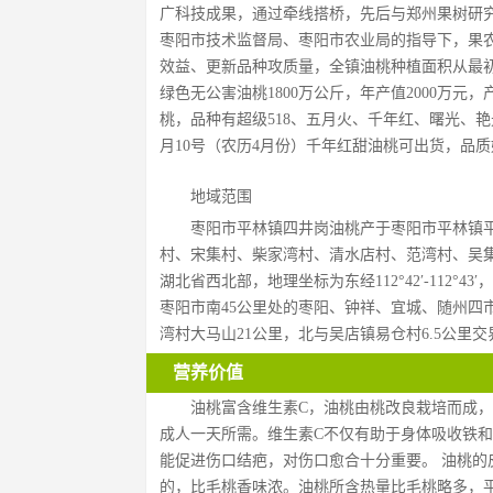
广科技成果，通过牵线搭桥，先后与郑州果树研究
枣阳市技术监督局、枣阳市农业局的指导下，果
效益、更新品种攻质量，全镇油桃种植面积从最初的
绿色无公害油桃1800万公斤，年产值2000万
桃，品种有超级518、五月火、千年红、曙光、
月10号（农历4月份）千年红甜油桃可出货，品
地域范围
枣阳市平林镇四井岗油桃产于枣阳市平林镇
村、宋集村、柴家湾村、清水店村、范湾村、吴集
湖北省西北部，地理坐标为东经112°42′-112°43′
枣阳市南45公里处的枣阳、钟祥、宜城、随州四
湾村大马山21公里，北与吴店镇易仓村6.5公里交
营养价值
油桃富含维生素C，油桃由桃改良栽培而成
成人一天所需。维生素C不仅有助于身体吸收铁
能促进伤口结疤，对伤口愈合十分重要。 油桃
的，比毛桃香味浓。油桃所含热量比毛桃略多，