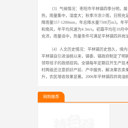
（3）气候情况：枣阳市平林镇四季分明，
热，雨量集中，湿度大；秋季冷凉少雨，日照充足
降雨量557-1200mm，年总降水量7500万m3。年
和南风，年平均风速为4.3m/s。初霜平均在10
充沛，雨量适中，热量条件可满足平林镇四井岗
（4）人文历史情况：平林镇历史悠久，境
平林镇自引进油桃以来，镇委、镇政府制定了明
领导班子的政绩挂钩。全镇每年定期召开生产技
村两级还注意抓好产前、产中服务，解决果农卖
升，农民增收效果显著。2006年平林镇四井岗
网购推荐