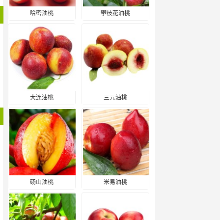
哈密油桃
攀枝花油桃
大连油桃
三元油桃
砀山油桃
米易油桃