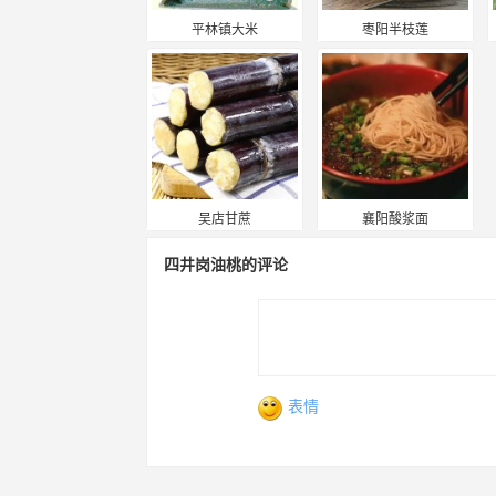
平林镇大米
枣阳半枝莲
吴店甘蔗
襄阳酸浆面
四井岗油桃的评论
表情