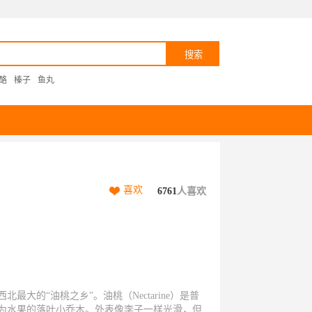
酪
榛子
鱼丸
喜欢
6761
人喜欢
最大的“油桃之乡”。油桃（Nectarine）是普
为水果的落叶小乔木。外表像李子一样光滑，但