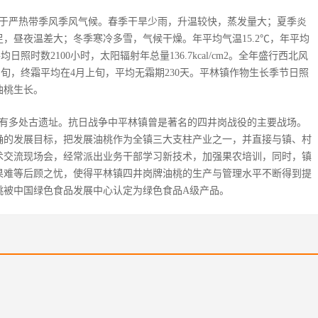
属于严热带季风季风气候。春季干旱少雨，升温较快，蒸发量大；夏季炎
，昼夜温差大；冬季寒冷多雪，气候干燥。年平均气温15.2℃，年平均
平均日照时数2100小时，太阳辐射年总量136.7kcal/cm2。全年盛行西北风
月中旬，终霜平均在4月上旬，平均无霜期230天。平林镇作物生长季节日照
油桃生长。
内有多处古遗址。抗日战争中平林镇曾是著名的四井岗战役的主要战场。
确的发展目标，把发展油桃作为全镇三大支柱产业之一，并直接与镇、村
术交流现场会，经常派出业务干部学习新技术，加强果农培训，同时，镇
果难等后顾之忧，使得平林镇四井岗牌油桃的生产与管理水平不断得到提
油桃被中国绿色食品发展中心认定为绿色食品A级产品。