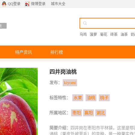
QQ登录
微博登录
城市大全
乌鸡
菠萝
菊花
砖茶
油茶
奶
特产资讯
排行榜
四井岗油桃
发布：
kiyomi
标签特性：
水果
油桃
桃子
所属地区：
枣阳
襄阳
湖北
简要介绍：
四井岗在枣阳市平林镇，这里是鄂西北
通桃（果皮外被茸毛）的变种，是一种果实作