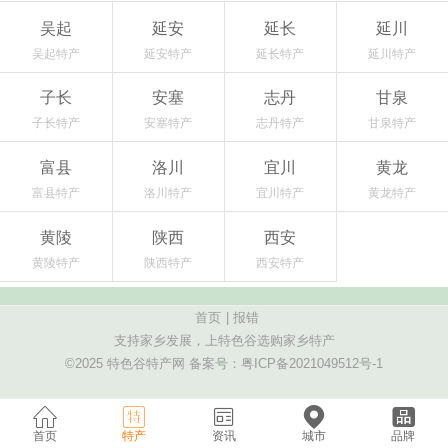
吴起
延安
延长
延川
吴起特产
延安特产
延长特产
延川特产
子长
安塞
志丹
甘泉
子长特产
安塞特产
志丹特产
甘泉特产
富县
洛川
宜川
黄龙
富县特产
洛川特产
宜川特产
黄龙特产
黄陵
陕西
西安
黄陵特产
陕西特产
西安特产
首页
|
报错
支持家乡发展，上特色谷选购家乡特产
©2025 特色谷特产网 备案号：
粤ICP备2021049512号-1
首页
特产
资讯
城市
品牌