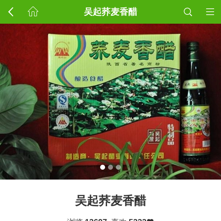
吴起荞麦香醋
吴起荞麦香醋