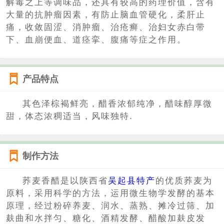
解毒之上等调味品，还具有较高的药理价值，含有
大量的抗肿瘤因素，有防止脑血管硬化，柔肝止
痛，收敛固涩、消肿瘤、治疮癣、治妇女赤白带
下、血崩便血、道痉挛、腹痛等症之作用。
产品特点
其色泽棕褐鲜亮，醋香浓郁纯净，醋味醇厚微
甜，体态浓稠适当，风味独特.
制作方法
荞麦香醋是以陕西省
吴起县特产
的优质荞麦为
原料，采用科学的方法，运用微生物学发酵的基本
原理，经过粉碎养麦、润水、蒸熟、摊冷过筛、加
麸曲和水拌匀、糖化、酒精发酵、醋酸加麸皮发