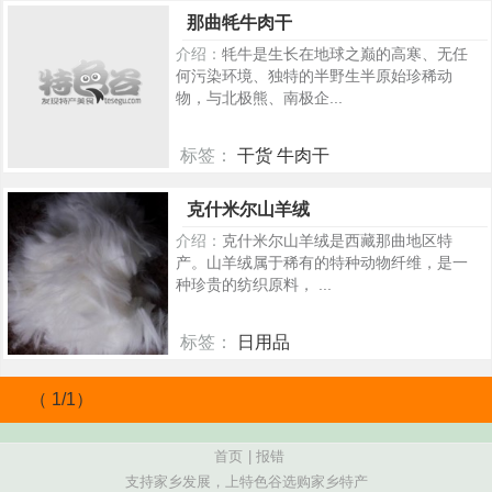
5657
那曲牦牛肉干
介绍：
牦牛是生长在地球之巅的高寒、无任
何污染环境、独特的半野生半原始珍稀动
物，与北极熊、南极企...
标签：
干货 牛肉干
731
克什米尔山羊绒
介绍：
克什米尔山羊绒是西藏那曲地区特
产。山羊绒属于稀有的特种动物纤维，是一
种珍贵的纺织原料， ...
标签：
日用品
584
（ 1/1）
首页
|
报错
支持家乡发展，上特色谷选购家乡特产