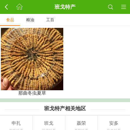
班戈特产
食品
粮油
工百
那曲冬虫夏草
班戈特产相关地区
申扎
班戈
聂荣
安多