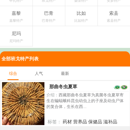
申扎特产
班戈特产
聂荣特产
安多特产
嘉黎
巴青
比如
索县
嘉黎特产
巴青特产
比如特产
索县特产
尼玛
尼玛特产
全部班戈特产列表
综合
人气
最新
那曲冬虫夏草
介绍：
西藏那曲冬虫夏草为真菌冬虫夏草寄
生在蝙蝠蛾科昆虫幼虫上的子座及幼虫尸体
的复合体，生长在西...
标签：
药材 营养品 保健品 滋补品