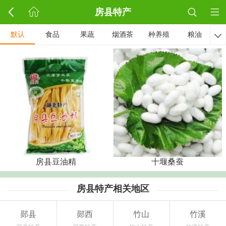
房县特产
默认
食品
果蔬
烟酒茶
种养殖
粮油

房县豆油精
十堰桑蚕
房县特产相关地区
郧县
郧西
竹山
竹溪