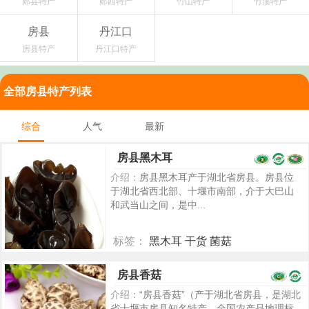
郧县特产
郧西特产
竹山特产
竹溪特产
房县
丹江口
房县特产
丹江口特产
全部房县特产列表
综合
人气
最新
房县黑木耳
介绍：
房县黑木耳产于湖北省房县。房县位
于湖北省西北部、十堰市南部，介于大巴山
和武当山之间，是中...
标签：
黑木耳 干货 菌菇
7333
房县香菇
介绍：
“房县香菇”（产于湖北省房县，是湖北
省十堰市房县知名特产，全国农产品地理标