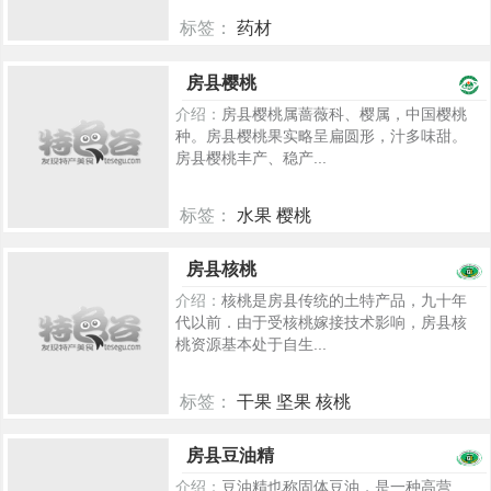
标签：
药材
2233
房县樱桃
介绍：
房县樱桃属蔷薇科、樱属，中国樱桃
种。房县樱桃果实略呈扁圆形，汁多味甜。
房县樱桃丰产、稳产...
标签：
水果 樱桃
926
房县核桃
介绍：
核桃是房县传统的土特产品，九十年
代以前．由于受核桃嫁接技术影响，房县核
桃资源基本处于自生...
标签：
干果 坚果 核桃
719
房县豆油精
介绍：
豆油精也称固体豆油，是一种高营