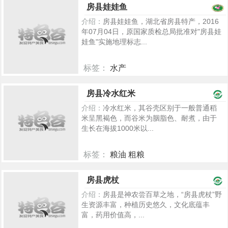
房县娃娃鱼
介绍：
房县娃娃鱼，湖北省房县特产，2016
年07月04日，原国家质检总局批准对"房县娃
娃鱼"实施地理标志...
标签：
水产
5194
房县冷水红米
介绍：
冷水红米，其谷壳区别于一般普通稻
米呈黑褐色，而谷米为胭脂色、耐煮，由于
生长在海拔1000米以...
标签：
粮油 粗粮
2298
房县虎杖
介绍：
房县是神农尝百草之地，“房县虎杖”野
生资源丰富，种植历史悠久，文化底蕴丰
富，药用价值高，...