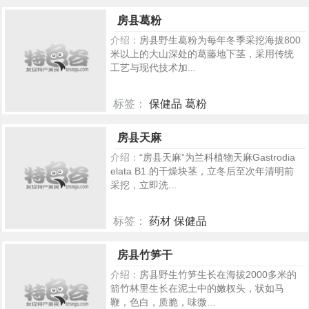
348
房县葛粉
介绍：
房县野生葛粉为每年冬季采挖海拔800
米以上的大山深处的葛藤地下茎，采用传统
工艺与现代技术加...
标签：
保健品 葛粉
280
房县天麻
介绍：
“房县天麻”为兰科植物天麻Gastrodia
elata B1.的干燥块茎，立冬后至次年清明前
采挖，立即洗...
标签：
药材 保健品
266
房县竹笋干
介绍：
房县野生竹笋生长在海拔2000多米的
箭竹林里生长在泥土中的嫩杈头，状如马
鞭，色白，质脆，味微...