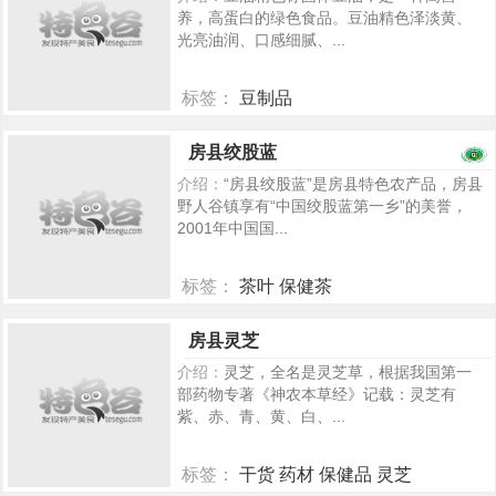
养，高蛋白的绿色食品。豆油精色泽淡黄、
光亮油润、口感细腻、...
标签：
豆制品
709
房县绞股蓝
介绍：
“房县绞股蓝”是房县特色农产品，房县
野人谷镇享有“中国绞股蓝第一乡”的美誉，
2001年中国国...
标签：
茶叶 保健茶
697
房县灵芝
介绍：
灵芝，全名是灵芝草，根据我国第一
部药物专著《神农本草经》记载：灵芝有
紫、赤、青、黄、白、...
标签：
干货 药材 保健品 灵芝