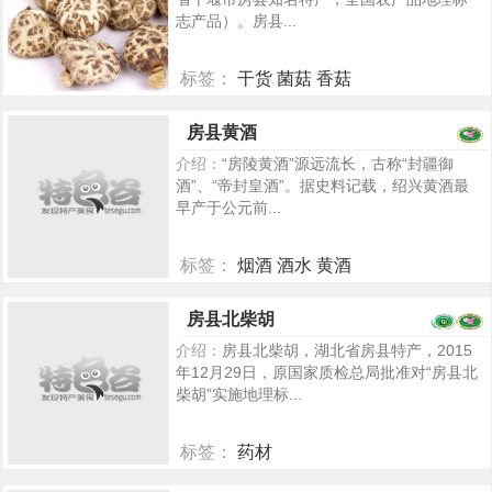
志产品）。房县...
标签：
干货 菌菇 香菇
7309
房县黄酒
介绍：
“房陵黄酒”源远流长，古称“封疆御
酒”、“帝封皇酒”。据史料记载，绍兴黄酒最
早产于公元前...
标签：
烟酒 酒水 黄酒
5363
房县北柴胡
介绍：
房县北柴胡，湖北省房县特产，2015
年12月29日，原国家质检总局批准对“房县北
柴胡”实施地理标...
标签：
药材
5248