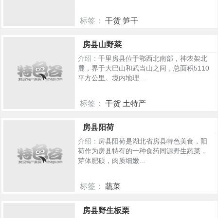
标签：
干货 笋干
264
房县山野菜
介绍：
千里房县位于鄂西北南部，神农架北
麓，界于大巴山和武当山之间，总面积5110
平方公里。境内地理...
标签：
干货 土特产
255
房县阳荷
介绍：
房县阳荷是湖北省房县特色美食，阳
荷作为房县特有的一种食药同源野生蔬菜，
芽体肥硕，肉质细嫩...
标签：
蔬菜
87
房县野生板栗