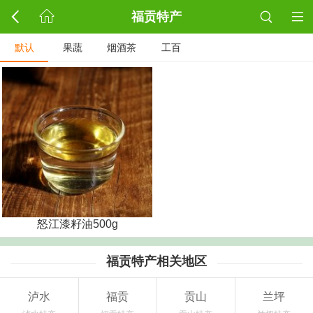
福贡特产
默认
果蔬
烟酒茶
工百
怒江漆籽油500g
福贡特产相关地区
泸水
福贡
贡山
兰坪