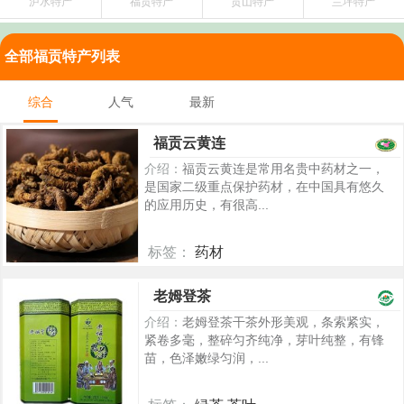
泸水特产
福贡特产
贡山特产
兰坪特产
全部福贡特产列表
综合
人气
最新
福贡云黄连
介绍：
福贡云黄连是常用名贵中药材之一，
是国家二级重点保护药材，在中国具有悠久
的应用历史，有很高...
标签：
药材
5185
老姆登茶
介绍：
老姆登茶干茶外形美观，条索紧实，
紧卷多毫，整碎匀齐纯净，芽叶纯整，有锋
苗，色泽嫩绿匀润，...