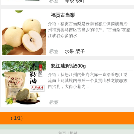
标签：
绿茶 茶叶
953
福贡古当梨
介绍：
福贡古当梨是云南省怒江傈僳族自治
州福贡县马吉区古当乡的特产。“古当梨”在怒
江峡谷众多的水...
标签：
水果 梨子
182
怒江漆籽油500g
介绍：
从怒江州的州府六库一直沿着怒江逆
流而上到其境内最后一个县贡山独龙族怒族
自治县，大街小巷内...
标签：
375
（ 1/1）
首页
|
报错