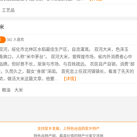
：
工艺品
米
欢
582 人喜欢
双河，绥化市北林区水稻最佳生产区，自流灌溉。 双河大米，色泽玉
香爽口，人称“米中茅台”。 双河大米，曾辉煌市场，省内外消费者心中
品牌。但好景不长，渐渐与市场、与百姓疏远。 农民自产自销，消费“部
限，久而久之，靓女“身居”深闺。 袁宪忠上任双河镇镇长，看准了先天的
势，做活大米这篇文章，他要...
【详情】
：
粮油
大米
支持家乡发展，上特色谷选购家乡特产
特色谷特产网，最具价值的特产分享交流地