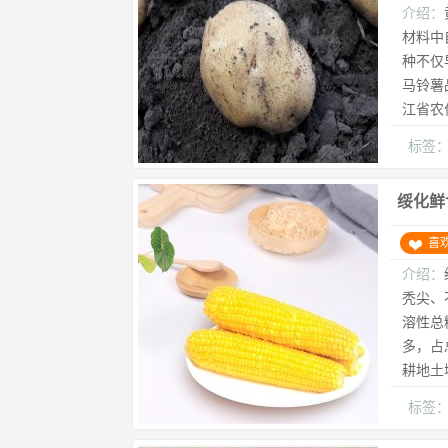
介绍：
材料中
种不仅
马铃薯
江省农
标签
绥化鲜
喜
介绍：
秃尖、
溶性总
多，占
耕地土壤
标签