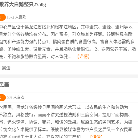
散养大白鹅整只2750g
欢
1372 人喜欢
中心产区位于黑龙江省绥北和松花江地区，其中肇东、肇源、肇州等地
黑龙江全省各地均有分布。因产蛋多，群众称其为籽鹅。该鹅种具有耐
粗饲和产蛋能力强的特点1、鹅肉蛋白质的含量很高，富含人体必需的多
酸、多种维生素、微量元素，并且脂肪含量很低。 2、鹅肉营养丰富，脂
底，不饱和脂肪酸含量高，对人体健...
【详情】
：
禽蛋
民画
欢
592 人喜欢
农民画，黑龙江省绥棱县民间绘画艺术形式。以农民的生产和劳动为
术独立，风格独特，画面不讲究透视法则和三度空间，擅用平面构图、
察，追求饱满、协调、变异、和谐的效果。属原生态的民间艺术，为研
传统文化艺术提供了标本。绥棱县被媒体誉为继户县之后又一个农民画
棱农民画诞生于北大荒，它以农民的生产和...
【详情】