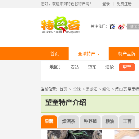
您好，欢迎来到特色谷特产网！
登录
丨
免费注册
关注我们：
首页
全球特产
特产品牌
地区：
安达
肇东
海伦
望奎
当前位置：
首页
->
全球
->
黑龙江
->
绥化
-> 第[1]页 望奎
望奎特产介绍
果蔬
烟酒茶
种养殖
粮油
工百