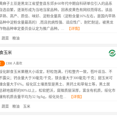
黄麻子土豆是黑龙江省望奎县东郊乡60年代中期自科研单位引入的品系
自选自繁，逐渐形成为当地当家品种。因表皮黄色有网纹而得名。该品
早熟、高产、质佳、味好、淀粉含量高（淀粉含量16%左右，是国内早熟
品种中淀粉含量最高的）,而且抗病性强、适应性广、耐贮耐运，被黑龙
作物品种审定委员会认定为推广品种。...
【详情】
：
蔬菜
粮油
食玉米
欢
1398 人喜欢
绥化鲜食玉米果穗大小适宜，籽粒饱满，行粒整齐一致，苞叶适当、不
不露尖；钙含量大于30毫克/千克，镁含量大于300毫克/千克；甜玉米可
糖含量大于6%。绥化区土壤类型是黑土、黑钙土和草甸土等，黑土居
总耕地面积的80%以上，松软肥沃，腐殖质层深厚，富含有机质，绥化市
有机质含量平均为32.9g/kg，绥化处在...
【详情】
：
蔬菜
粮油
玉米