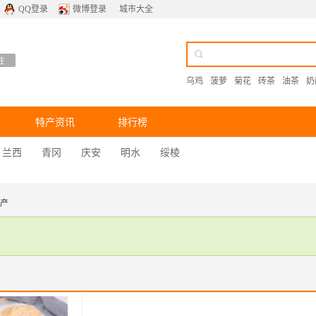
QQ登录
微博登录
城市大全
乌鸡
菠萝
菊花
砖茶
油茶
奶
特产资讯
排行榜
兰西
青冈
庆安
明水
绥棱
特产