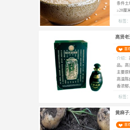
条件土
≥28厘
标签
高贤老
喜
介绍：
品。高
主要原
高温陈
香浓郁，
标签
黄麻子
喜