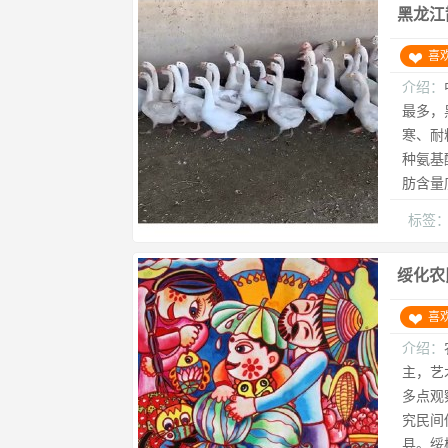
黑龙江
喜
介绍：
最多，
寒、耐
种氨基
肪含量
标签
绥化农
喜
介绍：
主，艺
多点观
究民间
县。绥