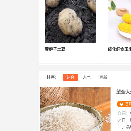
黄麻子土豆
绥化鲜食玉
排序：
综合
人气
最新
望奎大
喜
介绍：
04日
一、品