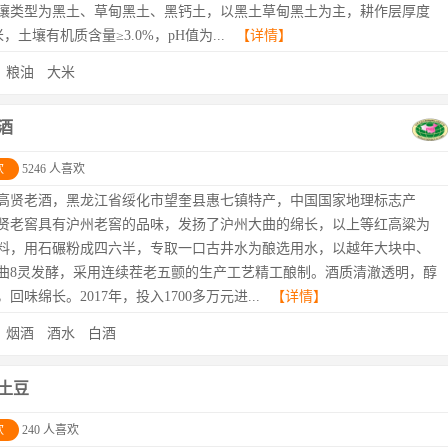
壤类型为黑土、草甸黑土、黑钙土，以黑土草甸黑土为主，耕作层厚度
米，土壤有机质含量≥3.0%，pH值为...
【详情】
：
粮油
大米
酒
欢
5246 人喜欢
高贤老酒，黑龙江省绥化市望奎县惠七镇特产，中国国家地理标志产
贤老窖具有沪州老窖的品味，发扬了沪州大曲的绵长，以上等红高粱为
料，用石碾粉成四六半，专取一口古井水为酿选用水，以越年大块中、
曲8灵发酵，采用连续茬老五颤的生产工艺精工酿制。酒质清澈透明，醇
回味绵长。2017年，投入1700多万元进...
【详情】
：
烟酒
酒水
白酒
土豆
欢
240 人喜欢