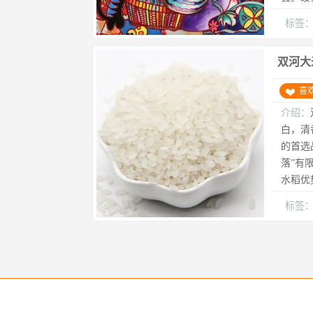
标签
双河大
喜
介绍：
白，清
的首选
落”有
水稻优
标签