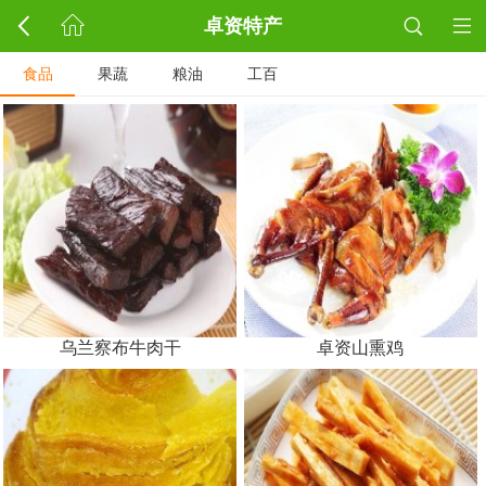
卓资特产
食品
果蔬
粮油
工百
乌兰察布牛肉干
卓资山熏鸡