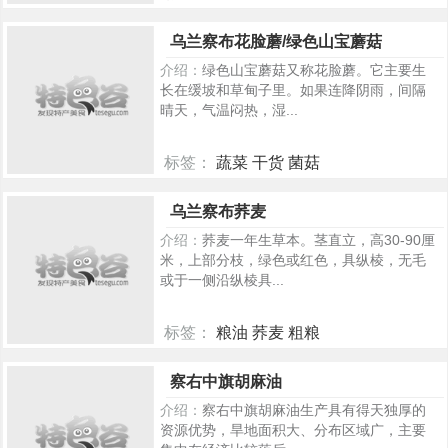
389
乌兰察布花脸蘑/绿色山宝蘑菇
介绍：
绿色山宝蘑菇又称花脸蘑。它主要生
长在缓坡和草甸子里。如果连降阴雨，间隔
晴天，气温闷热，湿...
标签：
蔬菜 干货 菌菇
259
乌兰察布荞麦
介绍：
荞麦一年生草本。茎直立，高30-90厘
米，上部分枝，绿色或红色，具纵棱，无毛
或于一侧沿纵棱具...
标签：
粮油 荞麦 粗粮
236
察右中旗胡麻油
介绍：
察右中旗胡麻油生产具有得天独厚的
资源优势，旱地面积大、分布区域广，主要