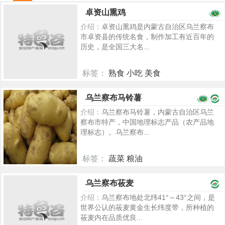
卓资山熏鸡
介绍：
卓资山熏鸡是内蒙古自治区乌兰察布
市卓资县的传统名食，制作加工有近百年的
历史，是全国三大名...
标签：
熟食 小吃 美食
905
乌兰察布马铃薯
介绍：
乌兰察布马铃薯，内蒙古自治区乌兰
察布市特产，中国地理标志产品（农产品地
理标志）。乌兰察布...
标签：
蔬菜 粮油
2526
乌兰察布莜麦
介绍：
乌兰察布地处北纬41°～43°之间，是
世界公认的莜麦黄金生长纬度带，所种植的
莜麦内在品质优良...