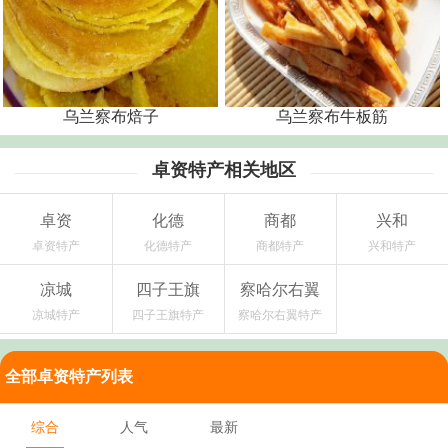
乌兰察布焙子
乌兰察布牛板筋
卓资特产相关地区
卓资
化德
商都
兴和
卓资特产
化德特产
商都特产
兴和特产
凉城
四子王旗
察哈尔右翼
凉城特产
四子王旗特产
察哈尔右翼特产
全部卓资特产列表
综合
人气
最新