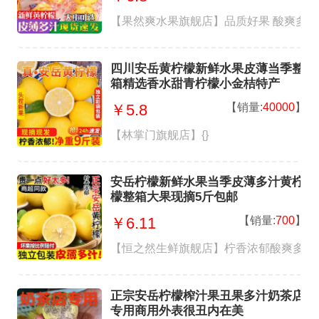
【果然爽水果旗舰店】品质好果 酸爽多汁
四川安岳黄柠檬新鲜水果皮薄当季整
箱精选香水甜青柠檬小金桔特产
【销量:
40000
】
￥5.8
【林掌门旗舰店】{}
安岳柠檬新鲜水果当季皮薄多汁黄柠
檬整箱大果现摘5斤包邮
【销量:
700
】
￥6.11
【恒之然生鲜旗舰店】柠香浓郁酸爽多汁
正宗安岳柠檬榨汁果丑果多汁奶茶店
专用商用外表很丑内在美