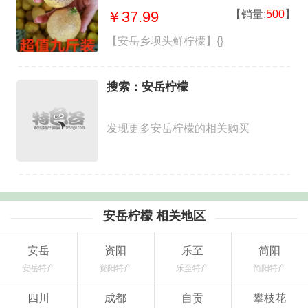
【销量:
500
】
￥37.99
【安岳乡坝头鲜柠檬】{}
搜索：安岳柠檬
发现更多安岳柠檬的相关购买
安岳柠檬 相关地区
安岳
资阳
乐至
简阳
安岳特产
资阳特产
乐至特产
简阳特产
四川
成都
自贡
攀枝花