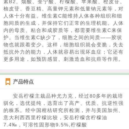
素B2、烟酸、奎宁酸、柠檬酸、苹果酸、橙皮苷、
柚皮苷、香豆精、高量钾元素和低量钠元素等，对
人体十分有益。维生素C能维持人体各种组织和细
胞间质的生成，并保持它们正常的生理机能。人体
内的母质、粘合和成胶质等，都需要维生素C来保
护。当维生素C缺少了，细胞之间的间质——胶状
物也就跟着变少。这样，细胞组织就会变脆，失去
抵抗外力的能力，人体就容易出现坏血症；它还有
更多用途，如预防感冒、刺激造血和抗癌等作用。
产品特点
安岳柠檬主栽品种尤力克，经过80多年的栽培
驯化，选优提纯，选育出了高产、优质、抗逆性强
的株系。经中国柑桔研究所检测，并与美国加州、
意大利西西里柠檬比较，安岳柠檬含柠檬油
7.4‰，可溶性固形物9.5%,柠檬酸