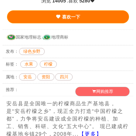
浏览
14005
.喜欢
5280
喜欢一下
国家地理标志
地理商标
发布：
绿色乡野
标签：
水果
柠檬
属地：
安岳
资阳
四川
推荐：
网购推荐
安岳县是全国唯一的柠檬商品生产基地县，
是“安岳柠檬之乡”，现正全力打造“中国柠檬之
都”，力争将安岳建设成全国柠檬的种植、加
工、销售、科研、文化“五大中心”。 现已建成柠
檬基地乡镇29个，2008年...
【更多】