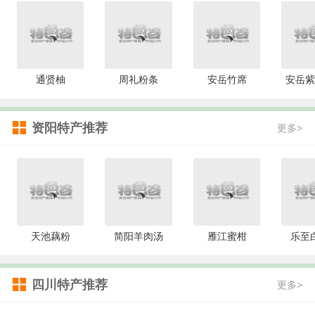
通贤柚
周礼粉条
安岳竹席
安岳紫
资阳特产推荐
更多>
天池藕粉
简阳羊肉汤
雁江蜜柑
乐至
四川特产推荐
更多>