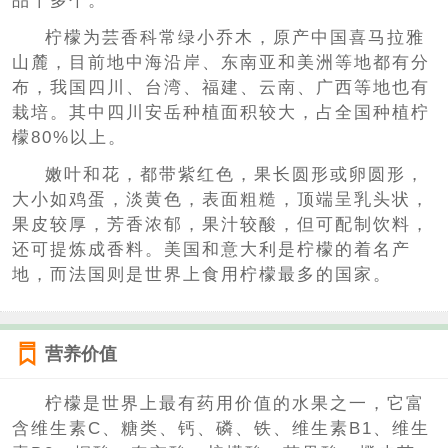
品十多个。
柠檬为芸香科常绿小乔木，原产中国喜马拉雅
山麓，目前地中海沿岸、东南亚和美洲等地都有分
布，我国四川、台湾、福建、云南、广西等地也有
栽培。其中四川安岳种植面积较大，占全国种植柠
檬80%以上。
嫩叶和花，都带紫红色，果长圆形或卵圆形，
大小如鸡蛋，淡黄色，表面粗糙，顶端呈乳头状，
果皮较厚，芳香浓郁，果汁较酸，但可配制饮料，
还可提炼成香料。美国和意大利是柠檬的着名产
地，而法国则是世界上食用柠檬最多的国家。
营养价值
柠檬是世界上最有药用价值的水果之一，它富
含维生素C、糖类、钙、磷、铁、维生素B1、维生