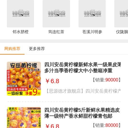
邻水脐橙
筠连红茶
苍溪川明参
仪陇胭
网购推荐
更多推荐
四川安岳黄柠檬新鲜水果一级果皮薄
多汁当季香柠檬大中小整箱净重
【销量:
90000
】
￥6.8
【思源德才旗舰店】四川安岳黄柠檬产地
四川安岳黄柠檬5斤新鲜水果精选皮
薄一级特产香水鲜甜柠檬青包邮
【销量:
80000
】
￥6.8