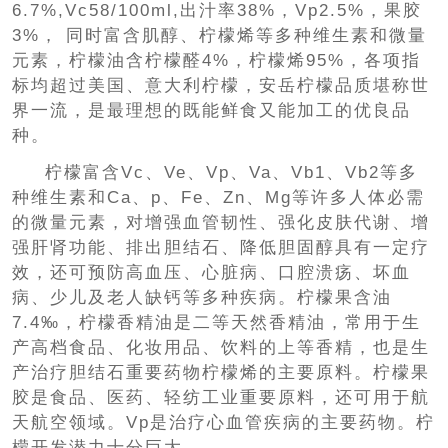
6.7%,Vc58/100ml,出汁率38%，Vp2.5%，果胶
3%， 同时富含肌醇、柠檬烯等多种维生素和微量
元素，柠檬油含柠檬醛4%，柠檬烯95%，各项指
标均超过美国、意大利柠檬，安岳柠檬品质堪称世
界一流，是最理想的既能鲜食又能加工的优良品
种。
柠檬富含Vc、Ve、Vp、Va、Vb1、Vb2等多
种维生素和Ca、p、Fe、Zn、Mg等许多人体必需
的微量元素，对增强血管韧性、强化皮肤代谢、增
强肝肾功能、排出胆结石、降低胆固醇具有一定疗
效，还可预防高血压、心脏病、口腔溃疡、坏血
病、少儿及老人缺钙等多种疾病。柠檬果含油
7.4‰，柠檬香精油是二等天然香精油，常用于生
产高档食品、化妆用品、饮料的上等香精，也是生
产治疗胆结石重要药物柠檬烯的主要原料。柠檬果
胶是食品、医药、轻纺工业重要原料，还可用于航
天航空领域。Vp是治疗心血管疾病的主要药物。柠
檬开发潜力十分巨大。