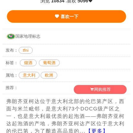
浏览
10834
.喜欢
5096
喜欢一下
国家地理标志
发布：
tfni
标签：
烟酒
葡萄酒
属地：
意大利
欧洲
推荐：
网购推荐
弗朗齐亚柯达位于意大利北部的伦巴第产区，西
面与米兰毗邻，是意大利73个DOCG级产区之
一，也是意大利最优质的起泡酒——弗朗齐亚柯
达起泡酒的产地，弗朗齐亚柯达产区位于意大利
的伦巴第，为了酿造高品质的...
【更多】