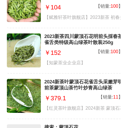
【销量:
100
】
￥104
【赋雅轩茶叶旗舰店】2023新茶 初春头
2023新茶四川蒙顶石花明前头採春茶
雀舌类特级高山绿茶叶散装250g
【销量:
100
】
￥152
【知蒙茶业企业店】
2024新茶叶蒙顶石花雀舌头采嫩芽明
前茶蒙顶山茶竹叶炒青高山绿茶
【销量:
11
】
￥379.1
【红灵茶叶旗舰店】2024新茶 蒙顶石花 
搜索：蒙顶石花