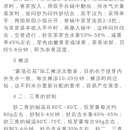
求时，将芽投入，用双手在锅中翻动，待水气大量
蒸发时，改闷炒为闷抖炒结合，其手法为：采用单
手，拇指和四小指分开，将锅中茶芽连抓2-3把，
当茶芽基本抓入手中时，再撒入锅中，这样闷抖结
合，交替进行，炒至茶芽含水量53%-58%，减重
率45%左右，芽色由嫩黄变成绿黄，茶香浓郁，历
经5-6分钟，即为杀青适度。
3 摊凉
“蒙顶石花”加工摊凉次数多，目的在于使芽内
外失水一致。每次摊凉10-20分钟，摊凉时间过
短，达不到水分重新分配的要求，容易产生黄变。
4 二、三青的炒制
炒二青的锅温在90℃~80℃，投芽量每次约
60g左右，炒制3-4分钟，炒后含水量40%-45%；
炒三青的锅温80℃-70℃，投芽量每次90g左右，
炒制3-4分钟，炒后含水量30%左右，炒二、三青