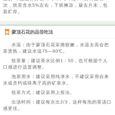
次，烘至含水5%左右，下烘摊凉，簸去片末，包
装贮存。
蒙顶石花的品尝吃法
水温：由于蒙顶石花采摘较嫩，水温太高会把
茶烫熟，建议水温75—80℃。
投茶量：建议茶水比例1：50，也可根据个人
口感进行适度调整。
泡茶用水：建议采用纯净水，不建议采用自来
水或含钙或镁离子高的矿泉水。
投茶方式：建议采用上投法。
出汤时间：建议每次出2/3，这样每泡的茶汤口
感更佳。