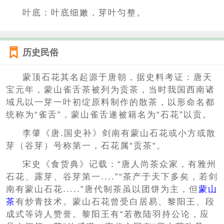
叶底：叶底细嫩，芽叶匀整。
历史民俗
蒙顶石花其名起源于唐朝，据史料考证：唐天
宝元年，蒙山雀舌茶被列为贡茶，当时我国西南诸
域凡以一芽一叶初绽原料制作的散茶，以形命名都
统称为“雀舌”，蒙山雀舌遂被籍名为“石花”以贡。
李肇《唐.国史补》剑南有蒙山石花或小方或散
芽（谷芽）号称第一，石花属“贡茶“。
宋史《食货典》记载：“唐人尚茶众家，有雅州
石花、露芽、谷芽第一....”“茶产于天下多矣，若剑
南有蒙山石花.....”唐代制茶虽以团饼为主，但
蒙山
茶
有炒青技术。蒙山石花曾受白居易、黎阳王、段
成式等诗人赞誉。黎阳王有“若教陆羽持公论，应