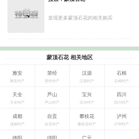
发现更多蒙顶石花的相关购买
蒙顶石花 相关地区
雅安
荥经
汉源
石棉
雅安特产
荥经特产
汉源特产
石棉特产
天全
芦山
宝兴
四川
天全特产
芦山特产
宝兴特产
四川特产
成都
自贡
攀枝花
泸州
成都特产
自贡特产
攀枝花特产
泸州特产
德阳
绵阳
广元