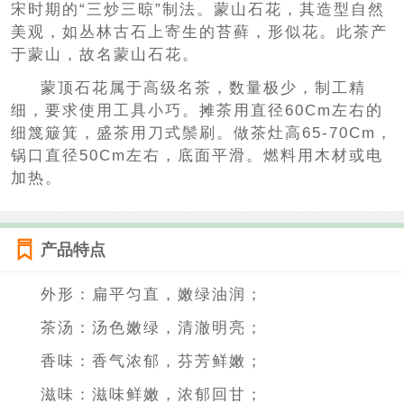
宋时期的“三炒三晾”制法。蒙山石花，其造型自然
美观，如丛林古石上寄生的苔藓，形似花。此茶产
于蒙山，故名蒙山石花。
蒙顶石花属于高级名茶，数量极少，制工精
细，要求使用工具小巧。摊茶用直径60Cm左右的
细篾簸箕，盛茶用刀式鬃刷。做茶灶高65-70Cm，
锅口直径50Cm左右，底面平滑。燃料用木材或电
加热。
产品特点
外形：扁平匀直，嫩绿油润；
茶汤：汤色嫩绿，清澈明亮；
香味：香气浓郁，芬芳鲜嫩；
滋味：滋味鲜嫩，浓郁回甘；