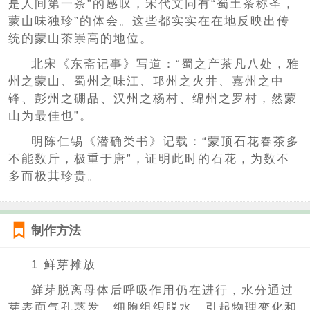
是人间第一茶”的感叹，宋代文同有“蜀土茶称圣，
蒙山味独珍”的体会。这些都实实在在地反映出传
统的蒙山茶崇高的地位。
北宋《东斋记事》写道：“蜀之产茶凡八处，雅
州之蒙山、蜀州之味江、邛州之火井、嘉州之中
锋、彭州之硼品、汉州之杨村、绵州之罗村，然蒙
山为最佳也”。
明陈仁锡《潜确类书》记载：“蒙顶石花春茶多
不能数斤，极重于唐”，证明此时的石花，为数不
多而极其珍贵。
制作方法
1 鲜芽摊放
鲜芽脱离母体后呼吸作用仍在进行，水分通过
芽表面气孔蒸发，细胞组织脱水，引起物理变化和