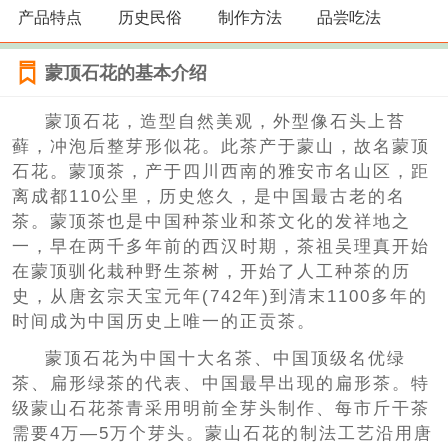
产品特点
历史民俗
制作方法
品尝吃法
蒙顶石花的基本介绍
蒙顶石花，造型自然美观，外型像石头上苔
藓，冲泡后整芽形似花。此茶产于蒙山，故名蒙顶
石花。蒙顶茶，产于四川西南的雅安市名山区，距
离成都110公里，历史悠久，是中国最古老的名
茶。蒙顶茶也是中国种茶业和茶文化的发祥地之
一，早在两千多年前的西汉时期，茶祖吴理真开始
在蒙顶驯化栽种野生茶树，开始了人工种茶的历
史，从唐玄宗天宝元年(742年)到清末1100多年的
时间成为中国历史上唯一的正贡茶。
蒙顶石花为中国十大名茶、中国顶级名优绿
茶、扁形绿茶的代表、中国最早出现的扁形茶。特
级蒙山石花茶青采用明前全芽头制作、每市斤干茶
需要4万—5万个芽头。蒙山石花的制法工艺沿用唐