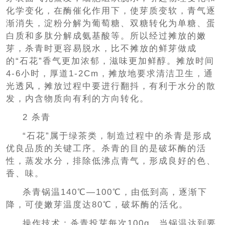
化学变化，在酶催化作用下，使芽质变软，青气逐
渐消失，淀粉分解为葡萄糖、双糖转化为单糖、蛋
白质和多肽分解成氨基酸等。所以经过摊放的嫩
芽，杀青时更容易脱水，比不摊放的鲜芽做成
的“石花”香气更加浓郁，滋味更加鲜醇。摊放时间
4-6小时，厚道1-2Cm，摊放地要求清洁卫生，通
光透风，摊放过程中要进行翻抖，有利于水分的散
发，内含物质向有利的方向转化。
2 杀青
“石花”属于绿茶类，制造过程中的杀青是形成
优良品质的关键工序。杀青的目的是破坏酶的活
性，蒸发水分，排除低沸点青气，形成良好的色、
香、味。
杀青锅温140℃—100℃，由低到高，逐渐下
降，可使嫩芽温度达80℃，破坏酶的活化。
操作技术：杀青投芽每次100g，当锅温达到要