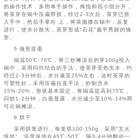
的操作技术，多用单手操作，拇指和四小指分开，
将茶芽在锅中压扁带抓，经过2-3次后，茶芽已抓
入手中，然后手掌向 上，将茶抛撒在锅中，反复
进行，使水分散失，茶芽形成“石花”扁平秀丽的雏
形。
5 做形提毫
锅温50℃-70℃，将三炒摊凉后的芽100g投入
锅中，采用闷抖结合的手法，使茶芽受热失水，约
经过2-3分钟后，水分减至25%左右，这时茶芽的
可塑性好，采用压扁拉直手法，炒制含水
15%-20%，形状基本固定，将锅温提高到70℃，
闷炒1-2分钟，白毫显露，水分减少至10%-14%即
可出锅摊凉。
6 烘干
采用烘笼进行，每笼烘100-150g，采用“文火
慢烘”，温度保持在45℃-50℃，隔3-4分钟翻动一