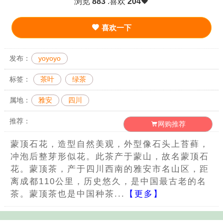
浏览
883
.喜欢
204
喜欢一下
发布：
yoyoyo
标签：
茶叶
绿茶
属地：
雅安
四川
推荐：
网购推荐
蒙顶石花，造型自然美观，外型像石头上苔藓，
冲泡后整芽形似花。此茶产于蒙山，故名蒙顶石
花。蒙顶茶，产于四川西南的雅安市名山区，距
离成都110公里，历史悠久，是中国最古老的名
茶。蒙顶茶也是中国种茶...
【更多】