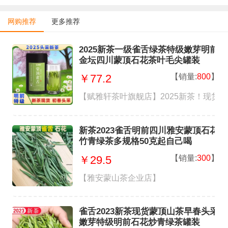
网购推荐
更多推荐
2025新茶一级雀舌绿茶特级嫩芽明前
金坛四川蒙顶石花茶叶毛尖罐装
【销量:
800
】
￥77.2
【赋雅轩茶叶旗舰店】2025新茶！现货 
新茶2023雀舌明前四川雅安蒙顶石花
竹青绿茶多规格50克起自己喝
【销量:
300
】
￥29.5
【雅安蒙山茶企业店】
雀舌2023新茶现货蒙顶山茶早春头采
嫩芽特级明前石花炒青绿茶罐装