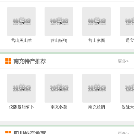
营山黑山羊
营山板鸭
营山凉面
通宝
南充特产推荐
更多>
仪陇胭脂萝卜
南充冬菜
南充丝绸
仪陇大
四川特产推荐
更多>