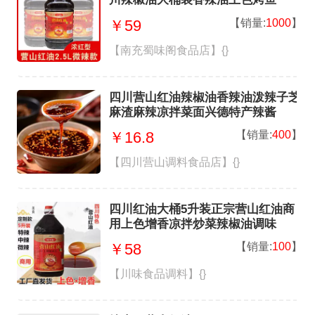
【销量:
1000
】
￥59
【南充蜀味阁食品店】{}
四川营山红油辣椒油香辣油泼辣子芝
麻渣麻辣凉拌菜面兴德特产辣酱
【销量:
400
】
￥16.8
【四川营山调料食品店】{}
四川红油大桶5升装正宗营山红油商
用上色增香凉拌炒菜辣椒油调味
【销量:
100
】
￥58
【川味食品调料】{}