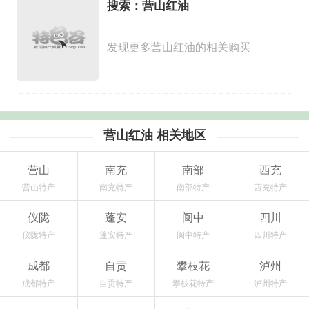
搜索：营山红油
发现更多营山红油的相关购买
营山红油 相关地区
营山
南充
南部
西充
营山特产
南充特产
南部特产
西充特产
仪陇
蓬安
阆中
四川
仪陇特产
蓬安特产
阆中特产
四川特产
成都
自贡
攀枝花
泸州
成都特产
自贡特产
攀枝花特产
泸州特产