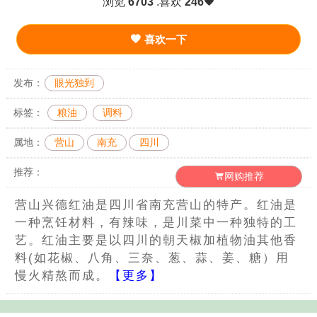
浏览
6703
.喜欢
246
喜欢一下
发布：
眼光独到
标签：
粮油
调料
属地：
营山
南充
四川
推荐：
网购推荐
营山兴德红油是四川省南充营山的特产。红油是
一种烹饪材料，有辣味，是川菜中一种独特的工
艺。红油主要是以四川的朝天椒加植物油其他香
料(如花椒、八角、三奈、葱、蒜、姜、糖）用
慢火精熬而成。
【更多】