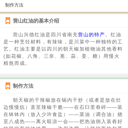
制作方法
营山红油的基本介绍
营山兴德红油是四川省南充
营山的特产
。红油
是一种烹饪材料，有辣味，是川菜中一种独特的工
艺。红油主要是以四川的朝天椒加植物油其他香料
(如花椒、八角、三奈、葱、蒜、姜、糖）用慢火
精熬而成。
制作方法
朝天椒的干辣椒放在锅内干炒（或者是放在灶
边慢慢炕）直至辣椒干脆——在石臼里舂碎——装
在钵钵内（放入少许食盐）——菜油（调合油）烧
至八成热——离火晾凉一会——把热油倒入装舂好