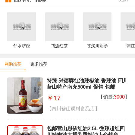
邻水脐橙
筠连红茶
苍溪川明参
蒲江
网购推荐
更多推荐
特辣 兴德牌红油辣椒油 香辣油 四川
营山特产南充500ml 促销 包邮
【销量:
3000
】
￥17
【四川营山调料食品店】
包邮营山思依红油2.5L 微辣超红四
川辣椒油大桶装香辣油上色烤鱼