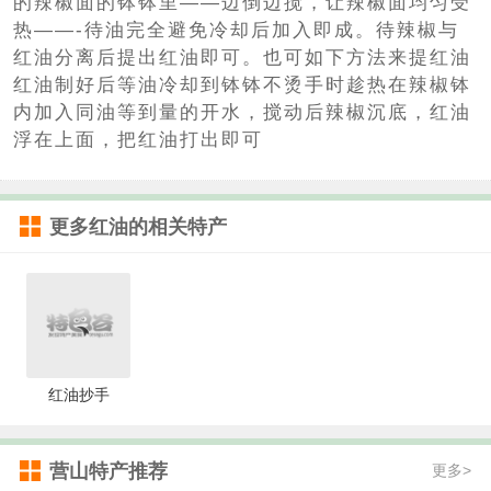
的辣椒面的钵钵里——边倒边搅，让辣椒面均匀受
热——-待油完全避免冷却后加入即成。待辣椒与
红油分离后提出红油即可。也可如下方法来提红油
红油制好后等油冷却到钵钵不烫手时趁热在辣椒钵
内加入同油等到量的开水，搅动后辣椒沉底，红油
浮在上面，把红油打出即可
更多
红油
的相关特产
红油抄手
营山特产推荐
更多>