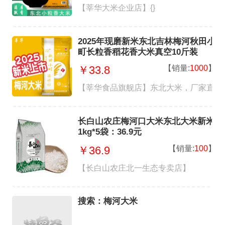
【莘华大米企业店】{}
2025年现磨新米东北吉林梅河秋田小
町长粒香稻花香大米真空10斤装
【销量:
1000
】
￥33.8
【莘华食品旗舰店】东北大米，厂家直销
长白山农庄梅河口大米东北大米新米
1kg*5袋：36.9元
【销量:
100
】
￥36.9
【长白山农庄北一生态专卖店】
搜索：梅河大米