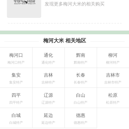
发现更多梅河大米的相关购买
梅河大米 相关地区
梅河口
通化
辉南
柳河
梅河口特产
通化特产
辉南特产
柳河特产
集安
吉林
长春
吉林市
集安特产
吉林特产
长春特产
吉林市特产
四平
辽源
白山
松原
四平特产
辽源特产
白山特产
松原特产
白城
延边
德惠
白城特产
延边特产
德惠特产