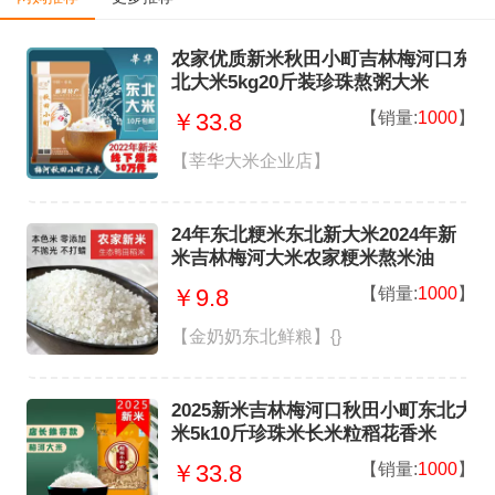
农家优质新米秋田小町吉林梅河口东
北大米5kg20斤装珍珠熬粥大米
【销量:
1000
】
￥33.8
【莘华大米企业店】
24年东北粳米东北新大米2024年新
米吉林梅河大米农家粳米熬米油
【销量:
1000
】
￥9.8
【金奶奶东北鲜粮】{}
2025新米吉林梅河口秋田小町东北大
米5k10斤珍珠米长米粒稻花香米
【销量:
1000
】
￥33.8