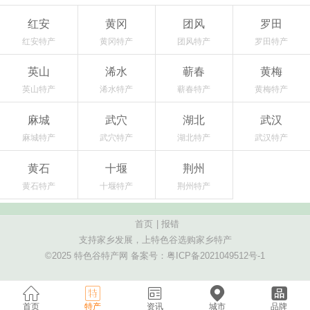
红安
黄冈
团风
罗田
红安特产
黄冈特产
团风特产
罗田特产
英山
浠水
蕲春
黄梅
英山特产
浠水特产
蕲春特产
黄梅特产
麻城
武穴
湖北
武汉
麻城特产
武穴特产
湖北特产
武汉特产
黄石
十堰
荆州
黄石特产
十堰特产
荆州特产
首页
|
报错
支持家乡发展，上特色谷选购家乡特产
©2025 特色谷特产网 备案号：
粤ICP备2021049512号-1
首页
特产
资讯
城市
品牌