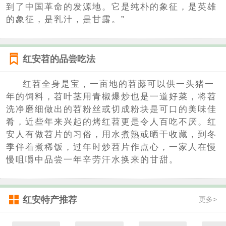
到了中国革命的发源地。它是纯朴的象征，是英雄
的象征，是乳汁，是甘露。”
红安苕的品尝吃法
红苕全身是宝，一亩地的苕藤可以供一头猪一
年的饲料，苕叶茎用青椒爆炒也是一道好菜，将苕
洗净磨细做出的苕粉丝或切成粉块是可口的美味佳
肴，近些年来兴起的烤红苕更是令人百吃不厌。红
安人有做苕片的习俗，用水煮熟或晒干收藏，到冬
季伴着煮稀饭，过年时炒苕片作点心，一家人在慢
慢咀嚼中品尝一年辛劳汗水换来的甘甜。
红安特产推荐
更多>