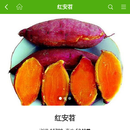
红安苕
红安苕