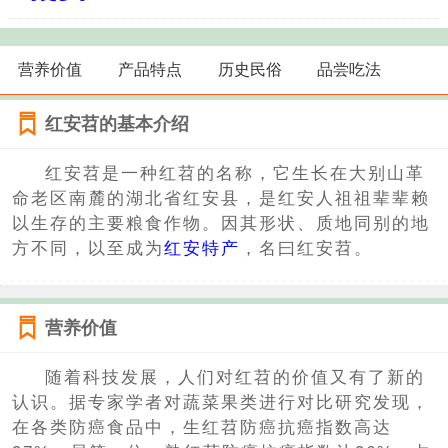
营养价值
产品特点
历史民俗
品尝吃法
红安苕的基本介绍
红安苕是一种红苕的名称，它生长在大别山革
命老区南麓的湖北省红安县，是红安人祖祖辈辈赖
以生存的主要粮食作物。因其形状、质地同别的地
方不同，以至成为
红安特产
，名曰红安苕。
营养价值
随着科技发展，人们对红苕的价值又有了新的
认识。据专家学者对蔬菜果类进行对比研究发现，
在各类防癌食品中，生红苕防癌抗癌指数高达