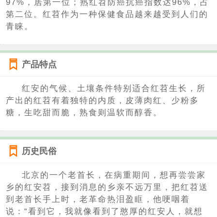
97%，居第一位；熟红苕防癌抗癌指数达96%，占
第二位。红苕作为一种保健食品越来越受到人们的
青睐。
产品特点
红安的气候、土壤条件特别适合红苕生长，所
产出的红苕有着独特的内质，皮薄肉红、少粉多
糖，生吃甜而脆，熟食则温软而醇香。
历史民俗
北京的一个老首长，在病重期间，想再尝尝家
乡的红安苕，接到消息的乡亲不远万里，把红苕送
到老首长手上时，老革命热泪盈眶，他哽咽着
说：“看到它，我就像看到了憨厚的红安人，就想