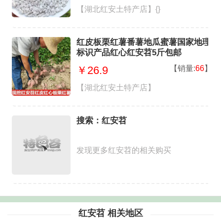
【湖北红安土特产店】{}
红皮板栗红薯番薯地瓜蜜薯国家地理
标识产品红心红安苕5斤包邮
【销量:
66
】
￥26.9
【湖北红安土特产店】
搜索：红安苕
发现更多红安苕的相关购买
红安苕 相关地区