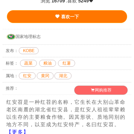
浏览
16709
.喜欢
5249
喜欢一下
国家地理标志
发布：
KOBE
标签：
蔬菜
粮油
红薯
属地：
红安
黄冈
湖北
推荐：
网购推荐
红安苕是一种红苕的名称，它生长在大别山革命
老区南麓的湖北省红安县，是红安人祖祖辈辈赖
以生存的主要粮食作物。因其形状、质地同别的
地方不同，以至成为红安特产，名曰红安苕。
【更多】