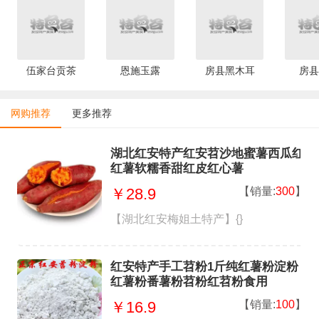
伍家台贡茶
恩施玉露
房县黑木耳
房县
网购推荐
更多推荐
湖北红安特产红安苕沙地蜜薯西瓜红
红薯软糯香甜红皮红心薯
【销量:
300
】
￥28.9
【湖北红安梅姐土特产】{}
红安特产手工苕粉1斤纯红薯粉淀粉
红薯粉番薯粉苕粉红苕粉食用
【销量:
100
】
￥16.9