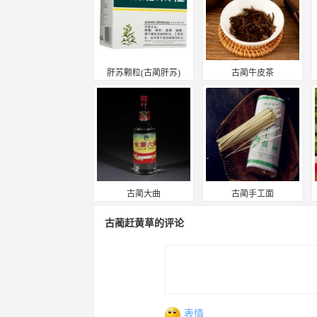
肝苏颗粒(古蔺肝苏)
古蔺牛皮茶
古蔺大曲
古蔺手工面
古蔺赶黄草的评论
表情