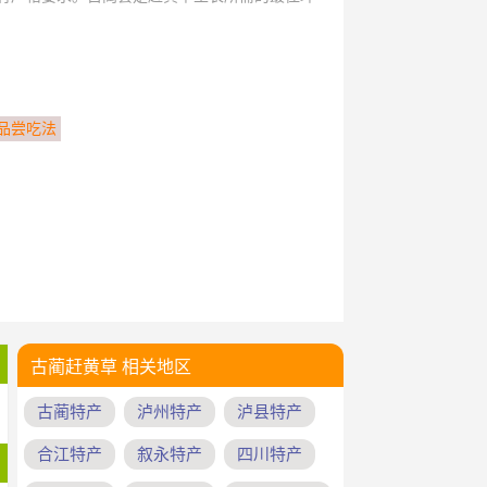
品尝吃法
古蔺赶黄草 相关地区
古蔺特产
泸州特产
泸县特产
合江特产
叙永特产
四川特产