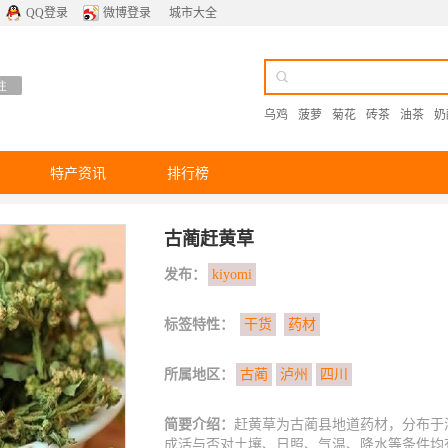
QQ登录
微博登录
城市大全
乌鸡
菠萝
菊花
砖茶
油茶
奶
特产资讯
排行榜
古蔺赶黄草
发布：
kiyomi
标签特性：
干货
药材
所属地区：
古蔺
泸州
四川
简要介绍：
赶黄草为古蔺县地道药材，分布于海
成活与否对土壤、日照、气温、降水等条件均