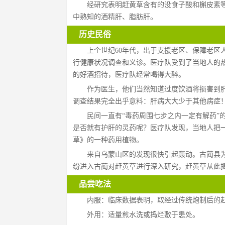
经研究表明赶黄草含有的没食子酸和槲皮素
中熟知的酒精肝、脂肪肝。
历史民俗
上个世纪60年代，出于支援老区、保障老区
行健康状况调查和义诊。医疗队受到了当地人的
的好酒招待，医疗队经常喝得大醉。
作为医生，他们当然知道过度饮酒将损害到
调查结果完全出乎意料：肝病大大少于其他病症
民间一直有“毒药周围七步之内一定有解药”
是否就有护肝的灵药呢？医疗队发现，当地人把
草》的一种药用植物。
来自乌蒙山区的发现很快引起轰动。古蔺县
纷进入古蔺对赶黄草进行深入研究，赶黄草从此
品尝吃法
内服：临床数据表明，取经过传统炮制后的赶黄
外用：适量煎水洗或捣烂敷于患处。