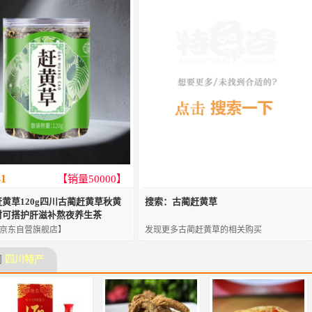
41
【销量50000】
黄草120g四川古蔺赶黄草秋黄
搜索：古蔺赶黄草
材可搭护肝滋补熬夜养生茶
京东自营旗舰店】
发现更多古蔺赶黄草的相关购买
门
四川特产