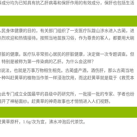
等成分均为已知具有抗乙肝病毒和保肝作用的有效成分，保肝也包括生活
人民身体健康的目的，有关部门组织了一支医疗队跋山涉水进入古蔺，进
热烈欢迎和热情接待。按照当地苗族习俗，作为尊贵的客人，都要用大碗
肝脏的健康。医疗队非常担心居民的肝脏健康，决定做一次专题调查。但
！特别是被称为第一传染病的乙肝。为什么会这样？
的说法，也就是万事万物相生相克。古蔺盛产酒，酒伤肝，那么古蔺当地
一种叫赶黄草的植物当作茶一样浸泡饮用，而这赶黄草就是载于《救荒本
为此专门成立全国最早的县级中药研究所，一批接一批的专家、学者也纷
揭开了神秘面纱。赶黄草的神奇故事也才悄悄进入人们视野。
草原杆，1.6g/次为宜，沸水冲泡后代茶饮。