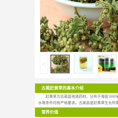
<
古蔺赶黄草的基本介绍
赶黄草为古蔺县地道药材，分布于海拔100
水等条件均有严格要求。古蔺县是赶黄草生长所
营养价值