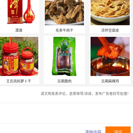
潭酒
毛条牛肉干
凉拌豆腐皮
王氏凤妈萝卜干
古蔺腊肉
古蔺麻辣鸡
请文明发表评论，恶意辱骂/诽谤，发布广告者封号处理！
清除内容