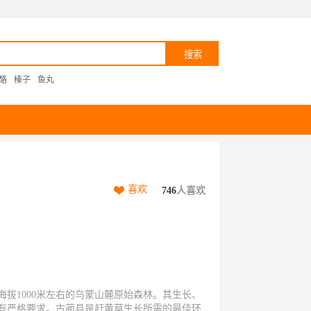
酪
榛子
鱼丸
喜欢
746
人喜欢
拔1000米左右的乌蒙山麓原始森林。其生长、
有严格要求。古蔺县是赶黄草生长所需的最佳环