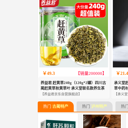
￥49.3
￥21.
【销量200000】
养益君 赶黄草240g（120g*2罐）四川古
承义堂赶
蔺赶黄草秋黄草叶 承义堂联名款养生茶
草中药
【养益君京东自营旗舰店】
【承义堂
热门
古蔺特产
热门
泸州特产
热