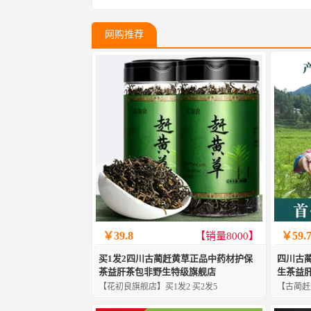
网购推荐
￥39.8
￥59.
【销量8000】
买1发2四川古蔺赶黄草正品中药材护保
四川古
茶益肝茶包非野生特级旗舰店
生茶益
【花初良旗舰店】买1发2 买2发5
【古蔺赶