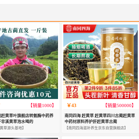
7
￥43
【销量1000】
【销量500000】
蔺赶黄草叶旗舰店转氨酶中药养
南同四海 赶黄草 赶黄草四川古蔺赶黄草
肝非溪黄草泡水喝的
中药材原料养护肝赶黄草古蔺
黄草源头基地】
【南同四海滋补养生京东自营旗舰店】