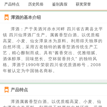
产品特点
历史民俗
鉴别真假
获奖荣誉
潭酒的基本介绍
潭酒：产于美酒河赤水河畔 四川省古蔺县太平
镇 四川仙潭酒厂生产。属酱香型白酒。以优质糯
高粱、小麦、仙女潭泉水为原料。利用得天独厚的
自然环境，采用古老独特的酱香型酒传统生产工
艺，精心酿制而成。具有“酱香突出、优雅细腻、
酒体醇厚、回味悠长、空杯留香持久” 的独特风
格。潭酒于1990年荣获四川省优质酒称号，2008
年被认定为中国驰名商标。
产品特点
潭酒属酱香型白酒。以优质糯高粱、小麦、仙