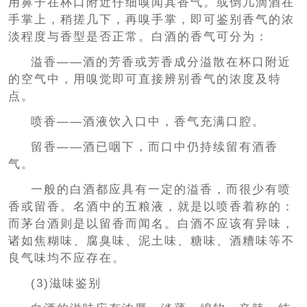
用鼻子在杯口附近仔细嗅闻其香气。或倒几滴酒在
手掌上，稍搓几下，再嗅手掌，即可鉴别香气的浓
淡程度与香型是否正常。白酒的香气可分为：
溢香——酒的芳香或芳香成分溢散在杯口附近
的空气中，用嗅觉即可直接辨别香气的浓度及特
点。
喷香——酒液饮入口中，香气充满口腔。
留香——酒已咽下，而口中仍持续留有酒香
气。
一般的白酒都应具有一定的溢香，而很少有喷
香或留香。名酒中的五粮液，就是以喷香着称的：
而茅台酒则是以留香而闻名。白酒不应该有异味，
诸如焦糊味、腐臭味、泥土味、糖味、酒糟味等不
良气味均不应存在。
(3)滋味鉴别