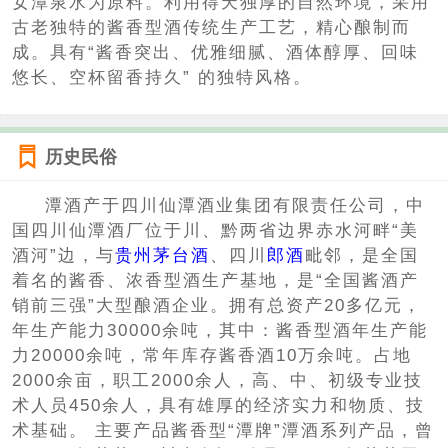
女潭泉水为原料。利用得天独厚的自然环境，采用
古老独特的酱香型酒传统生产工艺，精心酿制而
成。具有“酱香突出、优雅细腻、酒体醇厚、回味
悠长、空杯留香持久” 的独特风格。
历史民俗
潭酒产于四川仙潭酒业集团有限责任公司，中
国四川仙潭酒厂位于川、黔两省边界赤水河畔“美
酒河”边，与
贵州茅台酒
、四川
郎酒
毗邻，是全国
着名的酱香、浓香型酒生产基地，是“全国酱酒产
销前三强”大型酿酒企业。拥有总资产20多亿元，
年生产能力30000余吨，其中：酱香型酒年生产能
力20000余吨，常年库存酱香酒10万余吨。占地
2000余亩，职工2000余人，高、中、初级专业技
术人员450余人，具有雄厚的经济实力和物质、技
术基础。 主要产品酱香型“潭牌”潭酒系列产品，曾