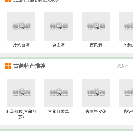
凌塔白酒
尖庄酒
西凤酒
老龙
古蔺特产推荐
更多>
肝苏颗粒(古蔺肝
古蔺赶黄草
古蔺牛皮茶
毛条
苏)