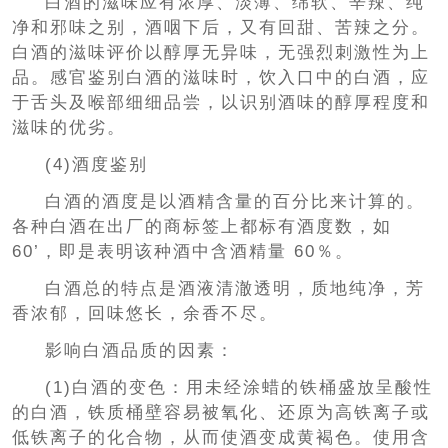
白酒的滋味应有浓厚、淡薄、绵软、辛辣、纯
净和邪味之别，酒咽下后，又有回甜、苦辣之分。
白酒的滋味评价以醇厚无异味，无强烈刺激性为上
品。感官鉴别白酒的滋味时，饮入口中的白酒，应
于舌头及喉部细细品尝，以识别酒味的醇厚程度和
滋味的优劣。
(4)酒度鉴别
白酒的酒度是以酒精含量的百分比来计算的。
各种白酒在出厂的商标签上都标有酒度数，如
60’，即是表明该种酒中含酒精量 60％。
白酒总的特点是酒液清澈透明，质地纯净，芳
香浓郁，回味悠长，余香不尽。
影响白酒品质的因素：
(1)白酒的变色：用未经涂蜡的铁桶盛放呈酸性
的白酒，铁质桶壁容易被氧化、还原为高铁离子或
低铁离子的化合物，从而使酒变成黄褐色。使用含