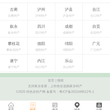
古蔺
泸州
泸县
合江
古蔺特产
泸州特产
泸县特产
合江特产
叙永
四川
成都
自贡
叙永特产
四川特产
成都特产
自贡特产
攀枝花
德阳
绵阳
广元
攀枝花特产
德阳特产
绵阳特产
广元特产
遂宁
内江
乐山
遂宁特产
内江特产
乐山特产
首页
|
报错
支持家乡发展，上特色谷选购家乡特产
©2025 特色谷特产网 备案号：
粤ICP备2021049512号-1
首页
特产
资讯
城市
品牌