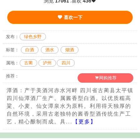
浏览
17061
.喜欢
436
喜欢一下
发布：
绿色乡野
标签：
白酒
酒水
烟酒
属地：
古蔺
泸州
四川
推荐：
网购推荐
潭酒：产于美酒河赤水河畔 四川省古蔺县太平镇
四川仙潭酒厂生产。属酱香型白酒。以优质糯高
粱、小麦、仙女潭泉水为原料。利用得天独厚的
自然环境，采用古老独特的酱香型酒传统生产工
艺，精心酿制而成。具...
【更多】