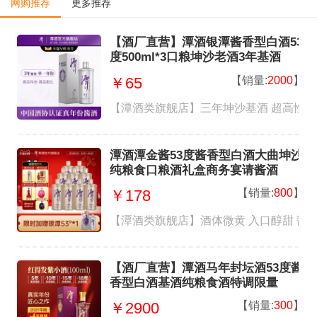
网购推荐
更多推荐
【酒厂直营】潭酒银潭酱香型白酒53
度500ml*3口粮坤沙老酒3年基酒
【销量:
2000
】
￥65
【潭酒类旗舰店】三年坤沙基酒 超高性
潭酒潭金酱53度酱香型白酒大曲坤沙
纯粮食口粮酒礼盒商务宴请酱酒
【销量:
800
】
￥178
【潭酒类旗舰店】酒体微黄 入口醇甜 酱
【酒厂直营】潭酒马年封坛酒53度酱
香型白酒基酒纯粮食酒特调限量
【销量:
300
】
￥2900