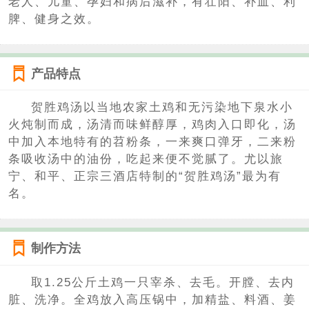
老人、儿童、孕妇和病后滋补，有壮阳、补血、利
脾、健身之效。
产品特点
贺胜鸡汤以当地农家土鸡和无污染地下泉水小
火炖制而成，汤清而味鲜醇厚，鸡肉入口即化，汤
中加入本地特有的苕粉条，一来爽口弹牙，二来粉
条吸收汤中的油份，吃起来便不觉腻了。尤以旅
宁、和平、正宗三酒店特制的“贺胜鸡汤”最为有
名。
制作方法
取1.25公斤土鸡一只宰杀、去毛。开膛、去内
脏、洗净。全鸡放入高压锅中，加精盐、料酒、姜