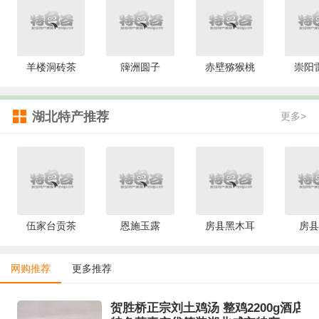
羊楼洞砖茶
簰洲圆子
赤壁猕猴桃
崇阳
湖北特产推荐
更多>
伍家台贡茶
恩施玉露
房县黑木耳
房县
网购推荐
更多推荐
贺胜桥正宗刘土鸡汤 整鸡2200g酒店