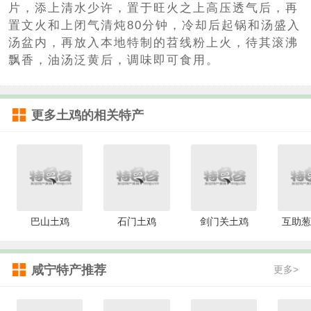
片，添上清水少许，置于旺火之上高压透气后，再
置文火和上闭气清炖80分钟，冷却后起锅和汤盛入
汤盆内，再放入本地特制的苕线粉上火，待其滚沸
飘香，油汤泛黄后，调味即可食用。
更多
土鸡
的相关特产
巴山土鸡
石门土鸡
剑门关土鸡
互助葱
咸宁特产推荐
更多>