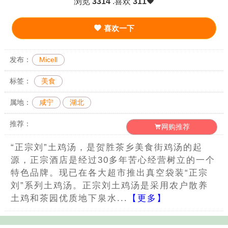
浏览
3314
.喜欢
311
喜欢一下
发布：
Micell
标签：
美食
属地：
咸宁
湖北
推荐：
网购推荐
“正宗刘”土鸡汤，是贺胜茶乡美食街鸡汤的起
源，正宗酒店是经过30多年苦心经营树立的一个
特色品牌。现已在各大超市推出真空袋装“正宗
刘”系列土鸡汤。正宗刘土鸡汤是采用农户散养
土鸡和茶园优质地下泉水...
【更多】