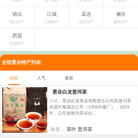
宁洱特产
墨江特产
景东特产
景谷特产
镇沅
江城
孟连
澜沧
镇沅特产
江城特产
孟连特产
澜沧特产
西盟
西盟特产
全部景谷特产列表
综合
人气
最新
景谷白龙普洱茶
介绍：
景谷白龙茶业有限责任公司前身为景
谷茶叶集团总公司（1958年建厂），2003
年，公司改制为景谷白...
标签：
茶叶 普洱茶