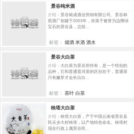
286
景谷纯米酒
介绍：
景谷铭成酒业营销有限公司、景谷林
苑酒厂创建于2003年，坐落于被誉为边陲绿
宝石的景谷县，总投...
标签：
烟酒 米酒 酒水
272
景谷大白茶
介绍：
大白茶为景谷所特有，是一个特别的
品种，它和普通普洱茶的区别在于，普通茶
只有嫩芽才会长出白...
标签：
茶叶 白茶
234
秧塔大白茶
介绍：
秧塔大白茶，产于中国云南省景谷县
民乐乡大村秧塔，以产地特色命名。秧塔村
现在行政上属景谷民...