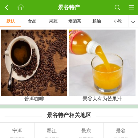
景谷特产
默认
食品
果蔬
烟酒茶
粮油
小吃

普洱咖啡
景谷大有为芒果汁
景谷特产相关地区
宁洱
墨江
景东
景谷