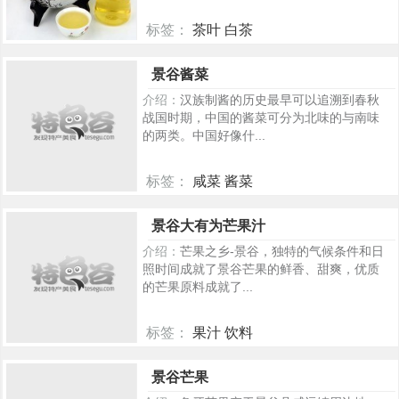
标签：
茶叶 白茶
224
景谷酱菜
介绍：
汉族制酱的历史最早可以追溯到春秋
战国时期，中国的酱菜可分为北味的与南味
的两类。中国好像什...
标签：
咸菜 酱菜
192
景谷大有为芒果汁
介绍：
芒果之乡-景谷，独特的气候条件和日
照时间成就了景谷芒果的鲜香、甜爽，优质
的芒果原料成就了...
标签：
果汁 饮料
186
景谷芒果