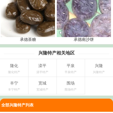
承德茶糖
承德南沙饼
兴隆特产相关地区
隆化
滦平
平泉
兴隆
隆化特产
滦平特产
平泉特产
兴隆特产
丰宁
宽城
围场
丰宁特产
宽城特产
围场特产
全部兴隆特产列表