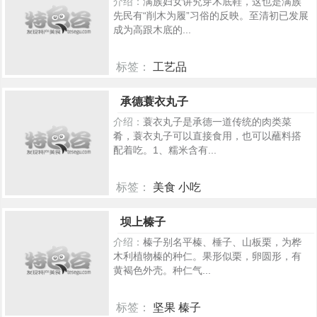
介绍：
满族妇女讲究穿木底鞋，这也是满族
先民有“削木为履”习俗的反映。至清初已发展
成为高跟木底的...
标签：
工艺品
492
承德蓑衣丸子
介绍：
蓑衣丸子是承德一道传统的肉类菜
肴，蓑衣丸子可以直接食用，也可以蘸料搭
配着吃。1、糯米含有...
标签：
美食 小吃
426
坝上榛子
介绍：
榛子别名平榛、棰子、山板栗，为桦
木利植物榛的种仁。果形似栗，卵圆形，有
黄褐色外壳。种仁气...
标签：
坚果 榛子