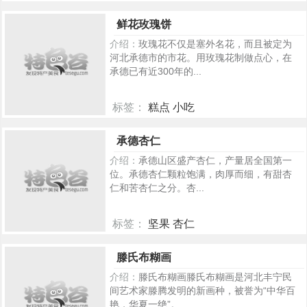
410
鲜花玫瑰饼
介绍：
玫瑰花不仅是塞外名花，而且被定为
河北承德市的市花。用玫瑰花制做点心，在
承德已有近300年的...
标签：
糕点 小吃
410
承德杏仁
介绍：
承德山区盛产杏仁，产量居全国第一
位。承德杏仁颗粒饱满，肉厚而细，有甜杏
仁和苦杏仁之分。杏...
标签：
坚果 杏仁
389
滕氏布糊画
介绍：
滕氏布糊画滕氏布糊画是河北丰宁民
间艺术家滕腾发明的新画种，被誉为“中华百
艳，华夏一绝”。...