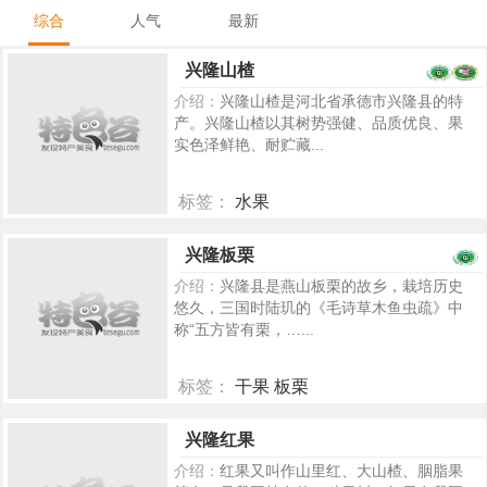
综合
人气
最新
兴隆山楂
介绍：
兴隆山楂是河北省承德市兴隆县的特
产。兴隆山楂以其树势强健、品质优良、果
实色泽鲜艳、耐贮藏...
标签：
水果
5284
兴隆板栗
介绍：
兴隆县是燕山板栗的故乡，栽培历史
悠久，三国时陆玑的《毛诗草木鱼虫疏》中
称“五方皆有栗，…...
标签：
干果 板栗
717
兴隆红果
介绍：
红果又叫作山里红、大山楂、胭脂果