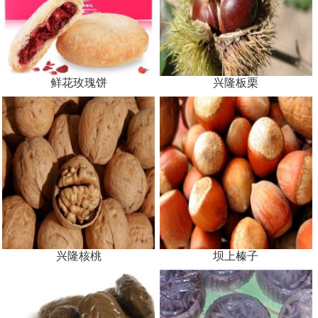
鲜花玫瑰饼
兴隆板栗
兴隆核桃
坝上榛子