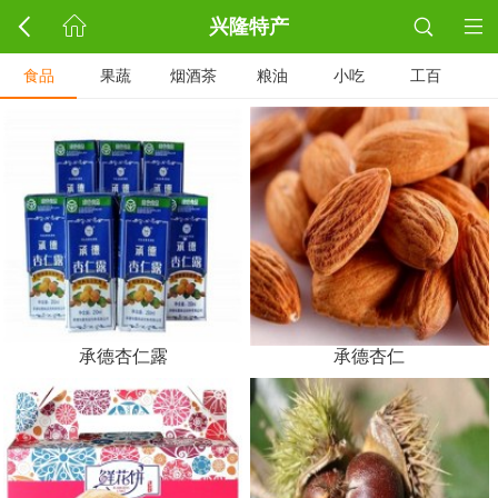
兴隆特产
食品
果蔬
烟酒茶
粮油
小吃
工百
承德杏仁露
承德杏仁