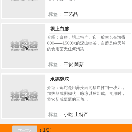
标签：
工艺品
379
坝上白蘑
介绍：
白蘑，坝上特产。它一般生长在海拔
800——1500米的深山峡谷，白蘑是纯天然
的食用菌无任何污染...
标签：
干货 菌菇
375
承德碗坨
介绍：
碗坨是用荞麦面同猪血揉到一块儿，
加热熬成粥糊状，晾凉以后即成。食用时，
将它切成薄薄的三角...
标签：
小吃 土特产
374
（ 1/2）
>
下一页