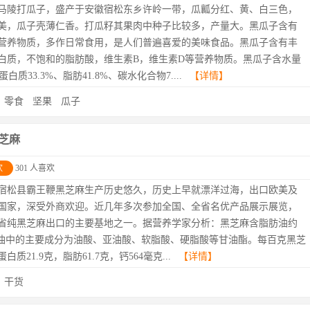
马陵打瓜子，盛产于安徽宿松东乡许岭一带，瓜瓤分红、黄、白三色，
美，瓜子壳薄仁香。打瓜籽其果肉中种子比较多，产量大。黑瓜子含有
营养物质，多作日常食用，是人们普遍喜爱的美味食品。黑瓜子含有丰
白质，不饱和的脂肪酸，维生素B，维生素D等营养物质。黑瓜子含水量
、蛋白质33.3%、脂肪41.8%、碳水化合物7....
【详情】
：
零食
坚果
瓜子
芝麻
欢
301 人喜欢
宿松县霸王鞭黑芝麻生产历史悠久，历史上早就漂洋过海，出口欧美及
国家，深受外商欢迎。近几年多次参加全国、全省名优产品展示展览，
省纯黑芝麻出口的主要基地之一。据营养学家分析：黑芝麻含脂肪油约
，油中的主要成分为油酸、亚油酸、软脂酸、硬脂酸等甘油酯。每百克黑芝
白质21.9克，脂肪61.7克，钙564毫克...
【详情】
：
干货