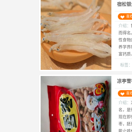
宿松银
喜
介绍：
而得名
性食物
养学界
富钙质
标签
凉亭雪
喜
介绍：
名，是
现在即
枣，胚
能止咳