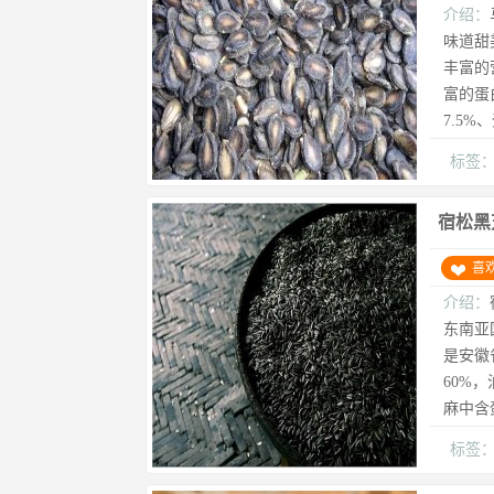
介绍：
味道甜
丰富的
富的蛋
7.5%
标签
宿松黑
喜
介绍：
东南亚
是安徽
60%
麻中含蛋
标签