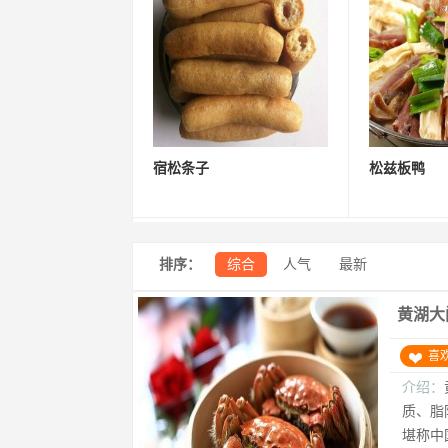
宿松条子
松兹板鸭
排序：
综合
人气
最新
黄湖大
喜
介绍：
质、脂
堪称中