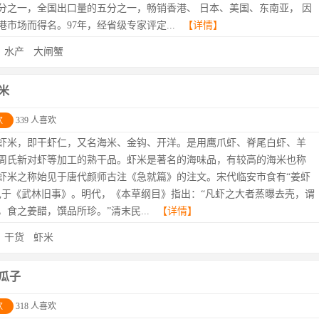
分之一，全国出口量的五分之一，畅销香港、 日本、美国、东南亚， 因
港市场而得名。97年，经省级专家评定...
【详情】
：
水产
大闸蟹
米
欢
339 人喜欢
虾米，即干虾仁，又名海米、金钩、开洋。是用鹰爪虾、脊尾白虾、羊
周氏新对虾等加工的熟干品。虾米是著名的海味品，有较高的海米也称
虾米之称始见于唐代颜师古注《急就篇》的注文。宋代临安市食有“姜虾
见于《武林旧事》。明代，《本草纲目》指出：“凡虾之大者蒸曝去壳，谓
，食之姜醋，馔品所珍。”清末民...
【详情】
：
干货
虾米
瓜子
欢
318 人喜欢