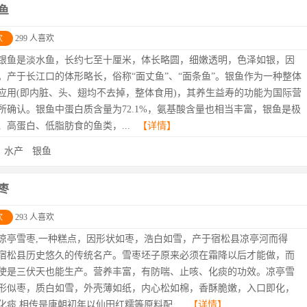
鱼
欢
299 人喜欢
银鱼是淡水鱼，长约七至十厘米，体长略圆，细嫩透明，色泽如银，因
。产于长江口的体形略长，俗称“面丈鱼”、“面条鱼”。银鱼作为一种整体
应用(即内脏、头、翅均不去掉，整体食用)，其养生益寿的功能为国际营
所确认。银鱼中蛋白质含量为72.1%，氨基酸含量也相当丰富，银鱼是极
、高蛋白、低脂肪食的鱼类，...
【详情】
：
水产
银鱼
枣
欢
293 人喜欢
凉亭雪枣,一种糕点，因形状如枣，浩白如雪，产于宿松县凉亭河而得
宿松县历史悠久的传统名产。雪枣坯子原来必须在霜降以后才能做，而
使是三伏天也能生产。营养丰富，有防喘、止咳、化痰的功效。凉亭雪
形似枣，质白如雪，外壳薄如纸，内心松如棉，香酥脆嫩，入口即化，
化痰.相传是唐朝初年以仙田红糯等原料配...
【详情】