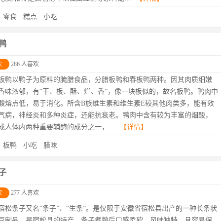
：
零食
糕点
小吃
鸭
欢
286 人喜欢
板鸭以鸭子为原料的腌腊食品，分腊板鸭和春板鸭两种。因其肉质细嫩
香味浓郁，有“干、板、酥、烂、香”，像一块板似的，故名板鸭。鸭肉中
酸熔点低，易于消化。所含B族维生素和维生素E较其他肉类多，能有效
气病，神经炎和多种炎症，还能抗衰老。鸭肉中含有较为丰富的烟酸，
成人体内两种重要辅酶的成分之一，...
【详情】
：
板鸭
小吃
腊味
子
欢
277 人喜欢
宿松条子又名“条子”、“生条”。是仅限于安徽省宿松县出产的一种长条状
豆制品。是宿松县的特产。条子煮熟后口感柔软，风味独特，且容易保