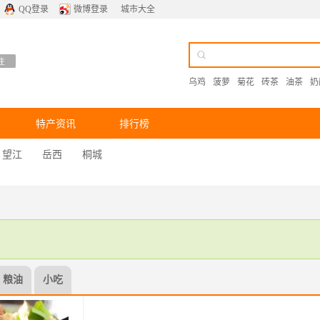
QQ登录
微博登录
城市大全
乌鸡
菠萝
菊花
砖茶
油茶
奶
特产资讯
排行榜
望江
岳西
桐城
粮油
小吃