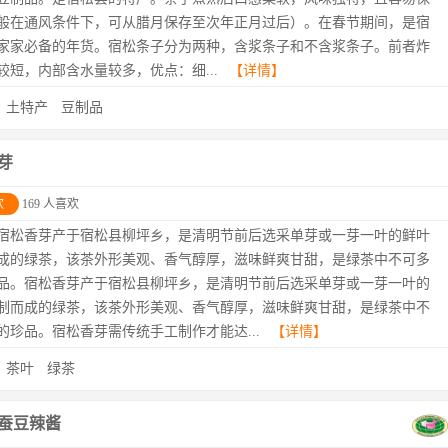
般在通风条件下，可从腊月保存至次年正月过后）。在春节期间，是宿
家家必备的年货。宿松条子分为两种，含浆条子和不含浆条子。前者炸
较短，内部含水量较多，优点：细...
【详情】
：
土特产
豆制品
芽
欢
169 人喜欢
宿松香芽产于宿松县柳坪乡，是清明节前后选采单芽或一芽一叶的鲜叶
成的绿茶，该茶外形美观、香气醇厚，滋味鲜爽甘甜，是绿茶中不可多
品。宿松香芽产于宿松县柳坪乡，是清明节前后选采单芽或一芽一叶的
制而成的绿茶，该茶外形美观、香气醇厚，滋味鲜爽甘甜，是绿茶中不
的珍品。宿松香芽需传统手工制作才能达...
【详情】
：
茶叶
绿茶
蚕豆辣酱