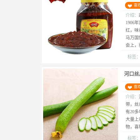
喜
介绍：
190
红，味
马万国
会上，
标签
河口丝
喜
介绍：
带，丝
有20
大量上
物，喜
标签