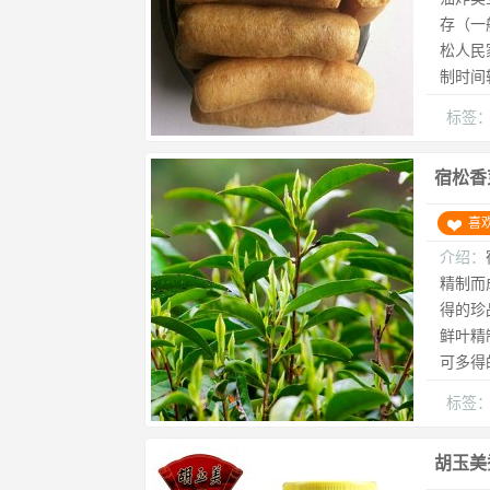
存（一
松人民
制时间
标签
宿松香
喜
介绍：
精制而
得的珍
鲜叶精
可多得
标签
胡玉美