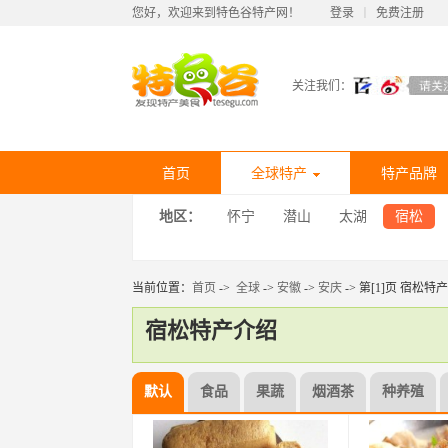
您好，欢迎来到特色谷特产网！
登录
丨
免费注册
关注我们：
首页
全球特产
特产品牌
地区：
怀宁
潜山
太湖
宿松
当前位置：
首页
->
全球
->
安徽
->
安庆
-> 第[1]页 宿松特产
宿松特产介绍
默认
食品
果蔬
烟酒茶
种养殖