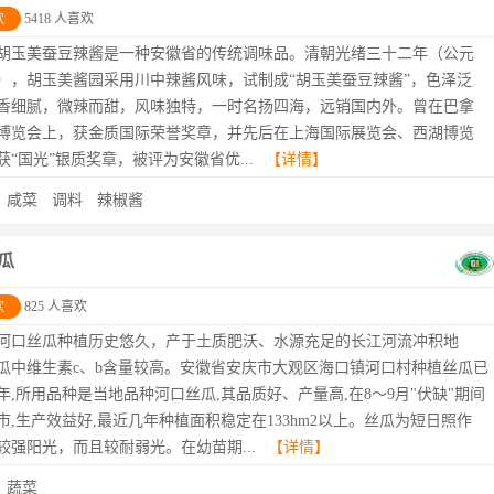
欢
5418 人喜欢
胡玉美蚕豆辣酱是一种安徽省的传统调味品。清朝光绪三十二年（公元
6年），胡玉美酱园采用川中辣酱风味，试制成“胡玉美蚕豆辣酱”，色泽泛
香细腻，微辣而甜，风味独特，一时名扬四海，远销国内外。曾在巴拿
博览会上，获金质国际荣誉奖章，并先后在上海国际展览会、西湖博览
获“国光”银质奖章，被评为安徽省优...
【详情】
：
咸菜
调料
辣椒酱
瓜
欢
825 人喜欢
河口丝瓜种植历史悠久，产于土质肥沃、水源充足的长江河流冲积地
瓜中维生素c、b含量较高。安徽省安庆市大观区海口镇河口村种植丝瓜已
多年,所用品种是当地品种河口丝瓜,其品质好、产量高,在8～9月"伏缺"期间
市,生产效益好,最近几年种植面积稳定在133hm2以上。丝瓜为短日照作
较强阳光，而且较耐弱光。在幼苗期...
【详情】
：
蔬菜