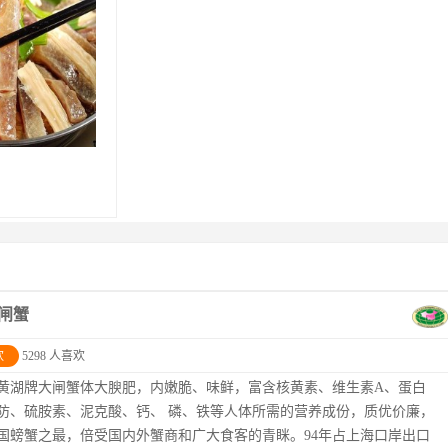
闸蟹
欢
5298 人喜欢
黄湖牌大闸蟹体大腴肥，内嫩脆、味鲜，富含核黄素、维生素A、蛋白
防、硫胺素、泥克酸、钙、 磷、铁等人体所需的营养成份，质优价廉，
国螃蟹之最，倍受国内外蟹商和广大食客的青眯。94年占上海口岸出口