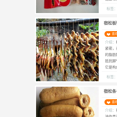
标签
宿松板
喜
介绍：
紧密，
的脂肪
抵抗脚
它是构
标签
宿松条
喜
介绍：
油炸类