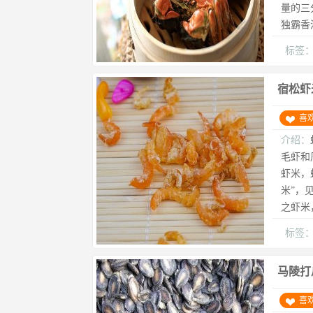
量的三
独霸香
标签
宿松虾
喜
介绍：
毛虾和
虾米，
米”，
之虾米
标签
马陵打
喜