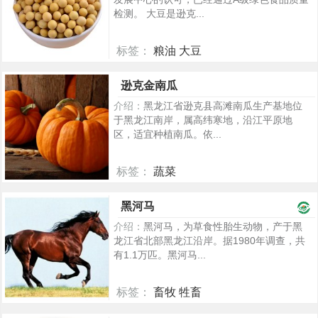
检测。 大豆是逊克...
标签：
粮油 大豆
330
逊克金南瓜
介绍：
黑龙江省逊克县高滩南瓜生产基地位
于黑龙江南岸，属高纬寒地，沿江平原地
区，适宜种植南瓜。依...
标签：
蔬菜
108
黑河马
介绍：
黑河马，为草食性胎生动物，产于黑
龙江省北部黑龙江沿岸。据1980年调查，共
有1.1万匹。黑河马...
标签：
畜牧 牲畜
1234