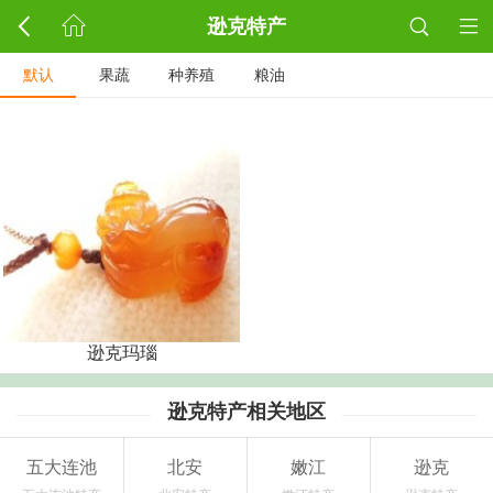
逊克特产
默认
果蔬
种养殖
粮油
逊克玛瑙
逊克特产相关地区
五大连池
北安
嫩江
逊克