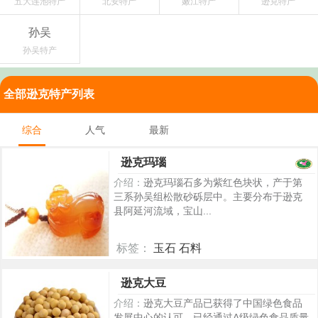
五大连池特产
北安特产
嫩江特产
逊克特产
孙吴
孙吴特产
全部逊克特产列表
综合
人气
最新
逊克玛瑙
介绍：
逊克玛瑙石多为紫红色块状，产于第
三系孙吴组松散砂砾层中。主要分布于逊克
县阿延河流域，宝山...
标签：
玉石 石料
5479
逊克大豆
介绍：
逊克大豆产品已获得了中国绿色食品
发展中心的认可，已经通过A级绿色食品质量