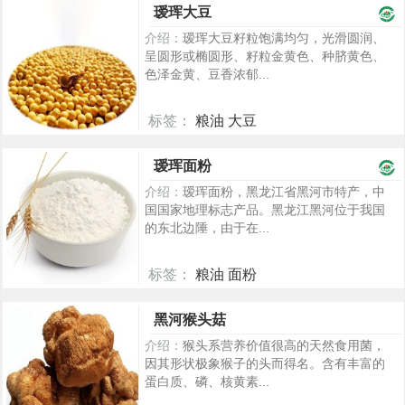
瑷珲大豆
介绍：
瑷珲大豆籽粒饱满均匀，光滑圆润、
呈圆形或椭圆形、籽粒金黄色、种脐黄色、
色泽金黄、豆香浓郁...
标签：
粮油 大豆
1205
瑷珲面粉
介绍：
瑷珲面粉，黑龙江省黑河市特产，中
国国家地理标志产品。黑龙江黑河位于我国
的东北边陲，由于在...
标签：
粮油 面粉
1193
黑河猴头菇
介绍：
猴头系营养价值很高的天然食用菌，
因其形状极象猴子的头而得名。含有丰富的
蛋白质、磷、核黄素...