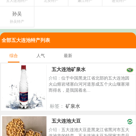
五大连池特产
北安特产
嫩江特产
逊克特产
孙吴
孙吴特产
全部五大连池特产列表
综合
人气
最新
五大连池矿泉水
介绍：
位于中国黑龙江省北部的五大连池因
火山熔岩堵塞白河河道形成五个火山堰塞湖
而得名，是我国着名...
标签：
矿泉水
5359
五大连池大豆
介绍：
五大连池大豆是黑龙江省黑河市五大
连池市的特产。五大连池大豆为国家农产品