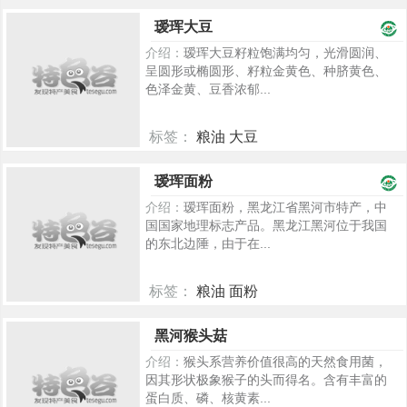
1234
瑷珲大豆
介绍：
瑷珲大豆籽粒饱满均匀，光滑圆润、
呈圆形或椭圆形、籽粒金黄色、种脐黄色、
色泽金黄、豆香浓郁...
标签：
粮油 大豆
1205
瑷珲面粉
介绍：
瑷珲面粉，黑龙江省黑河市特产，中
国国家地理标志产品。黑龙江黑河位于我国
的东北边陲，由于在...
标签：
粮油 面粉
1193
黑河猴头菇
介绍：
猴头系营养价值很高的天然食用菌，
因其形状极象猴子的头而得名。含有丰富的
蛋白质、磷、核黄素...