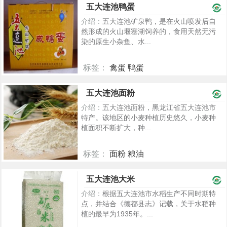
五大连池鸭蛋
介绍：
五大连池矿泉鸭，是在火山喷发后自
然形成的火山堰塞湖饲养的，食用天然无污
染的原生小杂鱼、水...
标签：
禽蛋 鸭蛋
2281
五大连池面粉
介绍：
五大连池面粉，黑龙江省五大连池市
特产。该地区的小麦种植历史悠久，小麦种
植面积不断扩大，种...
标签：
面粉 粮油
2255
五大连池大米
介绍：
根据五大连池市水稻生产不同时期特
点，并结合《德都县志》记载，关于水稻种
植的最早为1935年。...