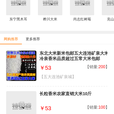
东宁黑木耳
桦川大米
尚志红树莓
克山
网购推荐
更多推荐
东北大米新米包邮五大连池矿泉大米
冷泉香米品质超过五常大米包邮
【销量:
200
】
￥53
【五大连池矿泉城】
长粒香米农家直销大米10斤
【销量:
100
】
￥53