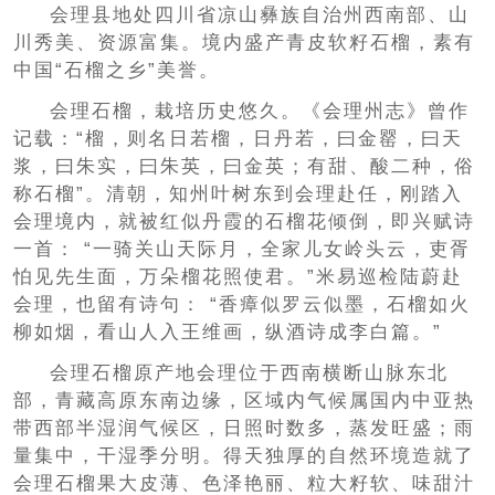
会理县地处四川省凉山彝族自治州西南部、山
川秀美、资源富集。境内盛产青皮软籽石榴，素有
中国“石榴之乡”美誉。
会理石榴，栽培历史悠久。《会理州志》曾作
记载：“榴，则名日若榴，日丹若，曰金罂，曰天
浆，曰朱实，曰朱英，曰金英；有甜、酸二种，俗
称石榴”。清朝，知州叶树东到会理赴任，刚踏入
会理境内，就被红似丹霞的石榴花倾倒，即兴赋诗
一首： “一骑关山天际月，全家儿女岭头云，吏胥
怕见先生面，万朵榴花照使君。”米易巡检陆蔚赴
会理，也留有诗句： “香瘴似罗云似墨，石榴如火
柳如烟，看山人入王维画，纵酒诗成李白篇。”
会理石榴原产地会理位于西南横断山脉东北
部，青藏高原东南边缘，区域内气候属国内中亚热
带西部半湿润气候区，日照时数多，蒸发旺盛；雨
量集中，干湿季分明。得天独厚的自然环境造就了
会理石榴果大皮薄、色泽艳丽、粒大籽软、味甜汁