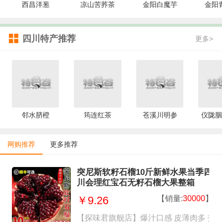
西昌洋葱
凉山苦荞茶
金阳白魔芋
金阳
四川特产推荐
更多>
邻水脐橙
筠连红茶
苍溪川明参
仪陇胭
网购推荐
更多推荐
突尼斯软籽石榴10斤新鲜水果当季四
川会理红宝石无籽石榴大果整箱
【销量:
30000
】
￥9.26
【探味君旗舰店】爆汁口感 皮薄肉多 拍