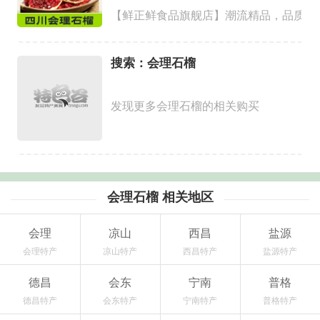
【鲜正鲜食品旗舰店】潮流精品，品质保
搜索：会理石榴
发现更多会理石榴的相关购买
会理石榴 相关地区
会理
凉山
西昌
盐源
会理特产
凉山特产
西昌特产
盐源特产
德昌
会东
宁南
普格
德昌特产
会东特产
宁南特产
普格特产