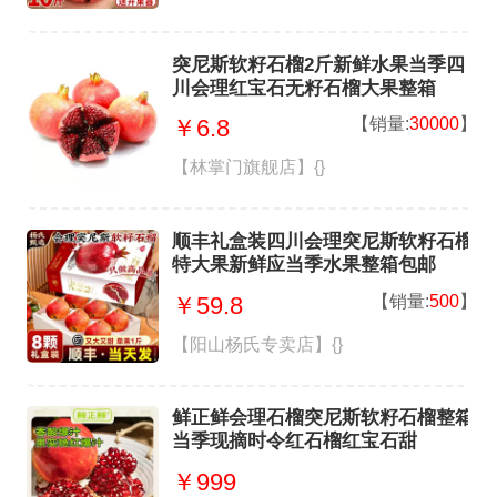
突尼斯软籽石榴2斤新鲜水果当季四
川会理红宝石无籽石榴大果整箱
【销量:
30000
】
￥6.8
【林掌门旗舰店】{}
顺丰礼盒装四川会理突尼斯软籽石榴
特大果新鲜应当季水果整箱包邮
【销量:
500
】
￥59.8
【阳山杨氏专卖店】{}
鲜正鲜会理石榴突尼斯软籽石榴整箱
当季现摘时令红石榴红宝石甜
￥999