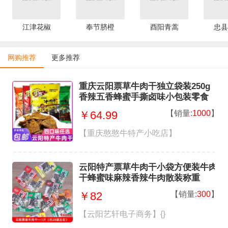
江津花椒
奉节脐橙
酉阳青蒿
忠县
网购推荐
更多推荐
重庆云阳票草牛肉干独立袋装250g
香辣五香蜂蜜手撕卤味小包装零食
【销量:
1000
】
￥64.99
【重庆憨憨牛特产小吃店】
云阳特产票草牛肉干小袋方便装牛肉
干蜂蜜味麻辣香辣牛肉散装称重
【销量:
300
】
￥82
【云阳艺轩电子商务】{}