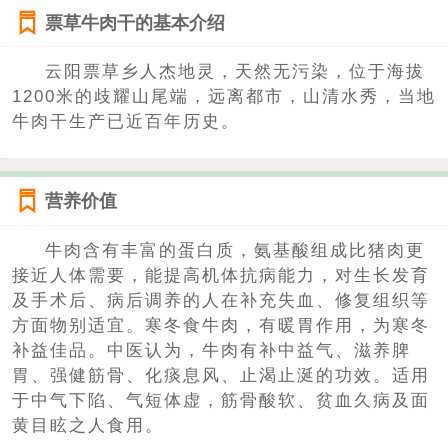
票草牛肉干的基本介绍
云阳票草乡人杰地灵，天然无污染，位于海拔
1200米的歧耀山尾端，远离都市，山清水秀，当地
牛肉干生产已近百年历史。
营养价值
牛肉含有丰富的蛋白质，氨基酸组成比猪肉更
接近人体需要，能提高机体抗病能力，对生长发育
及手术后、病后调养的人在补充失血、修复组织等
方面物别适宜。寒冬食牛肉，有暖胃作用，为寒冬
补益佳品。中医认为，牛肉有补中益气、滋养脾
胃、强健筋骨、化痰息风、止渴止涎的功效。适用
于中气下陷、气短体虚，筋骨酸软、贫血久病及面
黄目眩之人食用。