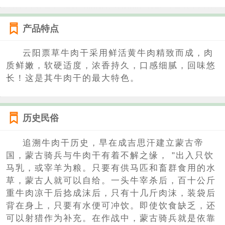
产品特点
云阳票草牛肉干采用鲜活黄牛肉精致而成，肉
质鲜嫩，软硬适度，浓香持久，口感细腻，回味悠
长！这是其牛肉干的最大特色。
历史民俗
追溯牛肉干历史，早在成吉思汗建立蒙古帝
国，蒙古骑兵与牛肉干有着不解之缘， "出入只饮
马乳，或宰羊为粮。只要有供马匹和畜群食用的水
草，蒙古人就可以自给。一头牛宰杀后，百十公斤
重牛肉凉干后捻成沫后，只有十几斤肉沫，装袋后
背在身上，只要有水便可冲饮。即使饮食缺乏，还
可以射猎作为补充。在作战中，蒙古骑兵就是依靠