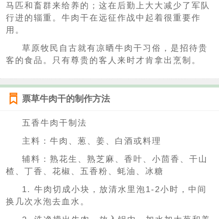
马匹和畜群来给养的；这在后勤上大大减少了军队
行进的辎重。牛肉干在远征作战中起着很重要作
用。
草原牧民自古就有凉晒牛肉干习俗，是招待贵
客的食品。只有尊贵的客人来时才肯拿出烹制。
票草牛肉干的制作方法
五香牛肉干制法
主料：牛肉、葱、姜、白酒或料理
辅料：熟花生、熟芝麻、香叶、小茴香、干山
楂、丁香、花椒、五香粉、蚝油、冰糖
1. 牛肉切成小块，放清水里泡1-2小时，中间
换几次水泡去血水。