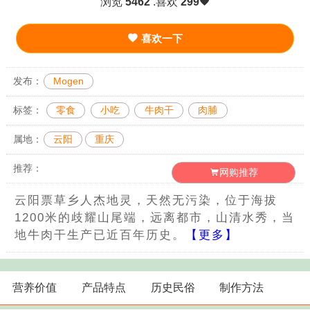
浏览
5462
.喜欢
299
喜欢一下
发布：
Mogen
标签：
零食
小吃
牛肉干
肉脯
属地：
云阳
重庆
推荐：
网购推荐
云阳票草乡人杰地灵，天然无污染，位于海拔
1200米的歧耀山尾端，远离都市，山清水秀，当
地牛肉干生产已近百年历史。
【更多】
营养价值
产品特点
历史民俗
制作方法