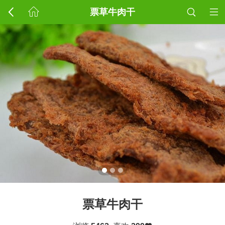
票草牛肉干
票草牛肉干