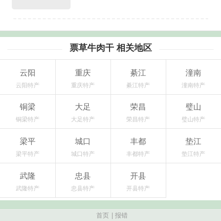
票草牛肉干 相关地区
云阳
重庆
綦江
潼南
云阳特产
重庆特产
綦江特产
潼南特产
铜梁
大足
荣昌
璧山
铜梁特产
大足特产
荣昌特产
璧山特产
梁平
城口
丰都
垫江
梁平特产
城口特产
丰都特产
垫江特产
武隆
忠县
开县
武隆特产
忠县特产
开县特产
首页
|
报错