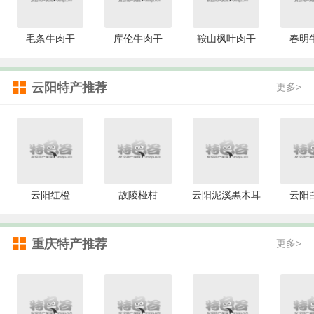
毛条牛肉干
库伦牛肉干
鞍山枫叶肉干
春明
云阳特产推荐
更多>
云阳红橙
故陵椪柑
云阳泥溪黒木耳
云阳
重庆特产推荐
更多>