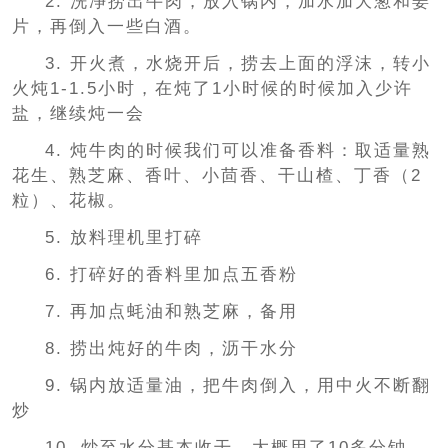
2. 洗净捞出牛肉，放入锅内，加水加大葱和姜
片，再倒入一些白酒。
3. 开火煮，水烧开后，捞去上面的浮沫，转小
火炖1-1.5小时，在炖了1小时候的时候加入少许
盐，继续炖一会
4. 炖牛肉的时候我们可以准备香料：取适量熟
花生、熟芝麻、香叶、小茴香、干山楂、丁香（2
粒）、花椒。
5. 放料理机里打碎
6. 打碎好的香料里加点五香粉
7. 再加点蚝油和熟芝麻，备用
8. 捞出炖好的牛肉，沥干水分
9. 锅内放适量油，把牛肉倒入，用中火不断翻
炒
10. 炒至水分基本收干，大概用了10多分钟