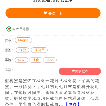
浏览
6145
.喜欢
1731
喜欢一下
农产品地标
发布：
Mogen
标签：
蜂蜜
保健品
属地：
集安
通化
吉林
推荐：
网购推荐
椴树蜜是蜜蜂在椴树开花时从椴树花上采集的花
蜜。一般情况下，七月初到七月末是椴树开花时
间，在这段时间中，蜜蜂大量采集酿造椴树花
蜜。椴树蜜呈浅琥珀色或乳白色粘稠液体，低温
条件下呈乳白色凝脂状或白...
【更多】