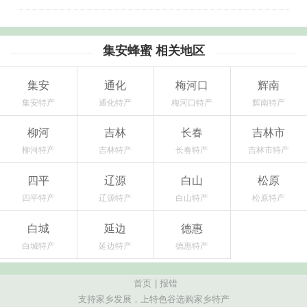
集安蜂蜜 相关地区
集安
通化
梅河口
辉南
集安特产
通化特产
梅河口特产
辉南特产
柳河
吉林
长春
吉林市
柳河特产
吉林特产
长春特产
吉林市特产
四平
辽源
白山
松原
四平特产
辽源特产
白山特产
松原特产
白城
延边
德惠
白城特产
延边特产
德惠特产
首页
|
报错
支持家乡发展，上特色谷选购家乡特产