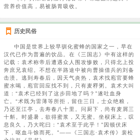
营养价值高，易被肠胃吸收。
历史民俗
中国是世界上较早驯化蜜蜂的国家之一，早在
汉代已作为普遍的饮品。在《三国志》中有这样的
记载：袁术称帝后遭遇众人围攻惨败，只得北上投
奔庶兄袁绍。不想在半路途中被向曹操借兵的刘备
击溃。逃到寿春后，因天气炎热，袁术找庖官要蜂
蜜水喝，庖官回应找不到，只有麦稃粥。袁术大叫
道：“袁术已经到了这步田地了吗？”遂吐血身
亡。“术既为雷薄等所拒，留住三日，士众绝粮，
乃还至江亭，去寿春八十里。问厨下，尚有麦屑三
十斛。时盛暑，欲得蜜浆，又无蜜。坐棂床上，叹
息良久，乃大咤曰：“袁术至于此乎！”因顿伏床
下，呕血斗馀而死。”——《三国志·袁术传》裴松