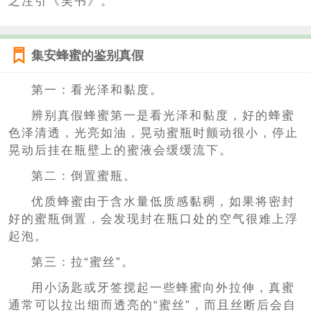
之注引《吴书》。
集安蜂蜜的鉴别真假
第一：看光泽和黏度。
辨别真假蜂蜜第一是看光泽和黏度，好的蜂蜜
色泽清透，光亮如油，晃动蜜瓶时颤动很小，停止
晃动后挂在瓶壁上的蜜液会缓缓流下。
第二：倒置蜜瓶。
优质蜂蜜由于含水量低质感黏稠，如果将密封
好的蜜瓶倒置，会发现封在瓶口处的空气很难上浮
起泡。
第三：拉“蜜丝”。
用小汤匙或牙签搅起一些蜂蜜向外拉伸，真蜜
通常可以拉出细而透亮的“蜜丝”，而且丝断后会自