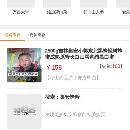
万昌大米
延边辣白菜
长白山人参
炭泉
网购推荐
更多推荐
2500g吉林集安小郭东北黑蜂椴树蜂
蜜成熟原蜜长白山雪蜜结晶白蜜
【销量:
100
】
￥158
【深山高品质小郭蜜蜂园】
搜索：集安蜂蜜
发现更多集安蜂蜜的相关购买