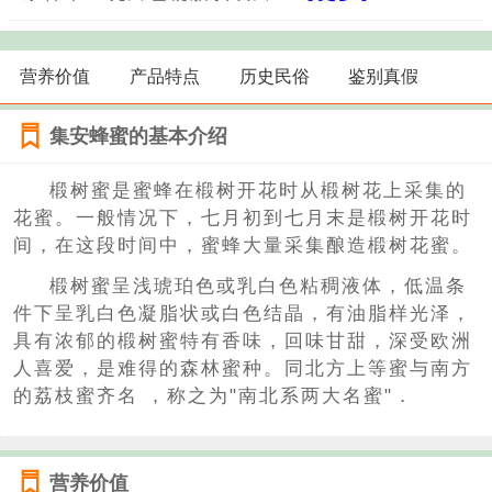
营养价值
产品特点
历史民俗
鉴别真假
集安蜂蜜的基本介绍
椴树蜜是蜜蜂在椴树开花时从椴树花上采集的
花蜜。一般情况下，七月初到七月末是椴树开花时
间，在这段时间中，蜜蜂大量采集酿造椴树花蜜。
椴树蜜呈浅琥珀色或乳白色粘稠液体，低温条
件下呈乳白色凝脂状或白色结晶，有油脂样光泽，
具有浓郁的椴树蜜特有香味，回味甘甜，深受欧洲
人喜爱，是难得的森林蜜种。同北方上等蜜与南方
的荔枝蜜齐名 ，称之为"南北系两大名蜜"．
营养价值