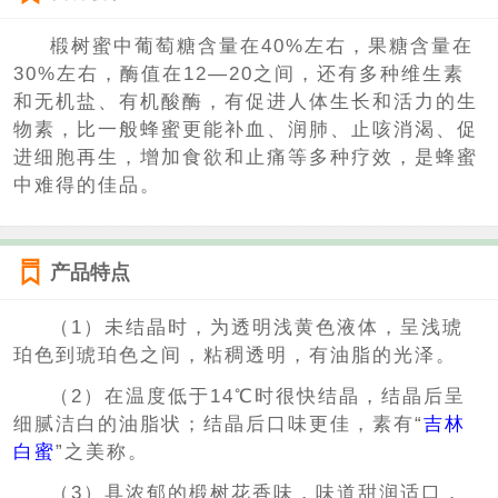
椴树蜜中葡萄糖含量在40%左右，果糖含量在
30%左右，酶值在12—20之间，还有多种维生素
和无机盐、有机酸酶，有促进人体生长和活力的生
物素，比一般蜂蜜更能补血、润肺、止咳消渴、促
进细胞再生，增加食欲和止痛等多种疗效，是蜂蜜
中难得的佳品。
产品特点
（1）未结晶时，为透明浅黄色液体，呈浅琥
珀色到琥珀色之间，粘稠透明，有油脂的光泽。
（2）在温度低于14℃时很快结晶，结晶后呈
细腻洁白的油脂状；结晶后口味更佳，素有“
吉林
白蜜
”之美称。
（3）具浓郁的椴树花香味，味道甜润适口，