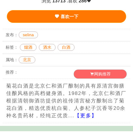
浏览
13713
.喜欢
286
喜欢一下
发布：
selina
标签：
烟酒
酒水
白酒
属地：
北京
推荐：
网购推荐
菊花白酒是北京仁和酒厂酿制的具有原清宫御膳
佳酿风格的高档健身酒。1982年，北京仁和酒厂
根据清朝御酒坊提供的祖传清宫秘方酿制出了菊
花白酒，精选优质杭白菊、人参杞子沉香等20余
种名贵药材，经纯正优质...
【更多】