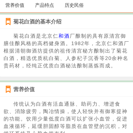
营养价值
产品特点
历史民俗
菊花白酒的基本介绍
菊花白酒是北京仁
和酒
厂酿制的具有原清宫御
膳佳酿风格的高档健身酒。1982年，北京仁和酒厂
根据清朝御酒坊提供的祖传清宫秘方酿制出了菊花
白酒，精选优质杭白菊、人参杞子沉香等20余种名
贵药材，经纯正优质白酒秘法酿制蒸炼而成。
营养价值
传统认为白酒有活血通脉、助药力、增进食
欲、消除疲劳，陶冶情操，使人轻快并有御寒提神
的功能。饮用少量低度白酒可以扩张小血管，促进
血液循环，延缓胆固醇等脂质在血管壁的沉积，对