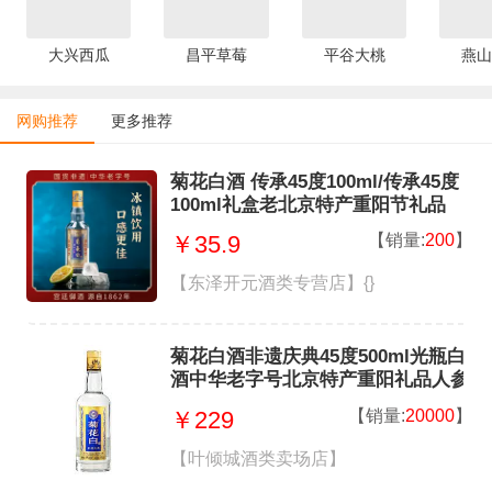
大兴西瓜
昌平草莓
平谷大桃
燕山
网购推荐
更多推荐
菊花白酒 传承45度100ml/传承45度
100ml礼盒老北京特产重阳节礼品
【销量:
200
】
￥35.9
【东泽开元酒类专营店】{}
菊花白酒非遗庆典45度500ml光瓶白
酒中华老字号北京特产重阳礼品人参
菊 45度 500mL 1瓶
【销量:
20000
】
￥229
【叶倾城酒类卖场店】