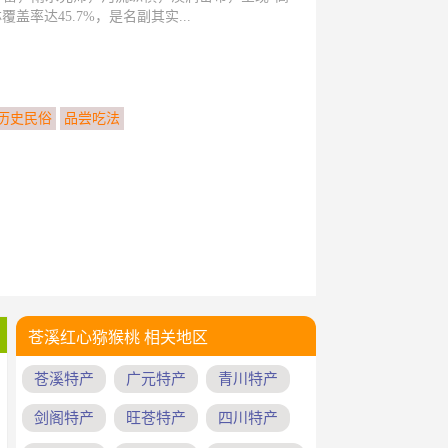
率达45.7%，是名副其实...
历史民俗
品尝吃法
苍溪红心猕猴桃 相关地区
苍溪特产
广元特产
青川特产
剑阁特产
旺苍特产
四川特产