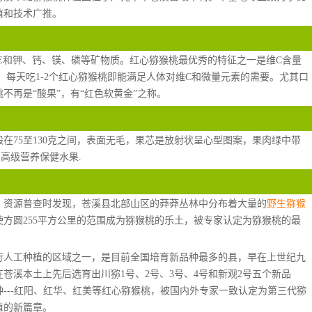
植和技术广推。
、E和钾、钙、镁、磷等矿物质。红心猕猴桃最优秀的特征之一是维C含量
0-80倍。每天吃1-2个红心猕猴桃即能满足人体对维C和微量元素的需要。尤其口
不再是“酸果”，有“红色软黄金”之称。
在75至130克之间，表面无毛，果芯是放射状呈心型图案，果肉绿中带
高级营养保健水果.
桃）资源普查时发现，苍溪县北部山区的莽莽丛林中分布着大量的
野生猕猴
方圆255平方公里的范围成为猕猴桃的乐土，被专家认定为猕猴桃的最
行人工种植的区域之一，是目前全国培育新品种最多的县，早在上世纪九
苍溪本土上先后选育出川猕1号、2号、3号、4号和新观2号五个新品
---红阳、红华、红美等红心猕猴桃，被国内外专家一致认定为第三代猕
植的新篇章。