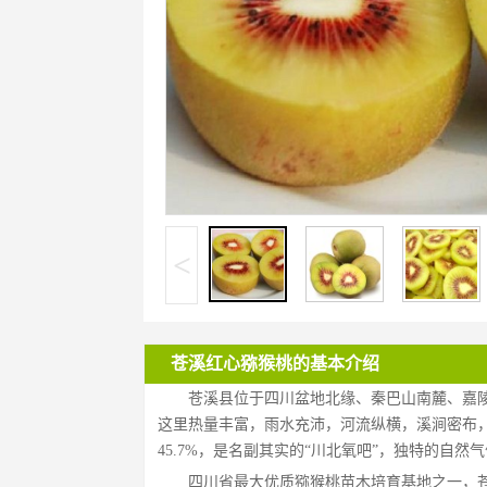
<
苍溪红心猕猴桃的基本介绍
苍溪县位于四川盆地北缘、秦巴山南麓、嘉陵江
这里热量丰富，雨水充沛，河流纵横，溪涧密布，
45.7%，是名副其实的“川北氧吧”，独特的自
四川省最大优质猕猴桃苗木培育基地之一，