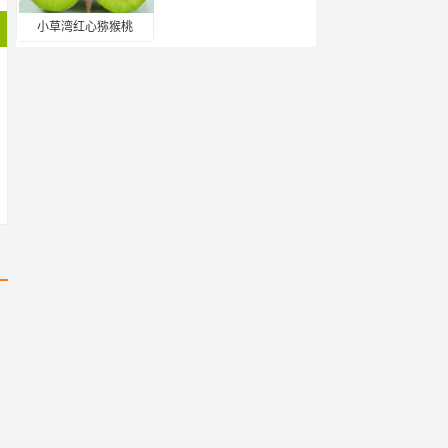
小草湾红心猕猴桃