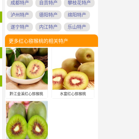
成都特产
自贡特产
攀枝花特产
泸州特产
德阳特产
绵阳特产
遂宁特产
内江特产
乐山特产
更多红心猕猴桃的相关特产
黔江金溪红心猕猴桃
水富红心猕猴桃