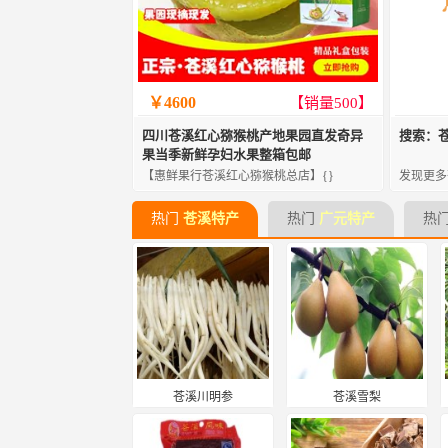
￥4600
【销量500】
四川苍溪红心猕猴桃产地果园直发奇异
搜索：
果当季新鲜孕妇水果整箱包邮
【惠鲜果行苍溪红心猕猴桃总店】{}
发现更多
热门
苍溪特产
热门
广元特产
热
苍溪川明参
苍溪雪梨