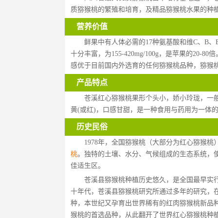
质猕猴桃的繁殖和培育，及精品猕猴桃水果的种
营养价值
鲜果中有人体必需的17种氨基酸和维C、B
十分丰富，为155-420mg/100g，是苹果的2
感优于目前国内外选育的任何猕猴桃品种，猕猴桃
产品特点
苍溪红心猕猴桃果形个头小，娇小玲珑，一般
黄(或红)，口感甘甜，是一种食用与药用为一体的
历史民俗
1978年，全国猕猴桃（大部分为红心猕猴
桃
。独特的土壤、水分、气候组成的生态系统，使
佳适生区。
苍溪县猕猴桃种植历史悠久，是全国最早实
十年代，苍溪县猕猴桃研究所通过多年的研究，在
种，本世纪又孕育出世界稀有的红肉猕猴桃新品种
猴桃的首选品种，从此翻开了世界红心猕猴桃种