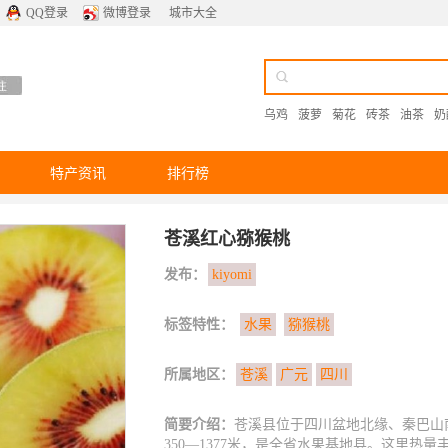
QQ登录
微博登录
城市大全
乌鸡
菠萝
菊花
砖茶
油茶
奶
特产资讯
排行榜
苍溪红心猕猴桃
发布：
kiyomi
标签特性：
水果
猕猴桃
所属地区：
苍溪
广元
四川
简要介绍：
苍溪县位于四川盆地北缘、秦巴山
350—1377米，是全省水果基地县。这里热