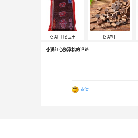
苍溪口口香豆干
苍溪杜仲
苍溪红心猕猴桃的评论
表情