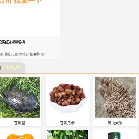
苍溪红心猕猴桃
苍溪红心猕猴桃的相关购买
门
四川特产
苍溪鳖
苍溪丹参
漓山大米