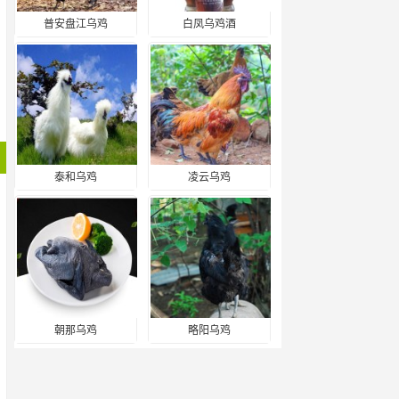
普安盘江乌鸡
白凤乌鸡酒
泰和乌鸡
凌云乌鸡
朝那乌鸡
略阳乌鸡