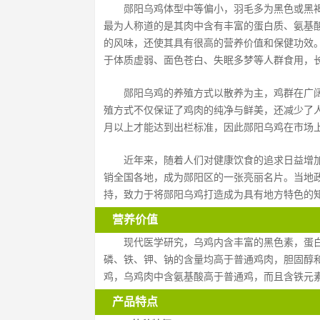
郧阳乌鸡体型中等偏小，羽毛多为黑色或黑
最为人称道的是其肉中含有丰富的蛋白质、氨基
的风味，还使其具有很高的营养价值和保健功效
于体质虚弱、面色苍白、失眠多梦等人群食用，
郧阳乌鸡的养殖方式以散养为主，鸡群在广
殖方式不仅保证了鸡肉的纯净与鲜美，还减少了人
月以上才能达到出栏标准，因此郧阳乌鸡在市场
近年来，随着人们对健康饮食的追求日益增
销全国各地，成为郧阳区的一张亮丽名片。当地
持，致力于将郧阳乌鸡打造成为具有地方特色的
营养价值
现代医学研究，乌鸡内含丰富的黑色素，蛋白
磷、铁、钾、钠的含量均高于普通鸡肉，胆固醇
鸡，乌鸡肉中含氨基酸高于普通鸡，而且含铁元
产品特点