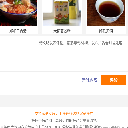
郧阳三合汤
大柳苞谷糁
郧县黄酒
请文明发表评论，恶意辱骂/诽谤，发布广告者封号处理！
清除内容
支持家乡发展，上特色谷选购家乡特产
特色谷特产网，最具价值的特产分享交流地
绍图片等内容均为用户上传分享，如有侵权请通知我们删除,谢谢.(tesegu##163.com 