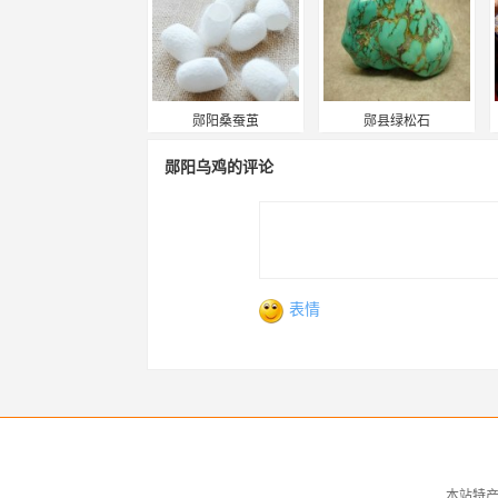
郧阳桑蚕茧
郧县绿松石
郧阳乌鸡的评论
表情
本站特产介