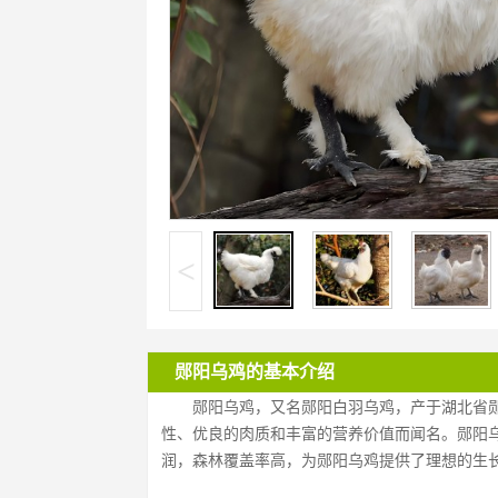
<
郧阳乌鸡的基本介绍
郧阳乌鸡，又名郧阳白羽乌鸡，产于湖北省
性、优良的肉质和丰富的营养价值而闻名。郧阳
润，森林覆盖率高，为郧阳乌鸡提供了理想的生