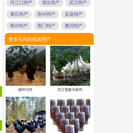
丹江口特产
湖北特产
武汉特产
黄石特产
荆州特产
宜昌特产
鄂州特产
荆门特产
黄冈特产
更多乌鸡的相关特产
镇坪乌鸡
洪江雪峰乌骨鸡