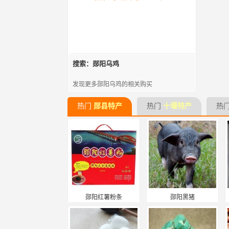
搜索：郧阳乌鸡
发现更多郧阳乌鸡的相关购买
热门
郧县特产
热门
十堰特产
热
郧阳红薯粉条
郧阳黑猪