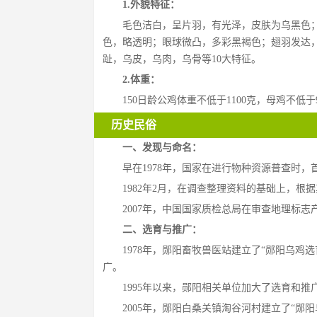
1.外貌特征：
毛色洁白，呈片羽，有光泽，皮肤为乌黑色
色，略透明；眼球微凸，多彩黑褐色；翅羽发达
趾，乌皮，乌肉，乌骨等10大特征。
2.体重：
150日龄公鸡体重不低于1100克，母鸡不低
历史民俗
一、发现与命名：
早在1978年，国家在进行物种资源普查时
1982年2月，在调查整理资料的基础上，根
2007年，中国国家质检总局在审查地理标志
二、选育与推广：
1978年，郧阳畜牧兽医站建立了“郧阳乌
广。
1995年以来，郧阳相关单位加大了选育和推
2005年，郧阳白桑关镇淘谷河村建立了“