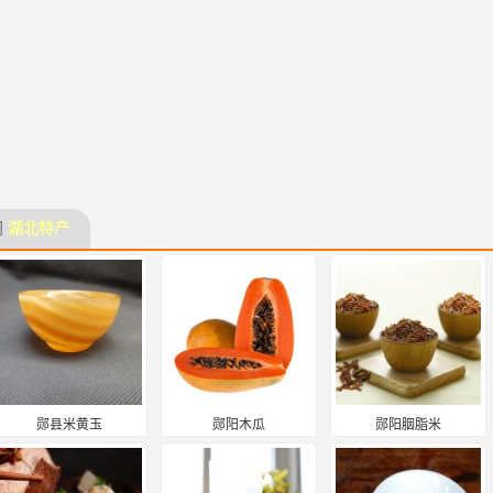
门
湖北特产
郧县米黄玉
郧阳木瓜
郧阳胭脂米