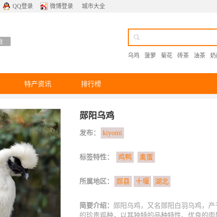
QQ登录
微博登录
城市大全
乌鸡
菠萝
菊花
砖茶
油茶
奶
特产资讯
排行榜
郧阳乌鸡
发布：
kiyomi
标签特性：
鸡鸭
禽蛋
所属地区：
郧县
十堰
湖北
简要介绍：
郧阳乌鸡，又名郧阳白羽乌鸡，产
的珍贵鸡种，以其独特的品种特性、优良的肉