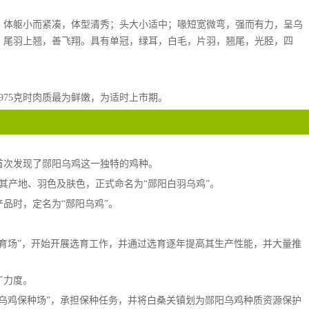
；体躯小而紧凑，体型清秀；头大小适中；喙短宽微弯，强而有力，呈乌
，尾羽上翘，善飞翔。具有单冠，绿耳，白毛，片羽，翘尾，光胫，四
于975克时肉质最为鲜嫩，为适时上市期。
，首次发现了郧阳乌鸡这一独特的鸡种。
据其产地、羽色及肤色，正式命名为“郧阳白羽乌鸡”。
产品时，定名为“郧阳乌鸡”。
鸡选育场”，开始开展选育工作，并通过选育逐年提高其生产性能，并大量推
广力度。
郧阳乌鸡保种场”，承担保种任务，并将白桑关镇划为郧阳乌鸡种质资源保护