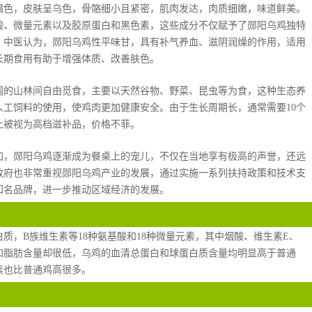
褐色，皮肤呈乌色，骨骼细小且紧密，肌肉发达，肉质细嫩，味道鲜美。
酸、微量元素以及胶原蛋白和黑色素，这些成分不仅赋予了郧阳乌鸡独特
。中医认为，郧阳乌鸡性平味甘，具有补气养血、滋阴润燥的作用，适用
长期食用有助于增强体质、改善肤色。
阔的山林间自由觅食，主要以天然谷物、野菜、昆虫等为食，这种生态养
工饲料的使用，使鸡肉更加健康安全。由于生长周期长，通常需要10个
上被视为高档滋补品，价格不菲。
加，郧阳乌鸡逐渐成为餐桌上的宠儿，不仅在当地享有极高的声誉，还远
政府也非常重视郧阳乌鸡产业的发展，通过实施一系列扶持政策和技术支
知名品牌，进一步推动区域经济的发展。
质，B族维生素等18种氨基酸和18种微量元素，其中烟酸、维生素E、
和脂肪含量却很低，乌鸡的血清总蛋白和球蛋白质含量均明显高于普通
素也比普通鸡高很多。