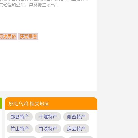
候温和湿润，森林覆盖率高...
历史民俗
获奖荣誉
郧阳乌鸡 相关地区
郧县特产
十堰特产
郧西特产
竹山特产
竹溪特产
房县特产