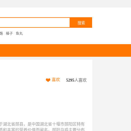
酪
榛子
鱼丸
喜欢
5295
人喜欢
于湖北省郧县，是中国湖北省十堰市郧阳区特有
质和丰富的营养价值而闻名。郧阳乌鸡主要分布