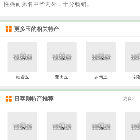
性强而驰名中华内外，十分畅销。
更多
玉
的相关特产
岫岩玉
蓝田玉
罗甸玉
祁
日喀则特产推荐
更多>