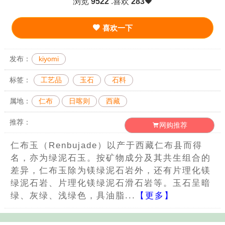
浏览
9522
.喜欢
283
喜欢一下
发布：
kiyomi
标签：
工艺品
玉石
石料
属地：
仁布
日喀则
西藏
推荐：
网购推荐
仁布玉（Renbujade）以产于西藏仁布县而得
名，亦为绿泥石玉。按矿物成分及其共生组合的
差异，仁布玉除为镁绿泥石岩外，还有片理化镁
绿泥石岩、片理化镁绿泥石滑石岩等。玉石呈暗
绿、灰绿、浅绿色，具油脂...
【更多】