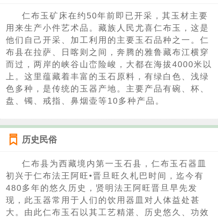
仁布玉矿床在约50年前即已开采，其玉材主要
用来生产小件艺术品。藏族人民尤喜仁布玉，这是
他们自己开采、加工利用的主要玉石品种之一。仁
布县在拉萨、日喀则之间，奔腾的雅鲁藏布江横穿
而过，两岸的峡谷山峦险峻，大都在海拔4000米以
上。这里蕴藏着丰富的玉石原料，有绿白色、浅绿
色多种，是传统的玉器产地。主要产品有碗、杯、
盘、镯、戒指、鼻烟壶等10多种产品。
历史民俗
仁布县为西藏境内第一玉石县，仁布玉石器皿
初兴于仁布法王阿旺•晋旦旺久札巴时间，迄今有
480多年的悠久历史，贤明法王阿旺晋旦早先发
现，此玉器常用于人们的饮用器皿对人体益处甚
大。由此仁布玉石以其工艺精湛、历史悠久、功效