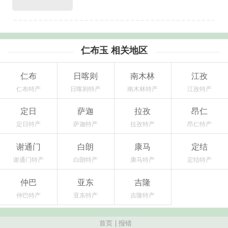
仁布玉 相关地区
仁布
日喀则
南木林
江孜
仁布特产
日喀则特产
南木林特产
江孜特产
定日
萨迦
拉孜
昂仁
定日特产
萨迦特产
拉孜特产
昂仁特产
谢通门
白朗
康马
定结
谢通门特产
白朗特产
康马特产
定结特产
仲巴
亚东
吉隆
仲巴特产
亚东特产
吉隆特产
首页
|
报错