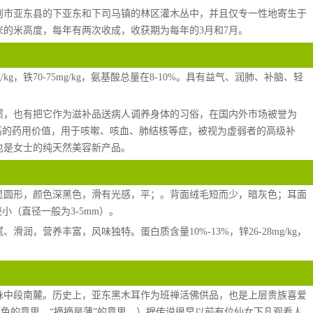
则市亚东县的下亚东和下司马镇的林区灌木丛中，并且仅专一性地寄生于
00米的米高度，每年有两次收成，收获期为每年的3月和7月。
g/kg，铁70-75mg/kg，氨基酸总量在8-10%。具有益气、润肺、补脑、轻
惯，也有把它作为滋补品送病人调养身体的习俗，在国内外市场被誉为
高的药用价值，用于咳嗽、咳血、肺结核等症，被视为虚弱者的高级补
也是女士的纯天然美容新产品。
显圆形，颜色深黑色，滑有光感，平；。背面绒毛短而少，暗灰色；耳面
小（直径一般为3-5mm）。
滑润，营养丰富，风味独特。蛋白质含量10%-13%，锌26-28mg/kg，
脉中段南麓。历史上，亚东黑木耳作为班禅活佛供品，也是上层贵族喜爱
黑色的意思，“摘摘是薄”的意思。）据传说很早以前有位仙女下凡观看人