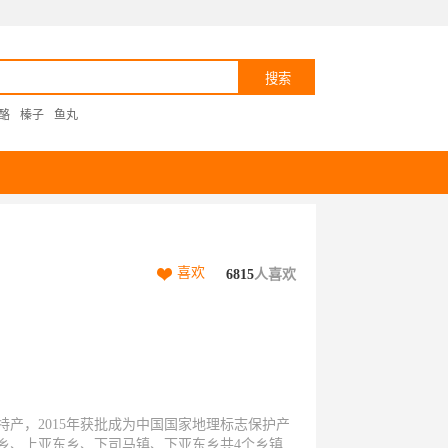
酪
榛子
鱼丸
喜欢
6815
人喜欢
产，2015年获批成为中国国家地理标志保护产
乡、上亚东乡、下司马镇、下亚东乡共4个乡镇