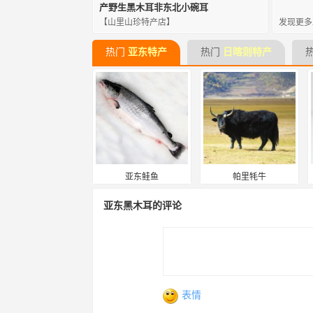
产野生黑木耳非东北小碗耳
【山里山珍特产店】
发现更多
热门
亚东特产
热门
日喀则特产
亚东鲑鱼
帕里牦牛
亚东黑木耳的评论
表情