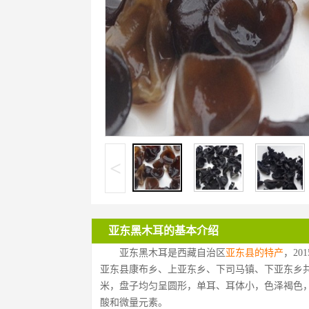
<
亚东黑木耳的基本介绍
亚东黑木耳是西藏自治区
亚东县的特产
，2
亚东县康布乡、上亚东乡、下司马镇、下亚东乡共
米，盘子均匀呈圆形，单耳、耳体小，色泽褐色
酸和微量元素。 