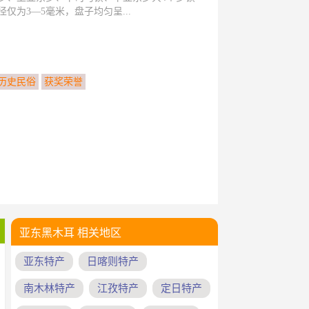
为3—5毫米，盘子均匀呈...
历史民俗
获奖荣誉
亚东黑木耳 相关地区
亚东特产
日喀则特产
南木林特产
江孜特产
定日特产