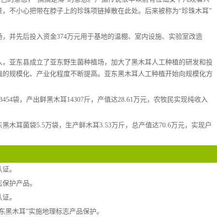
，不小心把带在脖子上的珍珠项链掉散在此处。后来被称为“珍珠木耳”
场，并先后投入资金374万元用于基地的温棚、室内设施、实验室改造
收入，亚东县成立了亚东野生菌种植场，加大了黑木耳人工种植的研发和投
植的规模化、产业化程度不断提高。亚东黑木耳人工种植开始向规模化方
454袋，产出鲜黑木耳14307斤，产值达28.61万元，农牧民实现纯收入
黑木耳菌袋5.5万袋，生产鲜木耳3.53万斤，总产值达70.6万元，实现户
认证。
志保护产品。
认证。
“亚东黑木耳”实施地理标志产品保护。