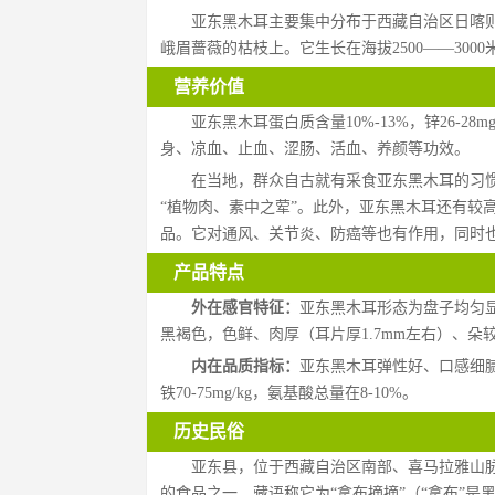
亚东黑木耳主要集中分布于西藏自治区日喀
峨眉蔷薇的枯枝上。它生长在海拔2500——30
营养价值
亚东黑木耳蛋白质含量10%-13%，锌26-28m
身、凉血、止血、涩肠、活血、养颜等功效。
在当地，群众自古就有采食亚东黑木耳的习
“植物肉、素中之荤”。此外，亚东黑木耳还有较
品。它对通风、关节炎、防癌等也有作用，同时
产品特点
外在感官特征：
亚东黑木耳形态为盘子均匀
黑褐色，色鲜、肉厚（耳片厚1.7mm左右）、朵较
内在品质指标：
亚东黑木耳弹性好、口感细腻、
铁70-75mg/kg，氨基酸总量在8-10%。
历史民俗
亚东县，位于西藏自治区南部、喜马拉雅山
的食品之一，藏语称它为“拿布摘摘”（“拿布”是