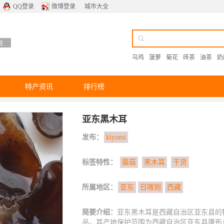
QQ登录
微博登录
城市大全
乌鸡
菠萝
菊花
砖茶
油茶
奶
特产资讯
排行榜
亚东黑木耳
发布：
kiyomi
标签特性：
菌菇
黑木耳
干货
所属地区：
亚东
日喀则
西藏
简要介绍：
亚东黑木耳是西藏自治区亚东县的特
品，其产地保护范围为西藏自治区亚东县康布