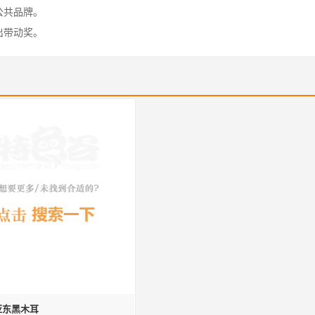
公共品牌。
出带动奖。
亚东黑木耳