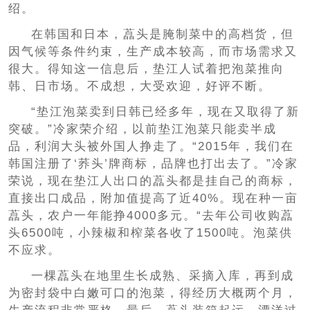
绍。
在韩国和日本，藠头是腌制菜中的高档货，但
因气候等条件约束，生产成本较高，而市场需求又
很大。得知这一信息后，垫江人试着把泡菜推向
韩、日市场。不成想，大受欢迎，好评不断。
“垫江泡菜卖到日韩已经多年，现在又取得了新
突破。”冷家荣介绍，以前垫江泡菜只能卖半成
品，利润大头被外国人挣走了。“2015年，我们在
韩国注册了‘荞头’牌商标，品牌也打出去了。”冷家
荣说，现在垫江人出口的藠头都是挂自己的商标，
直接出口成品，附加值提高了近40%。现在种一亩
藠头，农户一年能挣4000多元。“去年公司收购藠
头6500吨，小辣椒和榨菜各收了1500吨。泡菜供
不应求。
一棵藠头在地里生长成熟、采摘入库，再到成
为密封袋中白嫩可口的泡菜，得经历大概两个月，