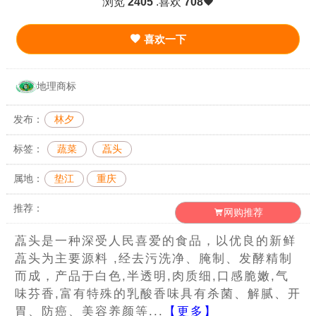
浏览
2405
.喜欢
708
喜欢一下
地理商标
发布：
林夕
标签：
蔬菜
藠头
属地：
垫江
重庆
推荐：
网购推荐
藠头是一种深受人民喜爱的食品，以优良的新鲜
藠头为主要源料 ,经去污洗净、腌制、发酵精制
而成，产品于白色,半透明,肉质细,口感脆嫩,气
味芬香,富有特殊的乳酸香味具有杀菌、解腻、开
胃、防癌、美容养颜等...
【更多】