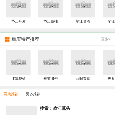
垫江丹皮
垫江白柚
垫江咂酒
垫江
重庆特产推荐
更多>
江津花椒
奉节脐橙
酉阳青蒿
忠县
网购推荐
更多推荐
搜索：垫江藠头