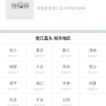
发现更多垫江藠头的相关购买
垫江藠头 相关地区
垫江
重庆
綦江
潼南
垫江特产
重庆特产
綦江特产
潼南特产
铜梁
大足
荣昌
璧山
铜梁特产
大足特产
荣昌特产
璧山特产
梁平
城口
丰都
武隆
梁平特产
城口特产
丰都特产
武隆特产
忠县
开县
云阳
忠县特产
开县特产
云阳特产