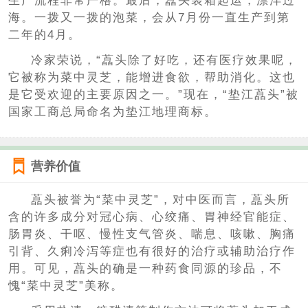
生产流程非常严格。最后，藠头装箱起运，漂洋过
海。一拨又一拨的泡菜，会从7月份一直生产到第
二年的4月。
冷家荣说，“藠头除了好吃，还有医疗效果呢，
它被称为菜中灵芝，能增进食欲，帮助消化。这也
是它受欢迎的主要原因之一。”现在，“垫江藠头”被
国家工商总局命名为垫江地理商标。
营养价值
藠头被誉为“菜中灵芝”，对中医而言，藠头所
含的许多成分对冠心病、心绞痛、胃神经官能症、
肠胃炎、干呕、慢性支气管炎、喘息、咳嗽、胸痛
引背、久痢冷泻等症也有很好的治疗或辅助治疗作
用。可见，藠头的确是一种药食同源的珍品，不
愧“菜中灵芝”美称。