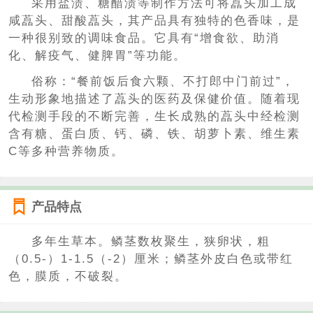
采用盐渍、糖醋渍等制作方法可将藠头加工成
咸藠头、甜酸藠头，其产品具有独特的色香味，是
一种很别致的调味食品。它具有“增食欲、助消
化、解疫气、健脾胃”等功能。
俗称：“餐前饭后食六颗、不打郎中门前过”，
生动形象地描述了藠头的医药及保健价值。随着现
代检测手段的不断完善，生长成熟的藠头中经检测
含有糖、蛋白质、钙、磷、铁、胡萝卜素、维生素
C等多种营养物质。
产品特点
多年生草本。鳞茎数枚聚生，狭卵状，粗
（0.5-）1-1.5（-2）厘米；鳞茎外皮白色或带红
色，膜质，不破裂。