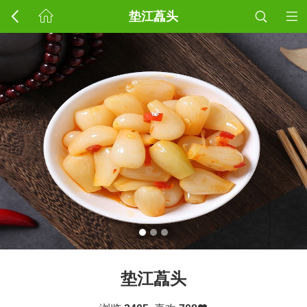
垫江藠头
垫江藠头