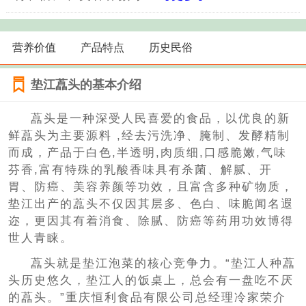
营养价值
产品特点
历史民俗
垫江藠头的基本介绍
藠头是一种深受人民喜爱的食品，以优良的新
鲜藠头为主要源料 ,经去污洗净、腌制、发酵精制
而成，产品于白色,半透明,肉质细,口感脆嫩,气味
芬香,富有特殊的乳酸香味具有杀菌、解腻、开
胃、防癌、美容养颜等功效，且富含多种矿物质，
垫江出产的藠头不仅因其层多、色白、味脆闻名遐
迩，更因其有着消食、除腻、防癌等药用功效博得
世人青睐。
藠头就是垫江泡菜的核心竞争力。“垫江人种藠
头历史悠久，垫江人的饭桌上，总会有一盘吃不厌
的藠头。”重庆恒利食品有限公司总经理冷家荣介