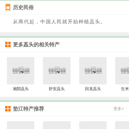
历史民俗
从商代起，中国人民就开始种植藠头。
更多
藠头
的相关特产
湘阴藠头
舒安藠头
回龙藠头
生米
垫江特产推荐
更多>