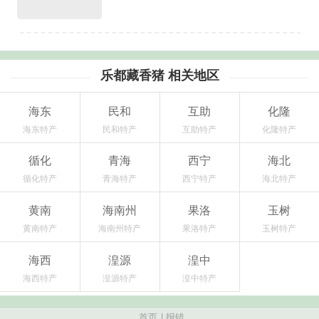
乐都藏香猪 相关地区
海东
民和
互助
化隆
海东特产
民和特产
互助特产
化隆特产
循化
青海
西宁
海北
循化特产
青海特产
西宁特产
海北特产
黄南
海南州
果洛
玉树
黄南特产
海南州特产
果洛特产
玉树特产
海西
湟源
湟中
海西特产
湟源特产
湟中特产
首页
|
报错