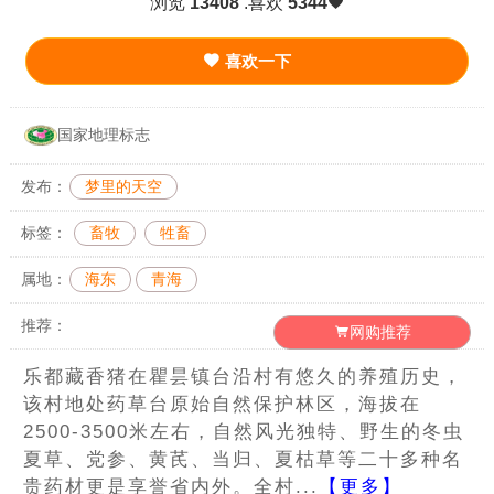
浏览
13408
.喜欢
5344
喜欢一下
国家地理标志
发布：
梦里的天空
标签：
畜牧
牲畜
属地：
海东
青海
推荐：
网购推荐
乐都藏香猪在瞿昙镇台沿村有悠久的养殖历史，
该村地处药草台原始自然保护林区，海拔在
2500-3500米左右，自然风光独特、野生的冬虫
夏草、党参、黄芪、当归、夏枯草等二十多种名
贵药材更是享誉省内外。全村...
【更多】