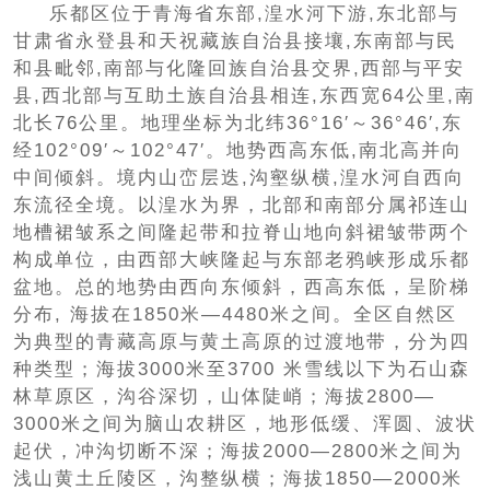
乐都区位于青海省东部,湟水河下游,东北部与
甘肃省永登县和天祝藏族自治县接壤,东南部与民
和县毗邻,南部与化隆回族自治县交界,西部与平安
县,西北部与互助土族自治县相连,东西宽64公里,南
北长76公里。地理坐标为北纬36°16′～36°46′,东
经102°09′～102°47′。地势西高东低,南北高并向
中间倾斜。境内山峦层迭,沟壑纵横,湟水河自西向
东流径全境。以湟水为界，北部和南部分属祁连山
地槽裙皱系之间隆起带和拉脊山地向斜裙皱带两个
构成单位，由西部大峡隆起与东部老鸦峡形成乐都
盆地。总的地势由西向东倾斜，西高东低，呈阶梯
分布, 海拔在1850米—4480米之间。全区自然区
为典型的青藏高原与黄土高原的过渡地带，分为四
种类型；海拔3000米至3700 米雪线以下为石山森
林草原区，沟谷深切，山体陡峭；海拔2800—
3000米之间为脑山农耕区，地形低缓、浑圆、波状
起伏，冲沟切断不深；海拔2000—2800米之间为
浅山黄土丘陵区，沟整纵横；海拔1850—2000米