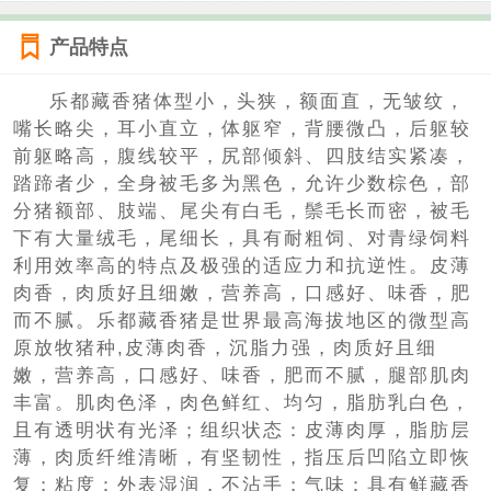
产品特点
乐都藏香猪体型小，头狭，额面直，无皱纹，
嘴长略尖，耳小直立，体躯窄，背腰微凸，后躯较
前躯略高，腹线较平，尻部倾斜、四肢结实紧凑，
踏蹄者少，全身被毛多为黑色，允许少数棕色，部
分猪额部、肢端、尾尖有白毛，鬃毛长而密，被毛
下有大量绒毛，尾细长，具有耐粗饲、对青绿饲料
利用效率高的特点及极强的适应力和抗逆性。皮薄
肉香，肉质好且细嫩，营养高，口感好、味香，肥
而不腻。乐都藏香猪是世界最高海拔地区的微型高
原放牧猪种,皮薄肉香，沉脂力强，肉质好且细
嫩，营养高，口感好、味香，肥而不腻，腿部肌肉
丰富。肌肉色泽，肉色鲜红、均匀，脂肪乳白色，
且有透明状有光泽；组织状态：皮薄肉厚，脂肪层
薄，肉质纤维清晰，有坚韧性，指压后凹陷立即恢
复；粘度：外表湿润，不沾手；气味：具有鲜藏香