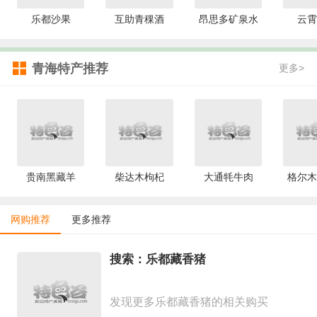
乐都沙果
互助青稞酒
昂思多矿泉水
云霄
青海特产推荐
更多>
贵南黑藏羊
柴达木枸杞
大通牦牛肉
格尔木
网购推荐
更多推荐
搜索：乐都藏香猪
发现更多乐都藏香猪的相关购买