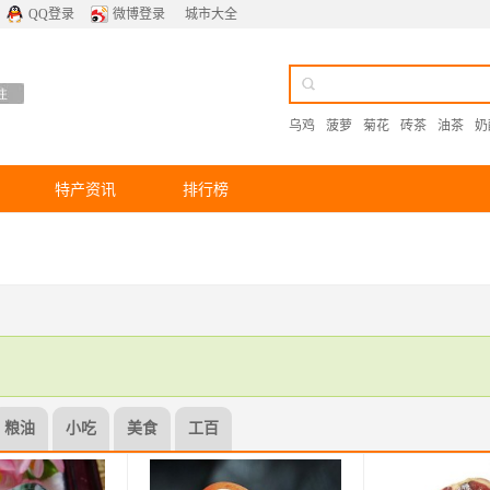
QQ登录
微博登录
城市大全
乌鸡
菠萝
菊花
砖茶
油茶
奶
特产资讯
排行榜
粮油
小吃
美食
工百