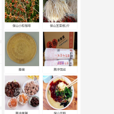
保山小粒咖啡
保山苤菜根2斤
藤编
腾冲饵丝
腾冲果脯
保山豆粉