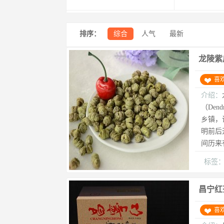
排序：
综合
人气
最新
龙陵紫
喜
介绍：
（Den
乡镇，
明前后
间历来
标签
昌宁红
喜