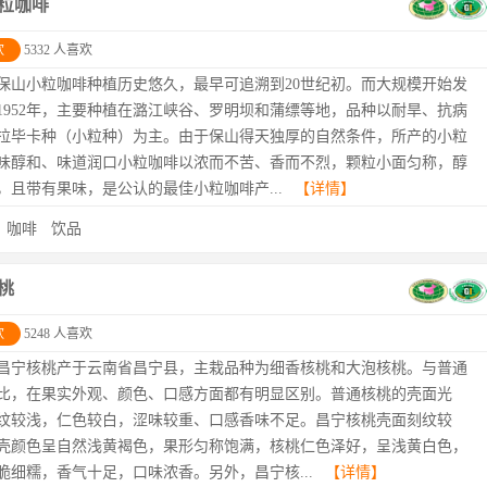
粒咖啡
欢
5332 人喜欢
保山小粒咖啡种植历史悠久，最早可追溯到20世纪初。而大规模开始发
1952年，主要种植在潞江峡谷、罗明坝和蒲缥等地，品种以耐旱、抗病
拉毕卡种（小粒种）为主。由于保山得天独厚的自然条件，所产的小粒
味醇和、味道润口小粒咖啡以浓而不苦、香而不烈，颗粒小面匀称，醇
，且带有果味，是公认的最佳小粒咖啡产...
【详情】
：
咖啡
饮品
桃
欢
5248 人喜欢
昌宁核桃产于云南省昌宁县，主栽品种为细香核桃和大泡核桃。与普通
比，在果实外观、颜色、口感方面都有明显区别。普通核桃的壳面光
纹较浅，仁色较白，涩味较重、口感香味不足。昌宁核桃壳面刻纹较
壳颜色呈自然浅黄褐色，果形匀称饱满，核桃仁色泽好，呈浅黄白色，
脆细糯，香气十足，口味浓香。另外，昌宁核...
【详情】