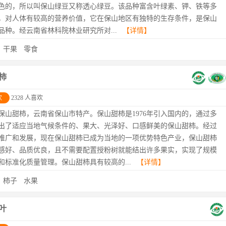
色的，所以叫保山绿豆又称透心绿豆。该品种富含叶绿素、钾、铁等多
，对人体有较高的营养价值，它在保山地区有独特的生存条件，是保山
品种。经云南省林科院林业研究所对...
【详情】
：
干果
零食
柿
欢
2328 人喜欢
保山甜柿，云南省保山市特产。保山甜柿是1976年引入国内的，通过多
出了适应当地气候条件的、果大、光泽好、口感鲜美的保山甜柿。经过
推广和发展，现在保山甜柿已成为当地的一项优势特色产业，保山甜柿
感好、品质优良，且不需要配置授粉树就能结出许多果实，实现了规模
和标准化质量管理。保山甜柿具有较高的...
【详情】
：
柿子
水果
叶