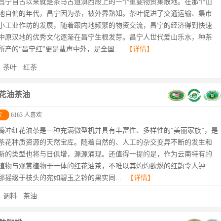
昌宁自古以来就是茶马古道滇西段上的一个重要物资集散地。在那个山
地自偏的年代，昌宁因为茶，被外界熟知。茶叶促进了交通运输、集市
小工业作坊的发展，随着跟内地频繁的物资交流，昌宁的经济得到快速
中原汉地的优秀文化逐渐在昌宁生根发芽。昌宁人世代爱山乐水，种茶
所产的“昌宁红”更是蜚声中外，是全国...
【详情】
：
茶叶
红茶
花油茶油
欢
6163 人喜欢
腾冲红花油茶是一种充满微型机并具有丰富性、多样性的“美丽家族”，是
茶花种质资源的天然宝库。随着自然的、人工的杂交变异不断的发生和
新的类型也将与日俱增，源源涌现。还值得一提的是，作为云南特有的
植物与观赏植物于一体的红花油茶，不唯以其灼灼欲燃的红韵令人钟
那摇缀于枝头的宛如碧玉之铃的果实同...
【详情】
：
调料
茶油