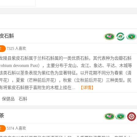
皮石斛
欢
7325 人喜欢
龙陵县紫皮石斛属于兰科石斛属的一类优质石斛，其代表种为齿瓣石斛
drobium devonum Paxt），主要分布于龙山、龙江、象达、平达、木城等
该类石斛以茎条表现为紫红色为显著特征。以开花期不同分为春紫（清
开花），夏紫（芒种前后开花），秋紫（立秋前后开花）三种类型。民
有将紫皮石斛捆于喜附生的木棍上挂在...
【详情】
：
保健品
石斛
茶
欢
5374 人喜欢