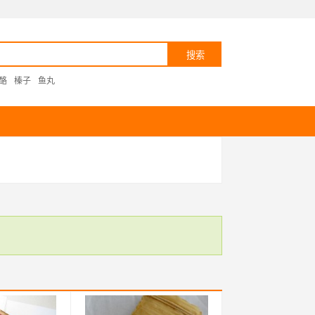
酪
榛子
鱼丸