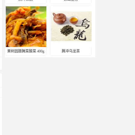
栗树园腊腌菜酸菜 400g
腾冲乌龙茶