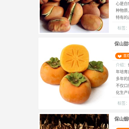
心是白
种物质
特有的
标签
保山甜
喜
介绍：
年培育
多年的
不仅口
化生产
标签
保山烟