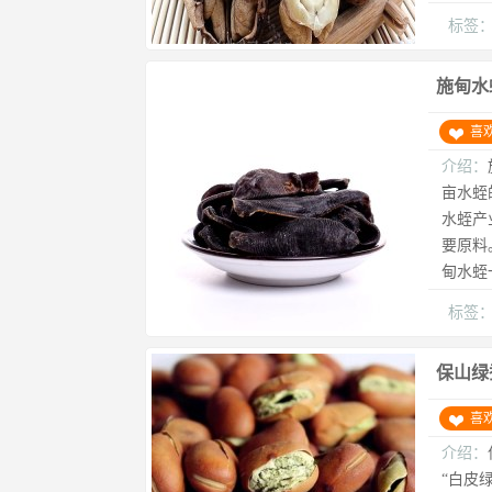
标签
施甸水
喜
介绍：
亩水蛭
水蛭产
要原料
甸水蛭
标签
保山绿
喜
介绍：
“白皮