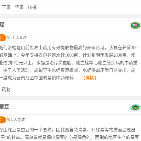
：
干果
坚果
核桃
蛭
欢
5241 人喜欢
施甸水蛭是目前世界上药用有效提取物最高的养殖区域，该县在养殖300
的基础上，今年支持农户养殖水蛭1000亩，计划到明年发展2000亩，使
业达到1亿元以上。水蛭是治疗高血脂、脑血栓等心脑血管疾病的中药重
。由于人类活动，施甸野生水蛭资源骤减，水蛭供需矛盾日益突出，施
一度成为云南乃至中国的紧俏中药原料...
【详情】
：
药材
蚕豆
欢
924 人喜欢
保山绿豆是蚕豆的一个变种，因其富含花青素、叶绿素等物质而呈现出
绿子”的特点。简单说就是保山绿豆的心是绿色的，而别的地区生产的蚕豆