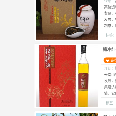
介绍：
高路远
贸易、
发展，
制茶，
标签
腾冲红
喜
介绍：
云南山
发展，
集经济
情，它
标签