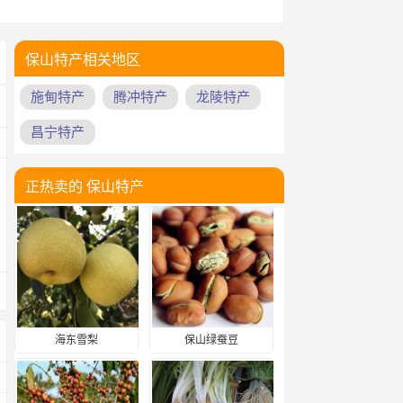
保山特产相关地区
施甸特产
腾冲特产
龙陵特产
昌宁特产
正热卖的 保山特产
海东雪梨
保山绿蚕豆