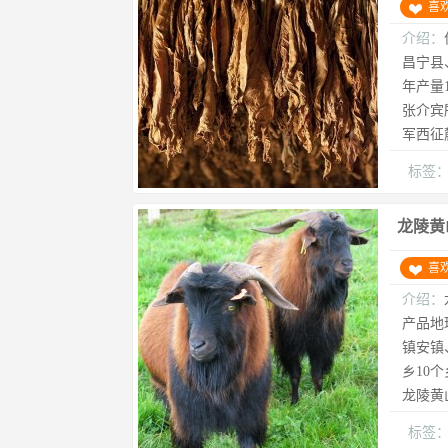
喜
介绍：
昌宁县
年产量
张介宾
军西征
标签
龙陵黄
喜
介绍：
产品地
镇安镇
乡10个乡
龙陵黄
标签