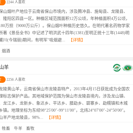
欢
2244 人喜欢
保山烟叶产地位于云南省保山市境内，涉及腾冲县、施甸县、龙陵县、
、隆阳区四县一区。种植区域范围面积12万公顷，年种植面积4万公顷，
180万担（9000万公斤）。保山烟叶种植历史悠久。在明代著名药物学家
所著《景岳全书》中记述了明洪武十四年(1381)至明正统十三年(1448)明
麓川(今瑞丽)期间，有明军“吸烟避...
【详情】
：
烟酒
山羊
欢
2256 人喜欢
龙陵黄山羊，云南省保山市龙陵县特产，2013年4月15日获批成为全国农
理标志保护产品。其地域保护范围为保山市龙陵县境内，涉及龙山镇、
、龙江乡、龙新乡、象达乡、平达乡、腊勐乡、碧寨乡、勐糯镇和木城
镇。地理坐标为东经98°25′00″-99°11′00″，北纬24°07′00″-24°50′00″。
山羊产地龙陵县，98%...
【详情】
：
牲畜
牛羊
畜牧