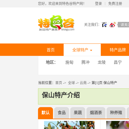
您好，欢迎来到特色谷特产网！
登录
丨
免费注册
关注我们：
首页
全球特产
特产品牌
地区：
施甸
腾冲
龙陵
昌宁
当前位置：
首页
->
全球
->
云南
-> 第[1]页 保山特产
保山特产介绍
默认
食品
果蔬
烟酒茶
种养殖