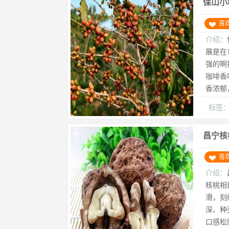
保山小
喜
介绍：
展是在
强的啊
咖啡香
香浓郁
标签
昌宁核
喜
介绍：
核桃相
滑，刻
深、种
口感松