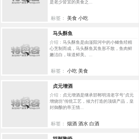
是老少皆宜的美食之...
标签：
美食 小吃
584
马头酥鱼
介绍：
马头酥鱼是由滏阳河中的小鲫鱼经精
心烹制而成，马头酥鱼其鱼形不散，鱼肉鲜
嫩洁白，味道鲜美。...
标签：
小吃 美食
523
贞元增酒
介绍：
贞元增酒是继承邯郸明清老字号“贞元
增烧坊”传统工艺，倾力打造的顶级产品，皇
封御酿的帝王情...
标签：
烟酒 酒水 白酒
523
邯郸陶瓷