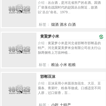
介绍：
丛台酒，是河北省所产的名酒。因酒
厂坐落在战国时代的赵国丛台附近，故酒
以“丛台”命名。1979...
标签：
烟酒 酒水 白酒
5817
黄粱梦小米
介绍：
黄粱梦小米是河北省邯郸市邯郸县的
特产。河北黄粱美梦米业有限公司在太行山
脉两侧有上万亩种植...
标签：
粮油 小米 粗粮
2554
邯郸豆沫
介绍：
豆沫采用小米面添加花生、大豆、豆
腐条、青菜叶、粉条等做成。口感适宜不同
人群，过口留香，百...
标签：
小吃 土特产