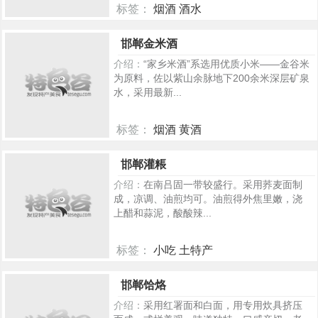
标签：
烟酒 酒水
455
邯郸金米酒
介绍：
“家乡米酒”系选用优质小米——金谷米
为原料，佐以紫山余脉地下200余米深层矿泉
水，采用最新...
标签：
烟酒 黄酒
454
邯郸灌粻
介绍：
在南吕固一带较盛行。采用荞麦面制
成，凉调、油煎均可。油煎得外焦里嫩，浇
上醋和蒜泥，酸酸辣...
标签：
小吃 土特产
439
邯郸饸烙
介绍：
采用红署面和白面，用专用炊具挤压