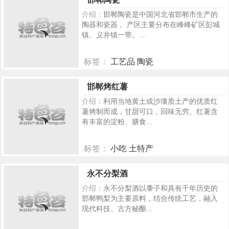
介绍：
邯郸陶瓷是中国河北省邯郸市生产的
陶器和瓷器 。产区主要分布在峰峰矿区彭城
镇、义井镇一带。...
标签：
工艺品 陶瓷
511
邯郸烤红薯
介绍：
利用当地黄土或沙壤质土产的优质红
薯烤制而成，甘甜可口，回味无穷。红薯含
有丰富的淀粉、膳食...
标签：
小吃 土特产
476
永不分梨酒
介绍：
永不分梨酒以黍子和具有千年历史的
邯郸鸭梨为主要原料，结合传统工艺，融入
现代科技、古方秘酿...