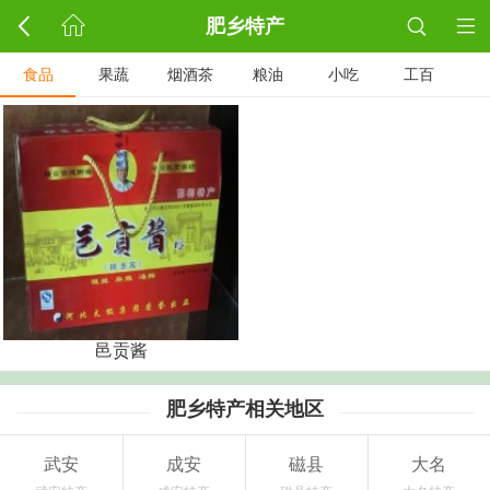
肥乡特产
食品
果蔬
烟酒茶
粮油
小吃
工百
邑贡酱
肥乡特产相关地区
武安
成安
磁县
大名