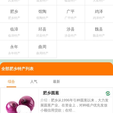
武安特产
成安特产
磁县特产
大名特产
肥乡
馆陶
广平
鸡泽
肥乡特产
馆陶特产
广平特产
鸡泽特产
临漳
邱县
涉县
魏县
临漳特产
邱县特产
涉县特产
魏县特产
永年
曲周
永年特产
曲周特产
全部肥乡特产列表
综合
人气
最新
肥乡圆葱
介绍：
肥乡从1996年引种圆葱以来，大力发
展圆葱产业。在资金上，对种植户优先发放
小额信用贷款；在经...