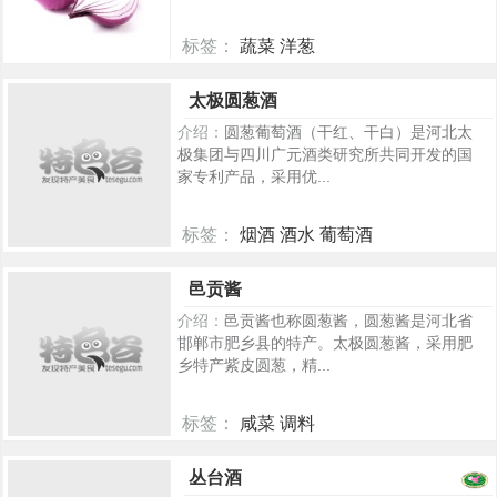
标签：
蔬菜 洋葱
1684
太极圆葱酒
介绍：
圆葱葡萄酒（干红、干白）是河北太
极集团与四川广元酒类研究所共同开发的国
家专利产品，采用优...
标签：
烟酒 酒水 葡萄酒
266
邑贡酱
介绍：
邑贡酱也称圆葱酱，圆葱酱是河北省
邯郸市肥乡县的特产。太极圆葱酱，采用肥
乡特产紫皮圆葱，精...
标签：
咸菜 调料
213
丛台酒