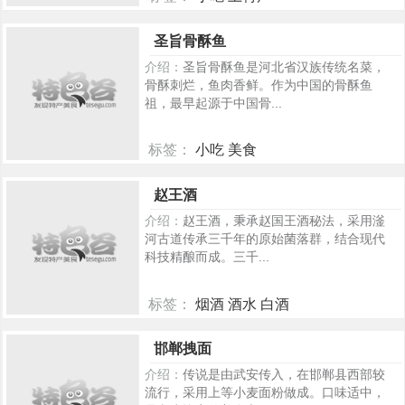
759
圣旨骨酥鱼
介绍：
圣旨骨酥鱼是河北省汉族传统名菜，
骨酥刺烂，鱼肉香鲜。作为中国的骨酥鱼
祖，最早起源于中国骨...
标签：
小吃 美食
642
赵王酒
介绍：
赵王酒，秉承赵国王酒秘法，采用滏
河古道传承三千年的原始菌落群，结合现代
科技精酿而成。三千...
标签：
烟酒 酒水 白酒
605
邯郸拽面
介绍：
传说是由武安传入，在邯郸县西部较
流行，采用上等小麦面粉做成。口味适中，