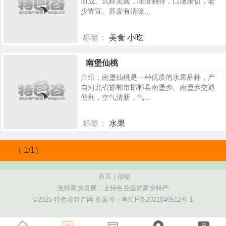
而成。式样美观，味道独特，口感亲切，老
少皆宜。荞麦有清除...
标签：
美食 小吃
434
南堡仙桃
介绍：
南堡仙桃是一种优质的水果品种，产
自河北省邯郸市邯郸县南堡乡。南堡乡交通
便利，空气清新，气...
标签：
水果
196
（ 1/1）
首页
|
报错
支持家乡发展，上特色谷选购家乡特产
©2025 特色谷特产网 备案号：
粤ICP备2021049512号-1